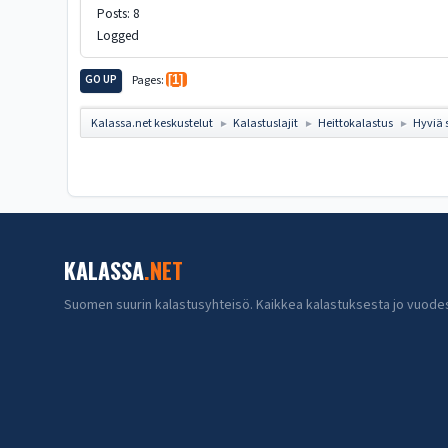
Posts: 8
Logged
GO UP
Pages
1
Kalassa.net keskustelut
Kalastuslajit
Heittokalastus
Hyviä 
►
►
►
KALASSA
.NET
Suomen suurin kalastusyhteisö. Kaikkea kalastuksesta jo vuode