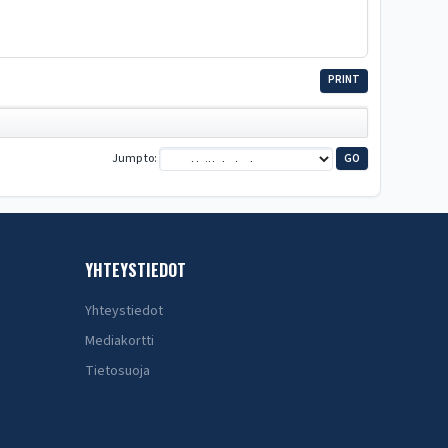
PRINT
Jump to
YHTEYSTIEDOT
Yhteystiedot
Mediakortti
Tietosuoja