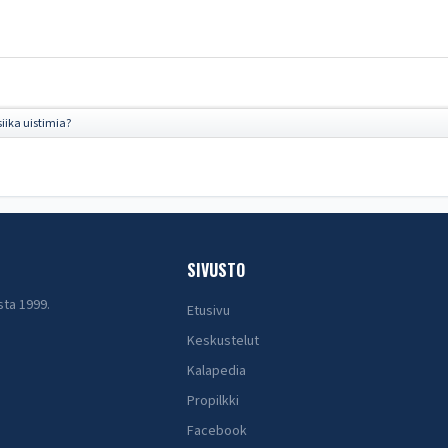
siika uistimia?
SIVUSTO
sta 1999.
Etusivu
Keskustelut
Kalapedia
Propilkki
Facebook