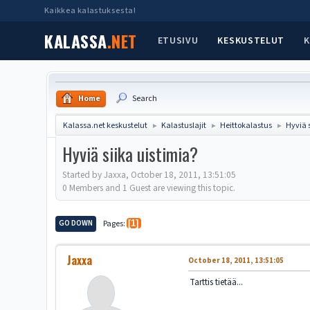
Kaikkea kalastuksesta!
KALASSA
.NET
ETUSIVU
KESKUSTELUT
K
Home
Search
Kalassa.net keskustelut
Kalastuslajit
Heittokalastus
Hyviä 
►
►
►
Hyviä siika uistimia?
Started by Jaxxa, October 18, 2011, 13:51:05
0 Members and 1 Guest are viewing this topic.
GO DOWN
Pages
1
Jaxxa
October 18, 2011, 13:51:05
Tarttis tietää...