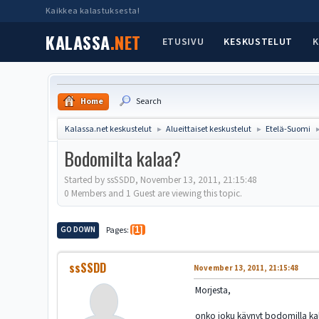
Kaikkea kalastuksesta!
KALASSA
.NET
ETUSIVU
KESKUSTELUT
K
Home
Search
Kalassa.net keskustelut
Alueittaiset keskustelut
Etelä-Suomi
►
►
Bodomilta kalaa?
Started by ssSSDD, November 13, 2011, 21:15:48
0 Members and 1 Guest are viewing this topic.
GO DOWN
Pages
1
ssSSDD
November 13, 2011, 21:15:48
Morjesta,
onko joku käynyt bodomilla kalas