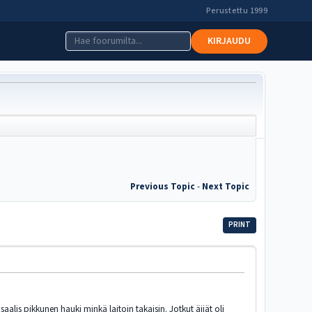
Perustettu 1999
KIRJAUDU
Previous Topic
-
Next Topic
PRINT
aalis pikkunen hauki minkä laitoin takaisin. Jotkut äijät oli