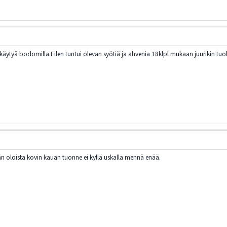
a käytyä bodomilla.Eilen tuntui olevan syötiä ja ahvenia 18klpl mukaan juurikin tuo
n oloista kovin kauan tuonne ei kyllä uskalla mennä enää.