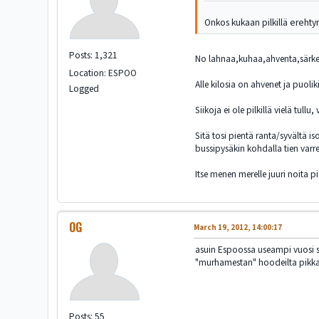
Onkos kukaan pilkillä erehty
Posts: 1,321
No lahnaa,kuhaa,ahventa,särkeä,
Location: ESPOO
Alle kilosia on ahvenet ja puoli
Logged
Siikoja ei ole pilkillä vielä tull
Sitä tosi pientä ranta/syvältä 
bussipysäkin kohdalla tien varr
Itse menen merelle juuri noita
OG
March 19, 2012, 14:00:17
asuin Espoossa useampi vuosi sitt
"murhamestan" hoodeilta pikkase
Posts: 55