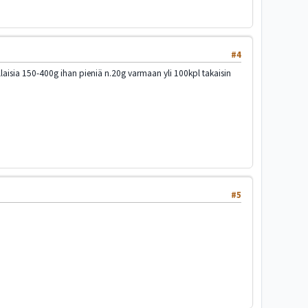
#4
llaisia 150-400g ihan pieniä n.20g varmaan yli 100kpl takaisin
#5