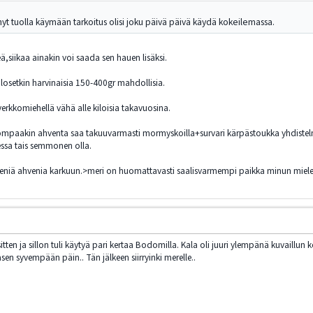
nyt tuolla käymään tarkoitus olisi joku päivä päivä käydä kokeilemassa.
siikaa ainakin voi saada sen hauen lisäksi.
kilosetkin harvinaisia 150-400gr mahdollisia.
u, verkkomiehellä vähä alle kiloisia takavuosina.
isompaakin ahventa saa takuuvarmasti mormyskoilla+survari kärpästoukka yhdistelmä
essa tais semmonen olla.
 pieniä ahvenia karkuun.>meri on huomattavasti saalisvarmempi paikka minun miele
en ja sillon tuli käytyä pari kertaa Bodomilla. Kala oli juuri ylempänä kuvaillun kok
n syvempään päin.. Tän jälkeen siirryinki merelle..