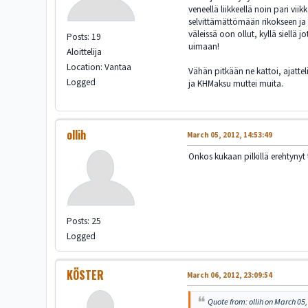
veneellä liikkeellä noin pari vii
selvittämättömään rikokseen ja s
väleissä oon ollut, kyllä siellä 
Posts: 19
uimaan!
Aloittelija
Location: Vantaa
Vähän pitkään ne kattoi, ajattel
Logged
ja KHMaksu muttei muita.
ollih
March 05, 2012, 14:53:49
Onkos kukaan pilkillä erehtynyt
Posts: 25
Logged
KÖSTER
March 06, 2012, 23:09:54
Quote from: ollih on March 05,