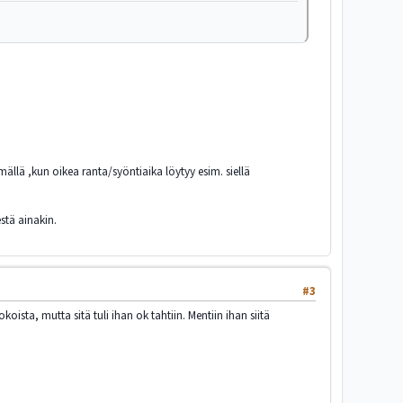
llä ,kun oikea ranta/syöntiaika löytyy esim. siellä
stä ainakin.
#3
oista, mutta sitä tuli ihan ok tahtiin. Mentiin ihan siitä