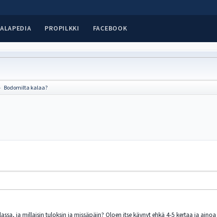
ALAPEDIA
PROPILKKI
FACEBOOK
Bodomilta kalaa?
►
sa, ja millaisin tuloksin ja missäpäin? Oloen itse käynyt ehkä 4-5 kertaa ja ainoa s