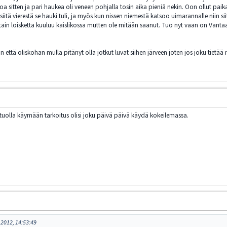
kkoa sitten ja pari haukea oli veneen pohjalla tosin aika pieniä nekin. Oon ollut pai
iitä vierestä se hauki tuli, ja myös kun nissen niemestä katsoo uimarannalle niin sii
jotain loisketta kuuluu kaislikossa mutten ole mitään saanut. Tuo nyt vaan on Vantaala
in että oliskohan mulla pitänyt olla jotkut luvat siihen järveen joten jos joku tietä
 tuolla käymään tarkoitus olisi joku päivä päivä käydä kokeilemassa.
 2012, 14:53:49