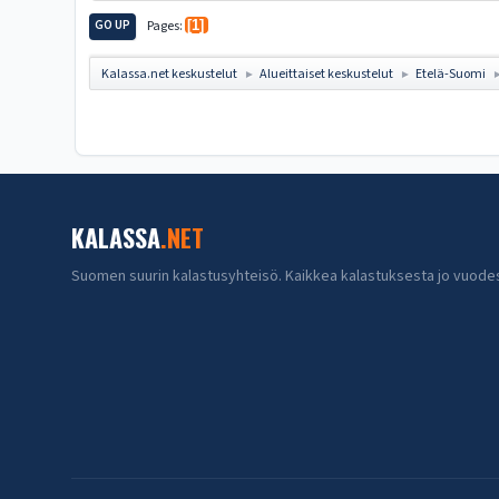
GO UP
Pages
1
Kalassa.net keskustelut
Alueittaiset keskustelut
Etelä-Suomi
►
►
KALASSA
.NET
Suomen suurin kalastusyhteisö. Kaikkea kalastuksesta jo vuode