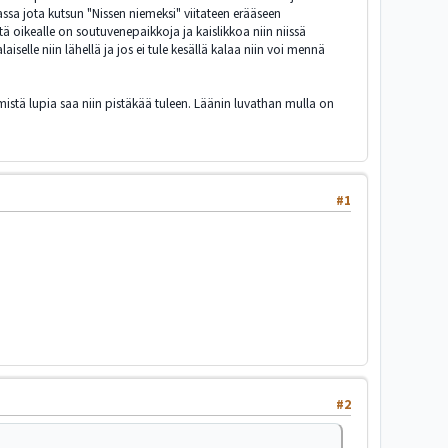
kassa jota kutsun "Nissen niemeksi" viitateen erääseen
tä oikealle on soutuvenepaikkoja ja kaislikkoa niin niissä
iselle niin lähellä ja jos ei tule kesällä kalaa niin voi mennä
ä mistä lupia saa niin pistäkää tuleen. Läänin luvathan mulla on
#1
#2