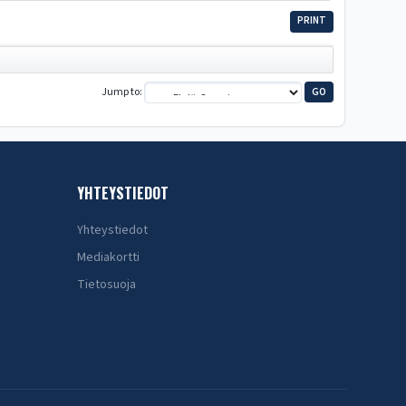
PRINT
Jump to
YHTEYSTIEDOT
Yhteystiedot
Mediakortti
Tietosuoja