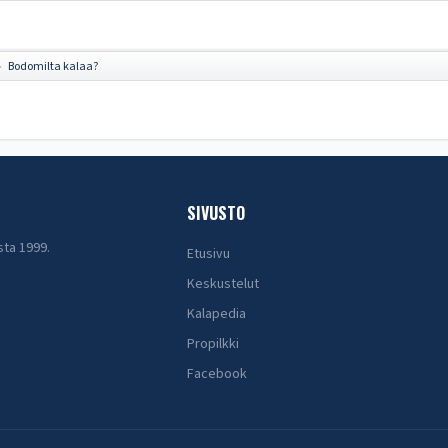
Bodomilta kalaa?
►
SIVUSTO
sta 1999.
Etusivu
Keskustelut
Kalapedia
Propilkki
Facebook