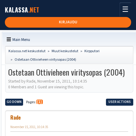
☰
KALASSA
.NET
KIRJAUDU
Main Menu
Kalassa.net keskustelut
Muut keskustelut
Kirpputori
►
►
Ostetaan Ottivieheen viritysopas (2004)
►
Ostetaan Ottivieheen viritysopas (2004)
Started by Rade, November 15, 2011, 10:14:35
0 Members and 1 Guest are viewing this topic.
GO DOWN
Pages
1
USER ACTIONS
Rade
November 15, 2011, 10:14:35