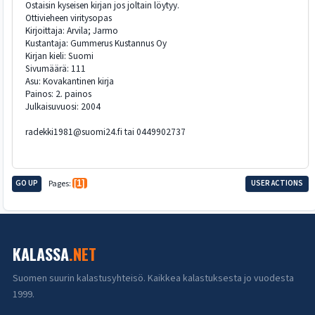
Ostaisin kyseisen kirjan jos joltain löytyy.
Ottivieheen viritysopas
Kirjoittaja: Arvila; Jarmo
Kustantaja: Gummerus Kustannus Oy
Kirjan kieli: Suomi
Sivumäärä: 111
Asu: Kovakantinen kirja
Painos: 2. painos
Julkaisuvuosi: 2004
radekki1981@suomi24.fi tai 0449902737
GO UP
Pages
1
USER ACTIONS
KALASSA
.NET
Suomen suurin kalastusyhteisö. Kaikkea kalastuksesta jo vuodesta
1999.