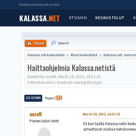
Kaikkea kalastuksesta!
KALASSA
.NET
ETUSIVU
KESKUSTELUT
K
Home
Search
Kalassa.net keskustelut
Muut keskustelut
Kalassa.net - komme
►
►
Haittaohjelmia Kalassa.netistä
Started by anzeR, March 24, 2012, 16:51:25
0 Members and 1 Guest are viewing this topic.
GO DOWN
Pages
1
anzeR
March 24, 2012, 16:51:25
Pienen talon Antti
Eli kun täällä Kalassa.netin kesk
aiheuttavat viruksia tietokonees