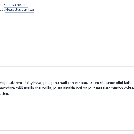
dät
Kalassa.netistä
!
ydät
Metsastys.comista
kirjoitukseeni liitetty kuva, joka johti haittaohjelmaan. Itse en sitä sinne ollut lait
hdistelmää useilla sivustoilla, joista ainakin yksi on joutunut tietomurron kohteek
itten.