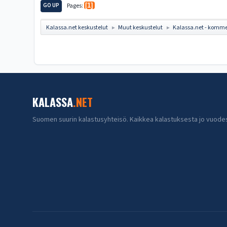
GO UP
Pages
1
Kalassa.net keskustelut
Muut keskustelut
Kalassa.net - komme
►
►
KALASSA
.NET
Suomen suurin kalastusyhteisö. Kaikkea kalastuksesta jo vuode