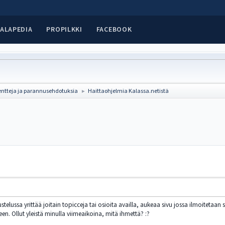
ALAPEDIA
PROPILKKI
FACEBOOK
ntteja ja parannusehdotuksia
Haittaohjelmia Kalassa.netistä
►
ustelussa yrittää joitain topicceja tai osioita availla, aukeaa sivu jossa ilmoitetaan
een. Ollut yleistä minulla viimeaikoina, mitä ihmettä? :?