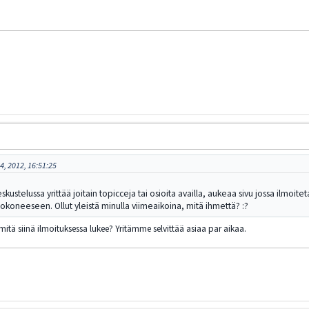
4, 2012, 16:51:25
eskustelussa yrittää joitain topicceja tai osioita availla, aukeaa sivu jossa ilmoit
etokoneeseen. Ollut yleistä minulla viimeaikoina, mitä ihmettä? :?
mitä siinä ilmoituksessa lukee? Yritämme selvittää asiaa par aikaa.