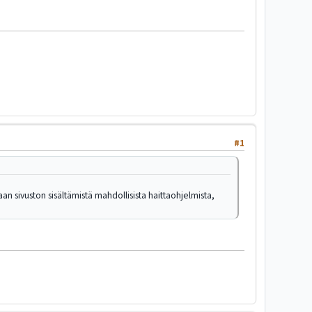
#1
etaan sivuston sisältämistä mahdollisista haittaohjelmista,