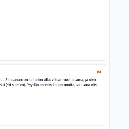
#4
tanut. Salasanani on kuitenkin ollut viitisen vuotta sama, ja olen
si (ski-stars.eu). Pyydän anteeksi tapahtunutta, salasana olisi