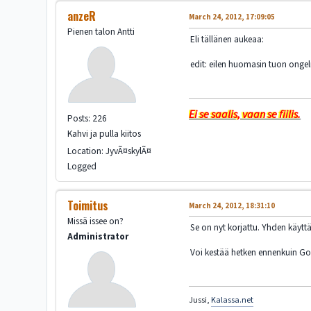
anzeR
March 24, 2012, 17:09:05
Pienen talon Antti
Eli tällänen aukeaa:
edit: eilen huomasin tuon onge
Ei se saalis, vaan se fiilis.
Posts: 226
Kahvi ja pulla kiitos
Location: JyvÃ¤skylÃ¤
Logged
Toimitus
March 24, 2012, 18:31:10
Missä issee on?
Se on nyt korjattu. Yhden käyttä
Administrator
Voi kestää hetken ennenkuin 
Jussi,
Kalassa.net