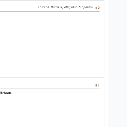
Last Edit
: March 24, 2012, 18:05:25 by anzeR
#2
#3
itetaan.