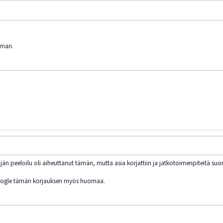
lman.
jän peeloilu oli aiheuttanut tämän, mutta asia korjattiin ja jatkotoimenpiteitä suor
Google tämän korjauksen myös huomaa.