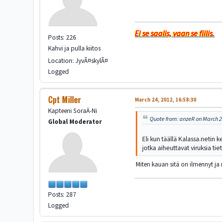
Ei se saalis, vaan se fiilis.
Posts: 226
Kahvi ja pulla kiitos
Location: JyvÃ¤skylÃ¤
Logged
Cpt Miller
March 24, 2012, 16:58:30
Kapteeni SoraÄ-Ni
Quote from: anzeR on March 2
Global Moderator
Eli kun täällä Kalassa.netin k
jotka aiheuttavat viruksia ti
Miten kauan sitä on ilmennyt ja 
Posts: 287
Logged