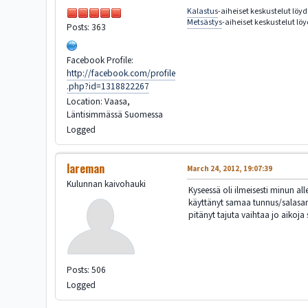
Kalastus
-aiheiset keskustelut löy
Metsästys
-aiheiset keskustelut lö
Posts: 363
Facebook Profile:
http://facebook.com/profile
.php?id=1318822267
Location: Vaasa,
Läntisimmässä Suomessa
Logged
lareman
March 24, 2012, 19:07:39
Kulunnan kaivohauki
Kyseessä oli ilmeisesti minun alle
käyttänyt samaa tunnus/salasanay
pitänyt tajuta vaihtaa jo aikoja s
Posts: 506
Logged