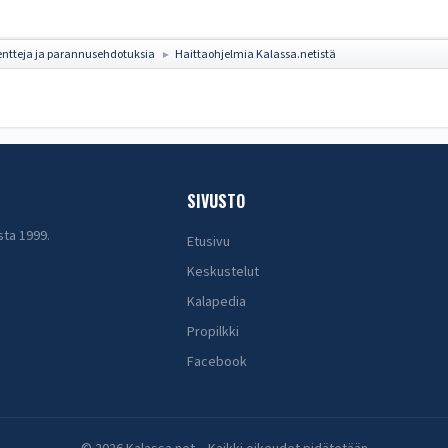
ntteja ja parannusehdotuksia
Haittaohjelmia Kalassa.netistä
►
SIVUSTO
sta 1999.
Etusivu
Keskustelut
Kalapedia
Propilkki
Facebook