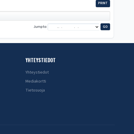
PRINT
Jump to
YHTEYSTIEDOT
Yhteystiedot
Mediakortti
Tietosuoja