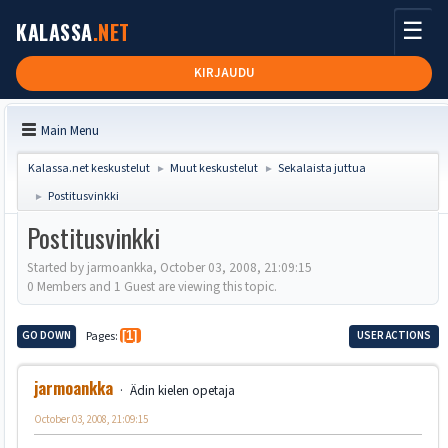
☰
KALASSA
.NET
KIRJAUDU
Main Menu
Kalassa.net keskustelut
Muut keskustelut
Sekalaista juttua
►
►
Postitusvinkki
►
Postitusvinkki
Started by jarmoankka, October 03, 2008, 21:09:15
0 Members and 1 Guest are viewing this topic.
GO DOWN
Pages
1
USER ACTIONS
jarmoankka
Ädin kielen opetaja
October 03, 2008, 21:09:15