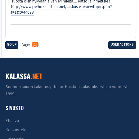
Tuosta olen nykyään aivan eri mieltä.... Katso ja ihmettele !
http://www.perhokalastajat.net/keskustelu/viewtopic.php?
f=1&t=44078
GO UP
Pages
1
USER ACTIONS
KALASSA
.NET
Suomen suurin kalastusyhteisö. Kaikkea kalastuksesta jo vuodesta
1999.
SIVUSTO
Etusivu
Keskustelut