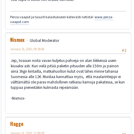
Perza vaaput ja tasurit kalastukseen kätevästi netistä!
www.perza-
vaaput.com
Nismox
Global Moderator
January 31, 2010, 09:39:06
#2
Jep, tosiaan noita vavan kuljetus pahveja on alan liikkeissä usein
kiusaksi asti. Kun vielä pitää paketin pituuden alle 150m ja painon
siinä 3kgn kintailla, matkahuollon kulut ovat lähes minne tahansa
Suomessa alle 12€. Muistaa kannattaa myös, että maalarinteippi ei
välttämättä ole paras mahdollinen ratkaisu kamoja pakatessa, se kun
tuppaa pienestäkin kulmasta repeämään.
-Nismox-
Hagge
January 31, 2010, 11:09:59