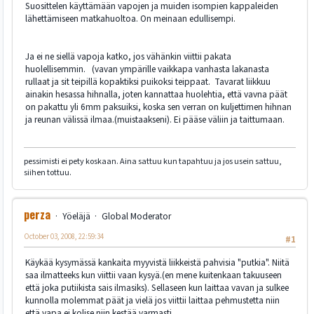
Suosittelen käyttämään vapojen ja muiden isompien kappaleiden
lähettämiseen matkahuoltoa. On meinaan edullisempi.
Ja ei ne siellä vapoja katko, jos vähänkin viittii pakata
huolellisemmin. (vavan ympärille vaikkapa vanhasta lakanasta
rullaat ja sit teipillä kopaktiksi puikoksi teippaat. Tavarat liikkuu
ainakin hesassa hihnalla, joten kannattaa huolehtia, että vavna päät
on pakattu yli 6mm paksuiksi, koska sen verran on kuljettimen hihnan
ja reunan välissä ilmaa.(muistaakseni). Ei pääse väliin ja taittumaan.
pessimisti ei pety koskaan. Aina sattuu kun tapahtuu ja jos usein sattuu,
siihen tottuu.
perza
Yöeläjä
Global Moderator
October 03, 2008, 22:59:34
#1
Käykää kysymässä kankaita myyvistä liikkeistä pahvisia "putkia". Niitä
saa ilmatteeks kun viittii vaan kysyä.(en mene kuitenkaan takuuseen
että joka putiikista sais ilmasiks). Sellaseen kun laittaa vavan ja sulkee
kunnolla molemmat päät ja vielä jos viittii laittaa pehmustetta niin
että vapa ei kolise niin kestää varmasti.