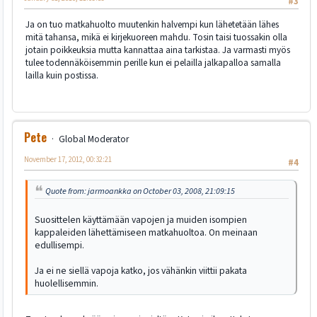
#3
Ja on tuo matkahuolto muutenkin halvempi kun lähetetään lähes
mitä tahansa, mikä ei kirjekuoreen mahdu. Tosin taisi tuossakin olla
jotain poikkeuksia mutta kannattaa aina tarkistaa. Ja varmasti myös
tulee todennäköisemmin perille kun ei pelailla jalkapalloa samalla
lailla kuin postissa.
Pete
Global Moderator
November 17, 2012, 00:32:21
#4
Quote from: jarmoankka on October 03, 2008, 21:09:15
Suosittelen käyttämään vapojen ja muiden isompien
kappaleiden lähettämiseen matkahuoltoa. On meinaan
edullisempi.
Ja ei ne siellä vapoja katko, jos vähänkin viittii pakata
huolellisemmin.