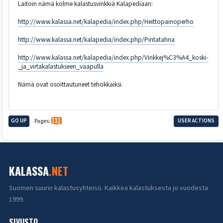
Laitoin nämä kolme kalastusvinkkiä Kalapediaan:
http://www.kalassa.net/kalapedia/index.php/Heittopainoperho
http://www.kalassa.net/kalapedia/index.php/Pintatahna
http://www.kalassa.net/kalapedia/index.php/Vinkkej%C3%A4_koski-
_ja_virtakalastukseen_vaapulla
Nämä ovat osoittautuneet tehokkaiksi.
GO UP
Pages
1
USER ACTIONS
KALASSA
.NET
Suomen suurin kalastusyhteisö. Kaikkea kalastuksesta jo vuodesta
1999.
SIVUSTO