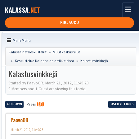
☰
KALASSA
.NET
KIRJAUDU
Main Menu
Kalassa.net keskustelut
Muut keskustelut
►
Keskustelua Kalapedian artikkeleista
Kalastusvinkkejä
►
►
Kalastusvinkkejä
Started by PaavoOR, March 21, 2012, 11:49:23
0 Members and 1 Guest are viewing this topic.
GO DOWN
Pages
1
USER ACTIONS
PaavoOR
March 21, 2012, 11:49:23