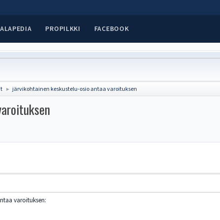
ALAPEDIA
PROPILKKI
FACEBOOK
at
järvikohtainen keskustelu-osio antaa varoituksen
►
varoituksen
antaa varoituksen: