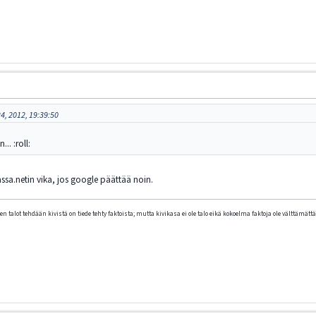
4, 2012, 19:39:50
.. :roll:
assa.netin vika, jos google päättää noin.
n talot tehdään kivistä on tiede tehty faktoista; mutta kivikasa ei ole talo eikä kokoelma faktoja ole välttämättä 