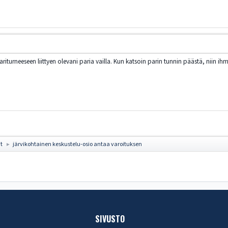
pariturneeseen liittyen olevani paria vailla. Kun katsoin parin tunnin päästä, niin i
at
järvikohtainen keskustelu-osio antaa varoituksen
►
SIVUSTO