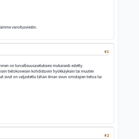
tämme varoitusviestin.
#1
nen on turvallisuusasetuksiesi mukaisesti estetty.
isiin tietokoneisiin kohdistuviin hyökkäyksiin tai muuten
at sivut on valjastettu tähän ilman sivun omistajien tietoa tai
#2