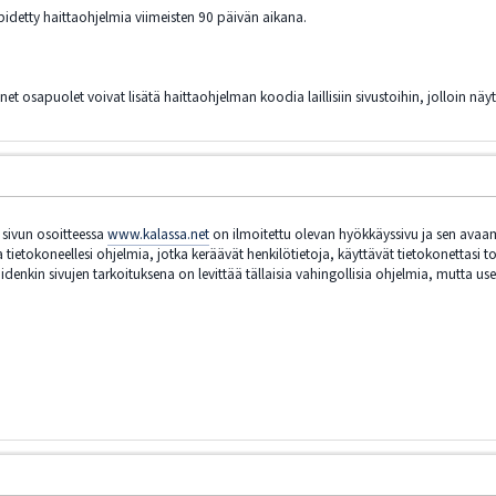
äpidetty haittaohjelmia viimeisten 90 päivän aikana.
 osapuolet voivat lisätä haittaohjelman koodia laillisiin sivustoihin, jolloin näy
 sivun osoitteessa
www.kalassa.net
on ilmoitettu olevan hyökkäyssivu ja sen avaami
tietokoneellesi ohjelmia, jotka keräävät henkilötietoja, käyttävät tietokonettasi to
idenkin sivujen tarkoituksena on levittää tällaisia vahingollisia ohjelmia, mutta use