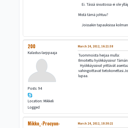
Ei. Tässä sivustossa ei ole yll
Mistä tämä johtuu?
Joissakin tapauksissa kolmannet
200
March 24, 2012, 16:21:58
Kalastus-larppaaja
Tuommoista herjaa mulla:
Ilmoitettu hyökkäyssivu! Tämän
Hyökkäyssivut yrittävät asentaa 
vahingoittavat tietokonettasi.Jo
lupaa.
Posts: 94
Location: Mikkeli
Logged
Mikko_-Procyon-
March 24, 2012, 18:30:21