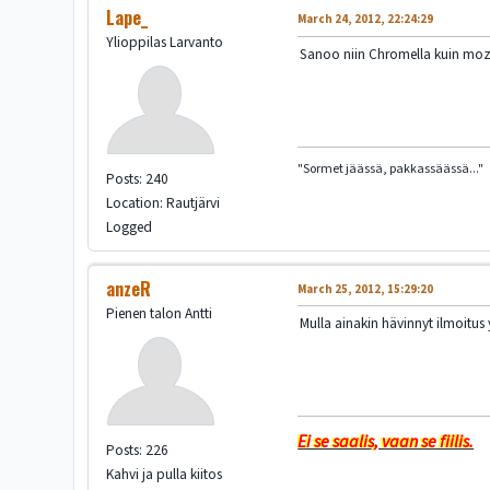
Lape_
March 24, 2012, 22:24:29
Ylioppilas Larvanto
Sanoo niin Chromella kuin mozill
"Sormet jäässä, pakkassäässä..."
Posts: 240
Location: Rautjärvi
Logged
anzeR
March 25, 2012, 15:29:20
Pienen talon Antti
Mulla ainakin hävinnyt ilmoitus
Ei se saalis, vaan se fiilis.
Posts: 226
Kahvi ja pulla kiitos