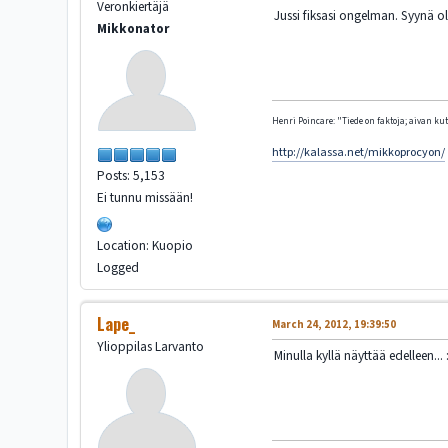
Veronkiertäjä
Jussi fiksasi ongelman. Syynä ol
Mikkonator
Henri Poincare: "Tiede on faktoja; aivan kute
http://kalassa.net/mikkoprocyon/
Posts: 5,153
Ei tunnu missään!
Location: Kuopio
Logged
Lape_
March 24, 2012, 19:39:50
Ylioppilas Larvanto
Minulla kyllä näyttää edelleen... :