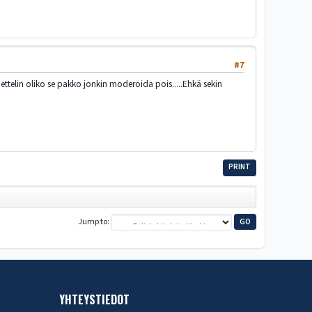
#7
hmettelin oliko se pakko jonkin moderoida pois.....Ehkä sekin
PRINT
Jump to
YHTEYSTIEDOT