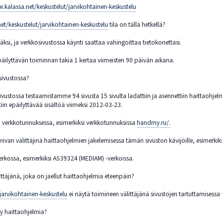
kalassa.net/keskustelut/jarvikohtainen-keskustelu
t/keskustelut/jarvikohtainen-keskustelu
tila on tällä hetkellä?
ksi, ja verkkosivustossa käynti saattaa vahingoittaa tietokonettasi.
äilyttävän toiminnan takia 1 kertaa viimeisten 90 päivän aikana.
sivustossa?
ustossa testaamistamme 94 sivusta 15 sivulta ladattiin ja asennettiin haittaohjelm
iin epäilyttävää sisältöä viimeksi 2012-03-23.
verkkotunnuksessa, esimerkiksi verkkotunnuksissa
handmy.ru/.
an välittäjinä haittaohjelmien jakelemisessa tämän sivuston kävijöille, esimerki
erkossa, esimerkiksi AS39324 (MEDIAM) -verkoissa.
ttäjänä, joka on jaellut haittaohjelmia eteenpäin?
jarvikohtainen-keskustelu
ei näytä toimineen välittäjänä sivustojen tartuttamisessa
ty haittaohjelmia?