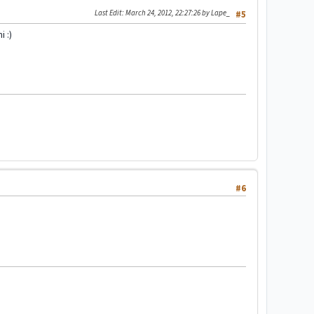
Last Edit
: March 24, 2012, 22:27:26 by Lape_
#5
i :)
#6