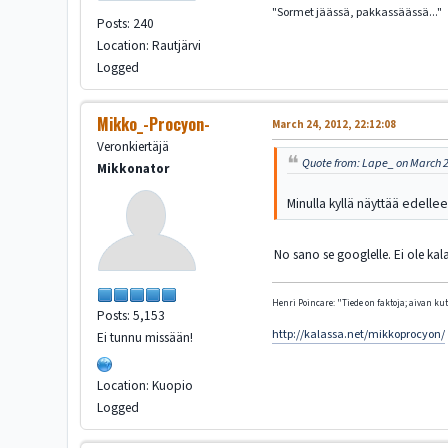
"Sormet jäässä, pakkassäässä..."
Posts: 240
Location: Rautjärvi
Logged
Mikko_-Procyon-
March 24, 2012, 22:12:08
Veronkiertäjä
Quote from: Lape_ on March 2
Mikkonator
Minulla kyllä näyttää edelleen.
No sano se googlelle. Ei ole kal
Henri Poincare: "Tiede on faktoja; aivan kute
Posts: 5,153
http://kalassa.net/mikkoprocyon/
Ei tunnu missään!
Location: Kuopio
Logged