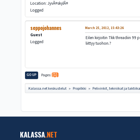
Location: JyvÃ¤skylÃ¤
Logged
seppojohannes
March 25, 2012, 15:43:26
Guest
Eilen kirjoitin Tkk threadiin 99 
Logged
liittyy tuohon.?
GO UP
Pages
1
Kalassa.net keskustelut
Propilkki
Pelivinkit, tekniikat ja taktiik
►
►
KALASSA
.NET