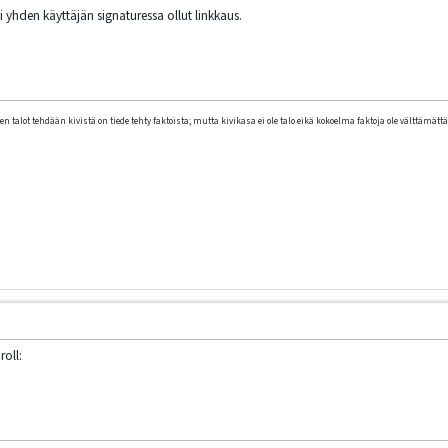
i yhden käyttäjän signaturessa ollut linkkaus.
n talot tehdään kivistä on tiede tehty faktoista; mutta kivikasa ei ole talo eikä kokoelma faktoja ole välttämättä 
roll: