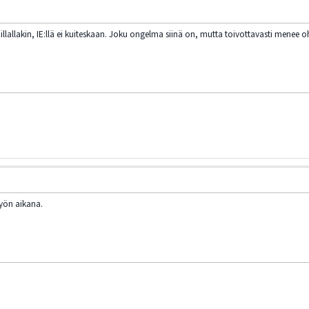
allakin, IE:llä ei kuiteskaan. Joku ongelma siinä on, mutta toivottavasti menee oh
 yön aikana.