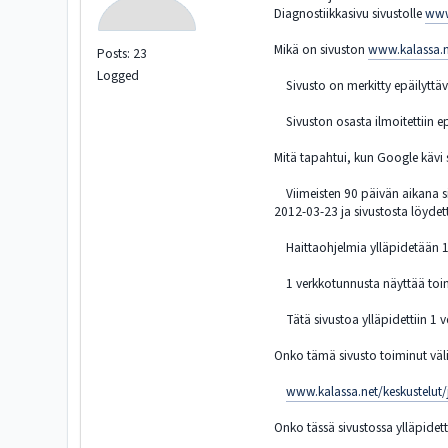
Diagnostiikkasivu sivustolle
www.
Mikä on sivuston
www.kalassa.ne
Posts: 23
Logged
Sivusto on merkitty epäilyttävä
Sivuston osasta ilmoitettiin ep
Mitä tapahtui, kun Google kävi 
Viimeisten 90 päivän aikana siv
2012-03-23 ja sivustosta löydett
Haittaohjelmia ylläpidetään 1 
1 verkkotunnusta näyttää toimiv
Tätä sivustoa ylläpidettiin 1 v
Onko tämä sivusto toiminut väli
www.kalassa.net/keskustelut/
Onko tässä sivustossa ylläpidet