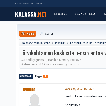
Kaikkea kalastuksesta!
KALASSA
.NET
ETUSIVU
KESKUSTELUT
K
Home
Search
Kalassa.net keskustelut
Propilkki
Pelivinkit, tekniikat ja taktiik
►
►
järvikohtainen keskustelu-osio antaa 
Started by gunman, March 24, 2012, 16:19:27
0 Members and 1 Guest are viewing this topic.
GO DOWN
Pages
1
gunman
March 24, 2012, 16:19:27
järvikohtainen keskustelu-osio 
Selaussuoja