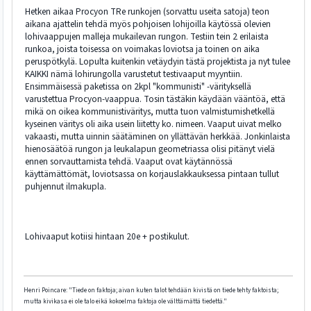
Hetken aikaa Procyon TRe runkojen (sorvattu useita satoja) teon
aikana ajattelin tehdä myös pohjoisen lohijoilla käytössä olevien
lohivaappujen malleja mukailevan rungon. Testiin tein 2 erilaista
runkoa, joista toisessa on voimakas loviotsa ja toinen on aika
peruspötkylä. Lopulta kuitenkin vetäydyin tästä projektista ja nyt tulee
KAIKKI nämä lohirungolla varustetut testivaaput myyntiin.
Ensimmäisessä paketissa on 2kpl "kommunisti" -värityksellä
varustettua Procyon-vaappua. Tosin tästäkin käydään vääntöä, että
mikä on oikea kommunistiväritys, mutta tuon valmistumishetkellä
kyseinen väritys oli aika usein liitetty ko. nimeen. Vaaput uivat melko
vakaasti, mutta uinnin säätäminen on yllättävän herkkää. Jonkinlaista
hienosäätöä rungon ja leukalapun geometriassa olisi pitänyt vielä
ennen sorvauttamista tehdä. Vaaput ovat käytännössä
käyttämättömät, loviotsassa on korjauslakkauksessa pintaan tullut
puhjennut ilmakupla.
Lohivaaput kotiisi hintaan 20e + postikulut.
Henri Poincare: "Tiede on faktoja; aivan kuten talot tehdään kivistä on tiede tehty faktoista;
mutta kivikasa ei ole talo eikä kokoelma faktoja ole välttämättä tiedettä."