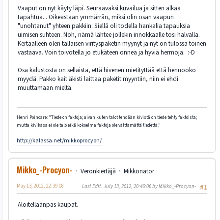
Vaaput on nyt käyty läpi. Seuraavaksi kuvailua ja sitten alkaa
tapahtua... Oikeastaan ymmärrän, miksi olin osan vaapun
"unohtanut" yhteen pakkiin. Siellä oli todella hankalia tapauksia
uimisen suhteen. Noh, nämä lähtee jollekin innokkaalle tosi halvalla.
Kertaalleen olen tällaisen virityspaketin myynyt ja nyt on tulossa toinen
vastaava. Voin toivotella jo etukäteen onnea ja hyviä hermoja. :-D
Osa kalustosta on sellaista, että hivenen mietityttää että hennooko
myydä. Pakko kait äkisti laittaa paketit myyntiin, niin ei ehdi
muuttamaan mieltä.
Henri Poincare: "Tiede on faktoja; aivan kuten talot tehdään kivistä on tiede tehty faktoista;
mutta kivikasa ei ole talo eikä kokoelma faktoja ole välttämättä tiedettä."
http://kalassa.net/mikkoprocyon/
Mikko_-Procyon-
Veronkiertäjä
Mikkonator
May 13, 2012, 22:39:08
Last Edit
: July 13, 2012, 20:46:06 by Mikko_-Procyon-
#1
Aloitellaanpas kaupat.