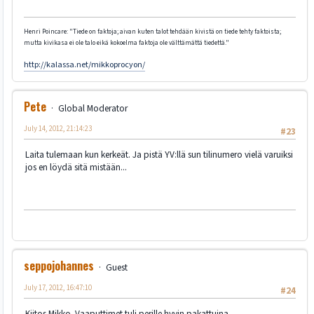
Henri Poincare: "Tiede on faktoja; aivan kuten talot tehdään kivistä on tiede tehty faktoista;
mutta kivikasa ei ole talo eikä kokoelma faktoja ole välttämättä tiedettä."
http://kalassa.net/mikkoprocyon/
Pete
Global Moderator
July 14, 2012, 21:14:23
#23
Laita tulemaan kun kerkeät. Ja pistä YV:llä sun tilinumero vielä varuiksi
jos en löydä sitä mistään...
seppojohannes
Guest
July 17, 2012, 16:47:10
#24
Kiitos Mikko. Vaaputtimet tuli perille hyvin pakattuina...