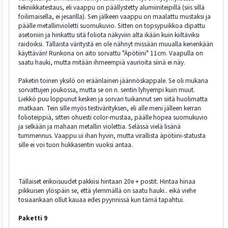
tekniikkatestaus, eli vaappu on päällystetty alumiiniteipillä (siis sillä
foilimaisella, ei jesarilla). Sen jälkeen vaappu on maalattu mustaksi ja
päälle metallinvioletti suomukuvio. Sitten on topsypuikkoa dipattu
asetoniin ja hinkattu sitä foliota näkyviin alta ikään kuin kiiltäviksi
raidoiksi. Tällaista väritystä en ole nähnyt missään muualla kenenkään
käyttävän! Runkona on aito sorvattu "Äpötiini" 11cm. Vaapulla on
saatu hauki, mutta mitään ihmeempiä vaurioita siinä ei näy.
Paketin toinen yksilö on eräänlainen jäännöskappale. Se oli mukana
sorvattujen joukossa, mutta se on n. sentin lyhyempi kuin muut.
Liekkö puu loppunut kesken ja sorvari tuikannut sen siitä huolimatta
matkaan. Tein sille myös testivärityksen, eli alle meni jälleen kerran
folioteippiä, sitten ohuesti color-mustaa, päälle hopea suomukuvio
ja selkään ja mahaan metallin violettia. Selässä vielä lisänä
tummennus. Vaappu ui ihan hyvin, mutta virallista äpötiini-statusta
sille ei voi tuon hukkasentin vuoksi antaa.
Tällaiset erikoisuudet pakkiisi hintaan 20e + postit. Hintaa hinaa
pikkuisen ylöspäin se, että ylemmällä on saatu hauki.. eikä viehe
tosiaankaan ollut kauaa edes pyynnissä kun tämä tapahtui.
Paketti 9