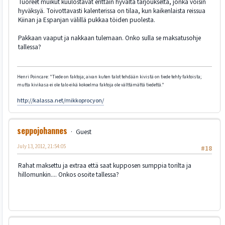
Tuoreet muikut kuulostavat erittäin hyvältä tarjoukselta, jonka voisin
hyväksyä. Toivottavasti kalenterissa on tilaa, kun kaikenlaista reissua
Kiinan ja Espanjan välillä pukkaa töiden puolesta.
Pakkaan vaaput ja nakkaan tulemaan. Onko sulla se maksatusohje
tallessa?
Henri Poincare: "Tiede on faktoja; aivan kuten talot tehdään kivistä on tiede tehty faktoista;
mutta kivikasa ei ole talo eikä kokoelma faktoja ole välttämättä tiedettä."
http://kalassa.net/mikkoprocyon/
seppojohannes
Guest
July 13, 2012, 21:54:05
#18
Rahat maksettu ja extraa että saat kupposen sumppia torilta ja
hillomunkin.... Onkos osoite tallessa?