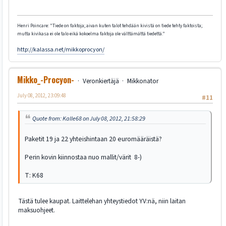
Henri Poincare: "Tiede on faktoja; aivan kuten talot tehdään kivistä on tiede tehty faktoista;
mutta kivikasa ei ole talo eikä kokoelma faktoja ole välttämättä tiedettä."
http://kalassa.net/mikkoprocyon/
Mikko_-Procyon-
Veronkiertäjä
Mikkonator
July 08, 2012, 23:09:48
#11
Quote from: Kalle68 on July 08, 2012, 21:58:29
Paketit 19 ja 22 yhteishintaan 20 euromääräistä?
Perin kovin kiinnostaa nuo mallit/värit 8-)
T: K68
Tästä tulee kaupat. Laittelehan yhteystiedot YV:nä, niin laitan
maksuohjeet.