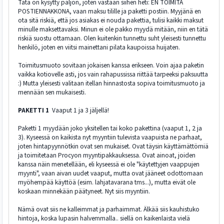
Tätä on kysytty paljon, joten vastaan siihen heti: EN TOIMITA
POSTIENNAKKONA, vaan maksu tilille ja paketti postiin. Myyjänä en
ota sitä riskiä, että jos asiakas ei nouda pakettia, tulisi kaikki maksut
minulle maksettavaksi. Minun ei ole pakko myydä mitään, niin en tätä
riskiä suostu ottamaan. Olen kuitenkin tunnettu suht yleisesti tunnettu
henkilö, joten en viitsi mainettani pilata kaupoissa huijaten.
Toimitusmuoto sovitaan jokaisen kanssa erikseen. Voin ajaa paketin
vaikka kotiovelle asti, jos vain rahapussissa riittää tarpeeksi paksuutta
:) Mutta yleisesti valitaan itellan hinnastosta sopiva toimitusmuoto ja
mennään sen mukaisesti.
PAKETTI 1
Vaaput 1 ja 3 jäljellä!
Paketti 1 myydään joko yksitellen tai koko pakettina (vaaput 1, 2 ja
3). Kyseessä on kaikista nyt myyntiin tulevista vaapuista ne parhaat,
joten hintapyynnötkin ovat sen mukaiset. Ovat täysin käyttämättömiä
ja toimitetaan Procyon myyntipakkauksessa. Ovat ainoat, joiden
kanssa näin menetellään, eli kyseessä ei ole "käytettyjen vaappujen
myynti", vaan aivan uudet vaaput, mutta ovat jääneet odottomaan
myöhempää käyttöä (esim. lahjatavarana tms...), mutta eivät ole
koskaan minnekään päätyneet. Nyt siis myyntiin.
Nämä ovat siis ne kalleimmat ja parhaimmat. Älkää siis kauhistuko
hintoja, koska lupasin halvemmalla.. siellä on kaikenlaista vielä