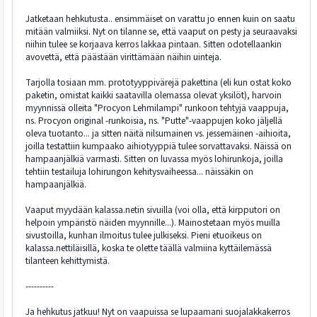
Jatketaan hehkutusta.. ensimmäiset on varattu jo ennen kuin on saatu
mitään valmiiksi. Nyt on tilanne se, että vaaput on pesty ja seuraavaksi
niihin tulee se korjaava kerros lakkaa pintaan. Sitten odotellaankin
avovettä, että päästään virittämään näihin uinteja.
Tarjolla tosiaan mm. prototyyppivärejä pakettina (eli kun ostat koko
paketin, omistat kaikki saatavilla olemassa olevat yksilöt), harvoin
myynnissä olleita "Procyon Lehmilampi" runkoon tehtyjä vaappuja,
ns. Procyon original -runkoisia, ns. "Putte"-vaappujen koko jäljellä
oleva tuotanto... ja sitten näitä nilsumainen vs. jessemäinen -aihioita,
joilla testattiin kumpaako aihiotyyppiä tulee sorvattavaksi. Näissä on
hampaanjälkiä varmasti. Sitten on luvassa myös lohirunkoja, joilla
tehtiin testailuja lohirungon kehitysvaiheessa... näissäkin on
hampaanjälkiä.
Vaaput myydään kalassa.netin sivuilla (voi olla, että kirpputori on
helpoin ympäristö näiden myynnille...). Mainostetaan myös muilla
sivustoilla, kunhan ilmoitus tulee julkiseksi. Pieni etuoikeus on
kalassa.nettiläisillä, koska te olette täällä valmiina kyttäilemässä
tilanteen kehittymistä.
----------
Ja hehkutus jatkuu! Nyt on vaapuissa se lupaamani suojalakkakerros