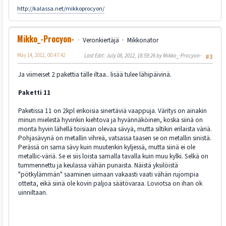
http://kalassa.net/mikkoprocyon/
Mikko_-Procyon-
Veronkiertäjä
Mikkonator
May 14, 2012, 00:47:42
Last Edit
: July 08, 2012, 18:59:26 by Mikko_-Procyon-
#3
Ja viimeiset 2 pakettia tälle iltaa.. lisää tulee lähipäivinä.
Paketti 11
Paketissa 11 on 2kpl erikoisia sinertäviä vaappuja. Väritys on ainakin
minun mielestä hyvinkin kiehtova ja hyvännäköinen, koska siinä on
monta hyvin lähellä toisiaan olevaa sävyä, mutta siltikin erilaista väriä.
Pohjasävynä on metallin vihreä, vatsassa taasen se on metallin sinistä.
Perässä on sama sävy kuin muutenkin kyljessä, mutta siinä ei ole
metallic-väriä. Se ei siis loista samalla tavalla kuin muu kylki. Selkä on
tummennettu ja keulassa vähän punaista. Näistä yksilöistä
"pötkylämmän" saaminen uimaan vakaasti vaati vähän rujompia
otteita, eikä siinä ole kovin paljoa säätövaraa. Loviotsa on ihan ok
uinniltaan.