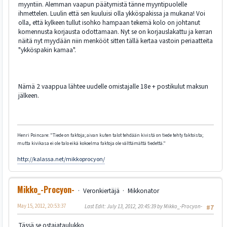
myyntiin. Alemman vaapun päätymistä tänne myyntipuolelle
ihmettelen. Luulin että sen kuuluisi olla ykköspakissa ja mukana! Voi
olla, että kylkeen tullut isohko hampaan tekemä kolo on johtanut
komennusta korjausta odottamaan. Nyt se on korjauslakattu ja kerran
näitä nyt myydään niin menkööt sitten tällä kertaa vastoin periaatteita
"ykköspakin kamaa".
Nämä 2 vaappua lähtee uudelle omistajalle 18e + postikulut maksun
jälkeen.
Henri Poincare: "Tiede on faktoja; aivan kuten talot tehdään kivistä on tiede tehty faktoista;
mutta kivikasa ei ole talo eikä kokoelma faktoja ole välttämättä tiedettä."
http://kalassa.net/mikkoprocyon/
Mikko_-Procyon-
Veronkiertäjä
Mikkonator
May 15, 2012, 20:53:37
Last Edit
: July 13, 2012, 20:45:39 by Mikko_-Procyon-
#7
Tässä se ostajataulukko