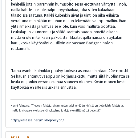
kehitellä jotain paremmin humuspitoisessa erottuvaa väritystä... noh,
näillä kahdella ei ole paljoa pyyntiaikaa, eikä sitten kalaakaan
tilastoissa saatuna. Kaikki kuitenkin uivat ja uinti on aika erilaista
verrattuna mihinkään muuhun minun tekemään vaappumalliin. Ihan
yhtä ilmeikästä ja vahvaa se ei ole, kuin voisi mallista odottaa.
Leukalapun kuumennus ja säätö saattaisi saada ihmeitä aikaan..
mutta ei ole mitenkään pakollista. Maalausjälki näissä on pykälän
karu, koska käytössäni oli silloin ainoastaan Badgerin halvin
ruiskumalli.
Tämä wanha kolmikko päätyy luoksesi asumaan hintaan 20e + postit.
Se hauen antanut vaappu on korjauslakattu, mutta siitä huolimatta se
keula on jonkin verran osumaa saaneen oloinen. Kovin monen kesän
käyttöikää en sille siis uskalla ennustaa.
Henri Poincare: "Tiede on faktoja; aivan kuten talot tehdään kivistä on tiede tehty faktoista;
mutta kivikasa ei ole talo eikä kokoelma faktoja ole välttämättä tiedettä."
http://kalassa.net/mikkoprocyon/