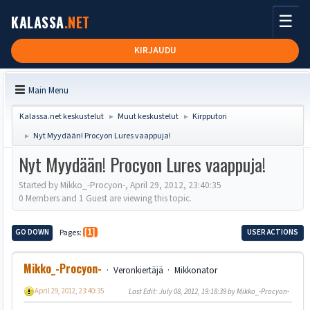
☰
KALASSA
.NET
KIRJAUDU
Main Menu
Kalassa.net keskustelut
Muut keskustelut
Kirpputori
►
►
Nyt Myydään! Procyon Lures vaappuja!
►
Nyt Myydään! Procyon Lures vaappuja!
Started by Mikko_-Procyon-, April 29, 2012, 23:40:35
0 Members and 1 Guest are viewing this topic.
GO DOWN
Pages
1
USER ACTIONS
Mikko_-Procyon-
Veronkiertäjä
Mikkonator
April 29, 2012, 23:40:35
Last Edit
: July 08, 2012, 19:18:39 by Mikko_-Procyon-