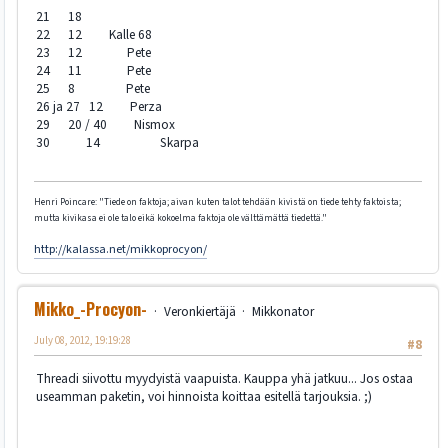
21 18
22 12 Kalle 68
23 12 Pete
24 11 Pete
25 8 Pete
26 ja 27 12 Perza
29 20 / 40 Nismox
30 14 Skarpa
Henri Poincare: "Tiede on faktoja; aivan kuten talot tehdään kivistä on tiede tehty faktoista;
mutta kivikasa ei ole talo eikä kokoelma faktoja ole välttämättä tiedettä."
http://kalassa.net/mikkoprocyon/
Mikko_-Procyon-
Veronkiertäjä
Mikkonator
July 08, 2012, 19:19:28
#8
Threadi siivottu myydyistä vaapuista. Kauppa yhä jatkuu... Jos ostaa
useamman paketin, voi hinnoista koittaa esitellä tarjouksia. ;)