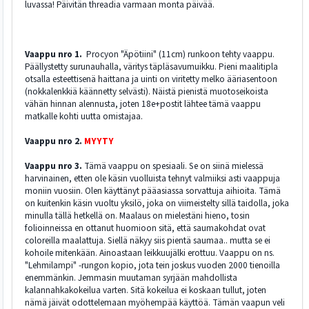
luvassa! Päivitän threadia varmaan monta päivää.
Vaappu nro 1.
Procyon "Äpötiini" (11cm) runkoon tehty vaappu.
Päällystetty surunauhalla, väritys täpläsavumuikku. Pieni maalitipla
otsalla esteettisenä haittana ja uinti on viritetty melko ääriasentoon
(nokkalenkkiä käännetty selvästi). Näistä pienistä muotoseikoista
vähän hinnan alennusta, joten 18e+postit lähtee tämä vaappu
matkalle kohti uutta omistajaa.
Vaappu nro 2.
MYYTY
Vaappu nro 3.
Tämä vaappu on spesiaali. Se on siinä mielessä
harvinainen, etten ole käsin vuolluista tehnyt valmiiksi asti vaappuja
moniin vuosiin. Olen käyttänyt pääasiassa sorvattuja aihioita. Tämä
on kuitenkin käsin vuoltu yksilö, joka on viimeistelty sillä taidolla, joka
minulla tällä hetkellä on. Maalaus on mielestäni hieno, tosin
folioinneissa en ottanut huomioon sitä, että saumakohdat ovat
coloreilla maalattuja. Siellä näkyy siis pientä saumaa.. mutta se ei
kohoile mitenkään. Ainoastaan leikkuujälki erottuu. Vaappu on ns.
"Lehmilampi" -rungon kopio, jota tein joskus vuoden 2000 tienoilla
enemmänkin. Jemmasin muutaman syrjään mahdollista
kalannahkakokeilua varten. Sitä kokeilua ei koskaan tullut, joten
nämä jäivät odottelemaan myöhempää käyttöä. Tämän vaapun veli