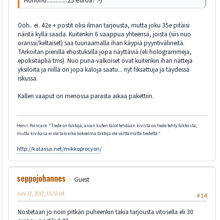
Höhöhö..............25 euroa? :-)
Ööh.. ei. 42e + postit olisi ilman tarjousta, mutta joku 35e pitäisi
näistä kyllä saada. Kuitenkin 6 vaappua yhteensä, joista (siis nuo
oranssi/keltaiset) saa tuunaamalla ihan käypiä pyyntivälineitä.
TArkoitan pienillä ehostuksilla jopa näyttäviä (eli hologrammeja,
epoksitäpliä tms). Nuo puna-valkoiset ovat kuitenkin ihan nättejä
yksilöitä ja niillä on jopa kaloja saatu... nyt fiksattuja ja täydessä
iskussa.
Kallen vaaput on menossa parasta aikaa pakettiin.
Henri Poincare: "Tiede on faktoja; aivan kuten talot tehdään kivistä on tiede tehty faktoista;
mutta kivikasa ei ole talo eikä kokoelma faktoja ole välttämättä tiedettä."
http://kalassa.net/mikkoprocyon/
seppojohannes
Guest
July 12, 2012, 15:55:04
#14
Nostetaan jo noin pitkän puheenkin takia tarjousta vitosella eli 30