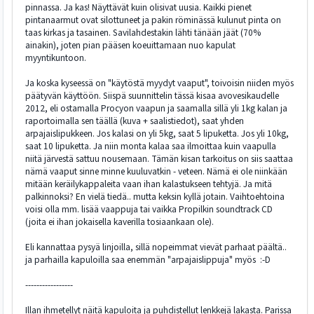
pinnassa. Ja kas! Näyttävät kuin olisivat uusia. Kaikki pienet
pintanaarmut ovat silottuneet ja pakin röminässä kulunut pinta on
taas kirkas ja tasainen. Savilahdestakin lähti tänään jäät (70%
ainakin), joten pian pääsen koeuittamaan nuo kapulat
myyntikuntoon.
Ja koska kyseessä on "käytöstä myydyt vaaput", toivoisin niiden myös
päätyvän käyttöön. Siispä suunnittelin tässä kisaa avovesikaudelle
2012, eli ostamalla Procyon vaapun ja saamalla sillä yli 1kg kalan ja
raportoimalla sen täällä (kuva + saalistiedot), saat yhden
arpajaislipukkeen. Jos kalasi on yli 5kg, saat 5 lipuketta. Jos yli 10kg,
saat 10 lipuketta. Ja niin monta kalaa saa ilmoittaa kuin vaapulla
niitä järvestä sattuu nousemaan. Tämän kisan tarkoitus on siis saattaa
nämä vaaput sinne minne kuuluvatkin - veteen. Nämä ei ole niinkään
mitään keräilykappaleita vaan ihan kalastukseen tehtyjä. Ja mitä
palkinnoksi? En vielä tiedä.. mutta keksin kyllä jotain. Vaihtoehtoina
voisi olla mm. lisää vaappuja tai vaikka Propilkin soundtrack CD
(joita ei ihan jokaisella kaverilla tosiaankaan ole).
Eli kannattaa pysyä linjoilla, sillä nopeimmat vievät parhaat päältä..
ja parhailla kapuloilla saa enemmän "arpajaislippuja" myös :-D
-----------------
Illan ihmetellyt näitä kapuloita ja puhdistellut lenkkejä lakasta. Parissa