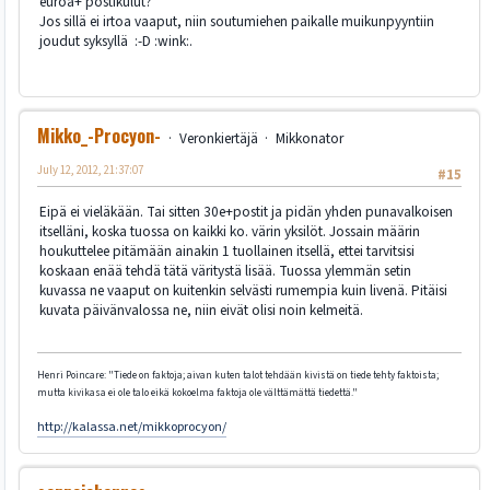
euroa+ postikulut?
Jos sillä ei irtoa vaaput, niin soutumiehen paikalle muikunpyyntiin
joudut syksyllä :-D :wink:.
Mikko_-Procyon-
Veronkiertäjä
Mikkonator
July 12, 2012, 21:37:07
#15
Eipä ei vieläkään. Tai sitten 30e+postit ja pidän yhden punavalkoisen
itselläni, koska tuossa on kaikki ko. värin yksilöt. Jossain määrin
houkuttelee pitämään ainakin 1 tuollainen itsellä, ettei tarvitsisi
koskaan enää tehdä tätä väritystä lisää. Tuossa ylemmän setin
kuvassa ne vaaput on kuitenkin selvästi rumempia kuin livenä. Pitäisi
kuvata päivänvalossa ne, niin eivät olisi noin kelmeitä.
Henri Poincare: "Tiede on faktoja; aivan kuten talot tehdään kivistä on tiede tehty faktoista;
mutta kivikasa ei ole talo eikä kokoelma faktoja ole välttämättä tiedettä."
http://kalassa.net/mikkoprocyon/