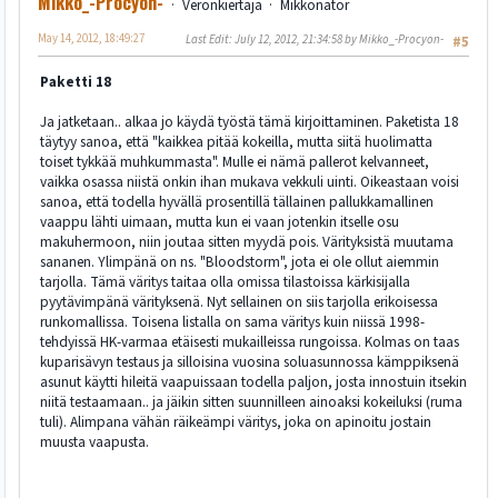
Mikko_-Procyon-
Veronkiertäjä
Mikkonator
May 14, 2012, 18:49:27
Last Edit
: July 12, 2012, 21:34:58 by Mikko_-Procyon-
#5
Paketti 18
Ja jatketaan.. alkaa jo käydä työstä tämä kirjoittaminen. Paketista 18
täytyy sanoa, että "kaikkea pitää kokeilla, mutta siitä huolimatta
toiset tykkää muhkummasta". Mulle ei nämä pallerot kelvanneet,
vaikka osassa niistä onkin ihan mukava vekkuli uinti. Oikeastaan voisi
sanoa, että todella hyvällä prosentillä tällainen pallukkamallinen
vaappu lähti uimaan, mutta kun ei vaan jotenkin itselle osu
makuhermoon, niin joutaa sitten myydä pois. Värityksistä muutama
sananen. Ylimpänä on ns. "Bloodstorm", jota ei ole ollut aiemmin
tarjolla. Tämä väritys taitaa olla omissa tilastoissa kärkisijalla
pyytävimpänä värityksenä. Nyt sellainen on siis tarjolla erikoisessa
runkomallissa. Toisena listalla on sama väritys kuin niissä 1998-
tehdyissä HK-varmaa etäisesti mukailleissa rungoissa. Kolmas on taas
kuparisävyn testaus ja silloisina vuosina soluasunnossa kämppiksenä
asunut käytti hileitä vaapuissaan todella paljon, josta innostuin itsekin
niitä testaamaan.. ja jäikin sitten suunnilleen ainoaksi kokeiluksi (ruma
tuli). Alimpana vähän räikeämpi väritys, joka on apinoitu jostain
muusta vaapusta.