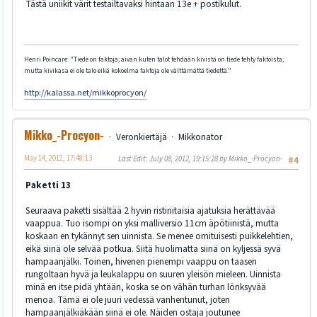
Tästä uniikit värit testailtavaksi hintaan 13e + postikulut.
Henri Poincare: "Tiede on faktoja; aivan kuten talot tehdään kivistä on tiede tehty faktoista;
mutta kivikasa ei ole talo eikä kokoelma faktoja ole välttämättä tiedettä."
http://kalassa.net/mikkoprocyon/
Mikko_-Procyon-
Veronkiertäjä
Mikkonator
May 14, 2012, 17:48:13
Last Edit
: July 08, 2012, 19:15:28 by Mikko_-Procyon-
#4
Paketti 13
Seuraava paketti sisältää 2 hyvin ristiriitaisia ajatuksia herättävää
vaappua. Tuo isompi on yksi malliversio 11cm äpötiinistä, mutta
koskaan en tykännyt sen uinnista. Se menee omituisesti puikkelehtien,
eikä siinä ole selvää potkua. Siitä huolimatta siinä on kyljessä syvä
hampaanjälki. Toinen, hivenen pienempi vaappu on taasen
rungoltaan hyvä ja leukalappu on suuren yleisön mieleen. Uinnista
minä en itse pidä yhtään, koska se on vähän turhan lönksyvää
menoa. Tämä ei ole juuri vedessä vanhentunut, joten
hampaanjälkiäkään siinä ei ole. Näiden ostaja joutunee