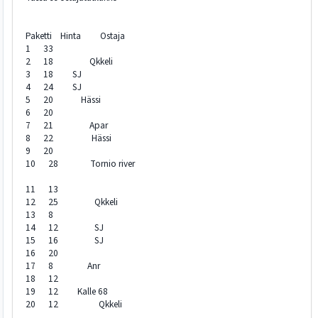
Paketti Hinta Ostaja
1 33
2 18 Qkkeli
3 18 SJ
4 24 SJ
5 20 Hässi
6 20
7 21 Apar
8 22 Hässi
9 20
10 28 Tornio river
11 13
12 25 Qkkeli
13 8
14 12 SJ
15 16 SJ
16 20
17 8 Anr
18 12
19 12 Kalle 68
20 12 Qkkeli