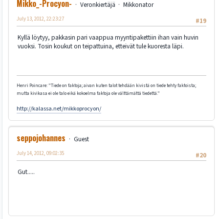
Mikko_-Procyon-
Veronkiertäjä
Mikkonator
July 13, 2012, 22:23:27
#19
Kyllä löytyy, pakkasin pari vaappua myyntipakettiin ihan vain huvin
vuoksi. Tosin koukut on teipattuina, etteivät tule kuoresta läpi.
Henri Poincare: "Tiede on faktoja; aivan kuten talot tehdään kivistä on tiede tehty faktoista;
mutta kivikasa ei ole talo eikä kokoelma faktoja ole välttämättä tiedettä."
http://kalassa.net/mikkoprocyon/
seppojohannes
Guest
July 14, 2012, 09:02:35
#20
Gut.....