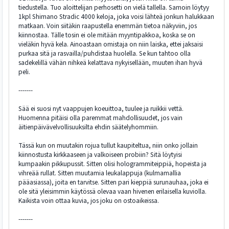
tiedustella. Tuo aloittelijan perhosetti on vielä tallella. Samoin löytyy
1kpl Shimano Stradic 4000 keloja, joka voisi lähteä jonkun halukkaan
matkaan. Voin siitäkin raapustella enemmän tietoa näkyviin, jos
kiinnostaa. Tälle tosin ei ole mitään myyntipakkoa, koska se on
vieläkin hyvä kela. Ainoastaan omistaja on niin laiska, ettei jaksaisi
purkaa sitä ja rasvailla/puhdistaa huolella. Se kun tahtoo olla
sadekelillä vähän nihkeä kelattava nykyisellään, muuten ihan hyvä
peli.
-------
Sää ei suosi nyt vaappujen koeuittoa, tuulee ja ruikkii vettä.
Huomenna pitäisi olla paremmat mahdollisuudet, jos vain
äitienpäivävelvollisuuksilta ehdin säätelyhommiin.
Tässä kun on muutakin rojua tullut kaupiteltua, niin onko jollain
kiinnostusta kirkkaaseen ja valkoiseen probiin? Sitä löytyisi
kumpaakin pikkupussit. Sitten olisi hologrammiteippiä, hopeista ja
vihreää rullat. Sitten muutamia leukalappuja (kulmamallia
pääasiassa), joita en tarvitse. Sitten pari kieppiä surunauhaa, joka ei
ole sitä yleisimmin käytössä olevaa vaan hivenen erilaisella kuviolla.
Kaikista voin ottaa kuvia, jos joku on ostoaikeissa.
-------