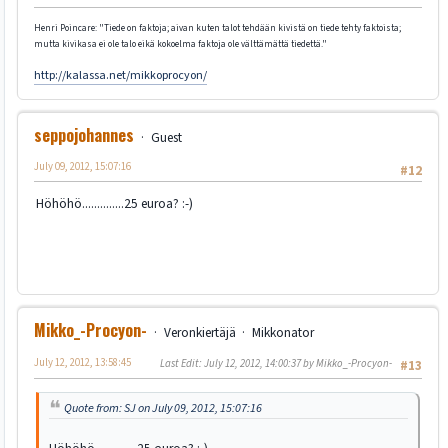
Henri Poincare: "Tiede on faktoja; aivan kuten talot tehdään kivistä on tiede tehty faktoista;
mutta kivikasa ei ole talo eikä kokoelma faktoja ole välttämättä tiedettä."
http://kalassa.net/mikkoprocyon/
seppojohannes
Guest
July 09, 2012, 15:07:16
#12
Höhöhö..............25 euroa? :-)
Mikko_-Procyon-
Veronkiertäjä
Mikkonator
July 12, 2012, 13:58:45
Last Edit
: July 12, 2012, 14:00:37 by Mikko_-Procyon-
#13
Quote from: SJ on July 09, 2012, 15:07:16