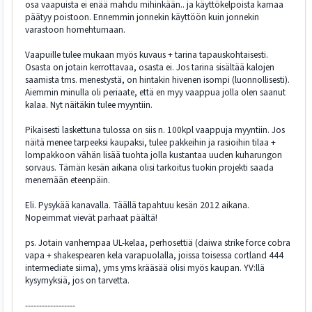
osa vaapuista ei enää mahdu mihinkään.. ja käyttökelpoista kamaa
päätyy poistoon. Ennemmin jonnekin käyttöön kuin jonnekin
varastoon homehtumaan.
Vaapuille tulee mukaan myös kuvaus + tarina tapauskohtaisesti.
Osasta on jotain kerrottavaa, osasta ei. Jos tarina sisältää kalojen
saamista tms. menestystä, on hintakin hivenen isompi (luonnollisesti).
Aiemmin minulla oli periaate, että en myy vaappua jolla olen saanut
kalaa. Nyt näitäkin tulee myyntiin.
Pikaisesti laskettuna tulossa on siis n. 100kpl vaappuja myyntiin. Jos
näitä menee tarpeeksi kaupaksi, tulee pakkeihin ja rasioihin tilaa +
lompakkoon vähän lisää tuohta jolla kustantaa uuden kuharungon
sorvaus. Tämän kesän aikana olisi tarkoitus tuokin projekti saada
menemään eteenpäin.
Eli. Pysykää kanavalla. Täällä tapahtuu kesän 2012 aikana.
Nopeimmat vievät parhaat päältä!
ps. Jotain vanhempaa UL-kelaa, perhosettiä (daiwa strike force cobra
vapa + shakespearen kela varapuolalla, joissa toisessa cortland 444
intermediate siima), yms yms krääsää olisi myös kaupan. YV:llä
kysymyksiä, jos on tarvetta.
------------------