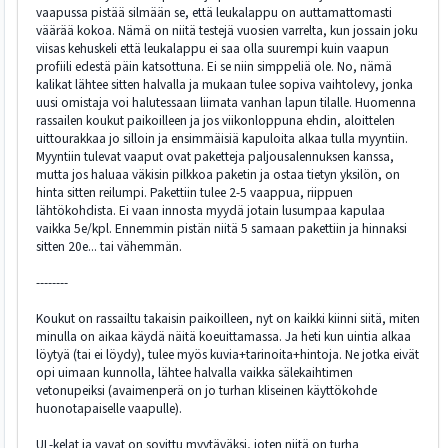
vaapussa pistää silmään se, että leukalappu on auttamattomasti
väärää kokoa. Nämä on niitä testejä vuosien varrelta, kun jossain joku
viisas kehuskeli että leukalappu ei saa olla suurempi kuin vaapun
profiili edestä päin katsottuna. Ei se niin simppeliä ole. No, nämä
kalikat lähtee sitten halvalla ja mukaan tulee sopiva vaihtolevy, jonka
uusi omistaja voi halutessaan liimata vanhan lapun tilalle. Huomenna
rassailen koukut paikoilleen ja jos viikonloppuna ehdin, aloittelen
uittourakkaa jo silloin ja ensimmäisiä kapuloita alkaa tulla myyntiin.
Myyntiin tulevat vaaput ovat paketteja paljousalennuksen kanssa,
mutta jos haluaa väkisin pilkkoa paketin ja ostaa tietyn yksilön, on
hinta sitten reilumpi. Pakettiin tulee 2-5 vaappua, riippuen
lähtökohdista. Ei vaan innosta myydä jotain lusumpaa kapulaa
vaikka 5e/kpl. Ennemmin pistän niitä 5 samaan pakettiin ja hinnaksi
sitten 20e... tai vähemmän.
--------
Koukut on rassailtu takaisin paikoilleen, nyt on kaikki kiinni siitä, miten
minulla on aikaa käydä näitä koeuittamassa. Ja heti kun uintia alkaa
löytyä (tai ei löydy), tulee myös kuvia+tarinoita+hintoja. Ne jotka eivät
opi uimaan kunnolla, lähtee halvalla vaikka sälekaihtimen
vetonupeiksi (avaimenperä on jo turhan kliseinen käyttökohde
huonotapaiselle vaapulle).
UL-kelat ja vavat on sovittu myytäväksi, joten niitä on turha