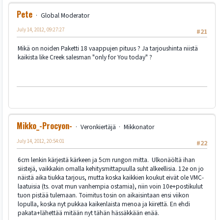
Pete
Global Moderator
July 14, 2012, 09:27:27
#21
Mikä on noiden Paketti 18 vaappujen pituus ? Ja tarjoushinta niistä
kaikista like Creek salesman "only for You today" ?
Mikko_-Procyon-
Veronkiertäjä
Mikkonator
July 14, 2012, 20:54:01
#22
6cm lenkin kärjestä kärkeen ja 5cm rungon mitta. Ulkonäöltä ihan
siistejä, vaikkakin omalla kehitysmittapuulla suht alkeellisia. 12e on jo
näistä aika tiukka tarjous, mutta koska kaikkien koukut eivät ole VMC-
laatuisia (ts. ovat mun vanhempia ostamia), niin voin 10e+postikulut
tuon pistää tulemaan. Toimitus tosin on aikaisintaan ensi viikon
lopulla, koska nyt pukkaa kaikenlaista menoa ja kiirettä. En ehdi
pakata+lähettää mitään nyt tähän hässäkkään enää.