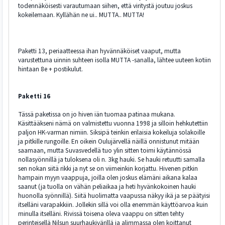
todennäköisesti varautumaan siihen, että viritystä joutuu joskus
kokeilemaan. Kyllähän ne ui.. MUTTA.. MUTTA!
Paketti 13, periaatteessa ihan hyvännäköiset vaaput, mutta
varustettuna uinnin suhteen isolla MUTTA -sanalla, lähtee uuteen kotiin
hintaan 8e + postikulut.
Paketti 16
Tässä paketissa on jo hiven iän tuomaa patinaa mukana.
Käsittääkseni nämä on valmistettu vuonna 1998 ja silloin hehkutettiin
paljon HK-varman nimiin. Siksipä teinkin erilaisia kokeiluja solakoille
ja pitkille rungoille. En oikein Oulujärvellä näillä onnistunut mitään
saamaan, mutta Suvasvedellä tuo ylin sitten toimi käytännössä
nollasyönnillä ja tuloksena oli n. 3kg hauki. Se hauki retuutti samalla
sen nokan siitä rikki ja nyt se on viimeinkin korjattu. Hivenen pitkin
hampain myyn vaappuja, joilla olen joskus elämäni aikana kalaa
saanut (ja tuolla on vähän peliaikaa ja heti hyvänkokoinen hauki
huonolla syönnillä). Siitä huolimatta vaapussa näkyy ikä ja se päätyisi
itselläni varapakkiin. Jollekin sillä voi olla enemmän käyttöarvoa kuin
minulla itselläni. Rivissä toisena oleva vaappu on sitten tehty
perinteisellä Nilsun suurhaukivärillä ja alimmassa olen koittanut