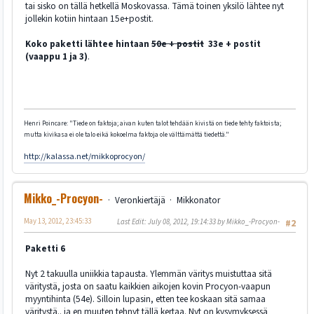
tai sisko on tällä hetkellä Moskovassa. Tämä toinen yksilö lähtee nyt
jollekin kotiin hintaan 15e+postit.
Koko paketti lähtee hintaan
50e + postit
33e + postit
(vaappu 1 ja 3)
.
Henri Poincare: "Tiede on faktoja; aivan kuten talot tehdään kivistä on tiede tehty faktoista;
mutta kivikasa ei ole talo eikä kokoelma faktoja ole välttämättä tiedettä."
http://kalassa.net/mikkoprocyon/
Mikko_-Procyon-
Veronkiertäjä
Mikkonator
May 13, 2012, 23:45:33
Last Edit
: July 08, 2012, 19:14:33 by Mikko_-Procyon-
#2
Paketti 6
Nyt 2 takuulla uniikkia tapausta. Ylemmän väritys muistuttaa sitä
väritystä, josta on saatu kaikkien aikojen kovin Procyon-vaapun
myyntihinta (54e). Silloin lupasin, etten tee koskaan sitä samaa
väritystä.. ja en muuten tehnyt tällä kertaa. Nyt on kysymyksessä