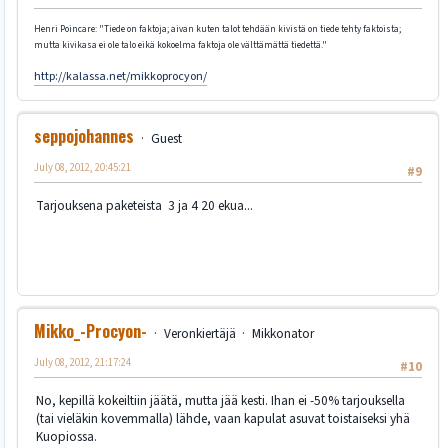
Henri Poincare: "Tiede on faktoja; aivan kuten talot tehdään kivistä on tiede tehty faktoista;
mutta kivikasa ei ole talo eikä kokoelma faktoja ole välttämättä tiedettä."
http://kalassa.net/mikkoprocyon/
seppojohannes
Guest
July 08, 2012, 20:45:21
#9
Tarjouksena paketeista 3 ja 4 20 ekua...
Mikko_-Procyon-
Veronkiertäjä
Mikkonator
July 08, 2012, 21:17:24
#10
No, kepillä kokeiltiin jäätä, mutta jää kesti. Ihan ei -50% tarjouksella
(tai vieläkin kovemmalla) lähde, vaan kapulat asuvat toistaiseksi yhä
Kuopiossa.