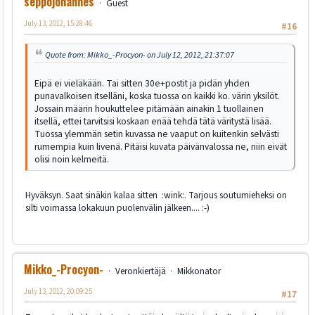
seppojohannes
Guest
July 13, 2012, 15:28:46
#16
Quote from: Mikko_-Procyon- on July 12, 2012, 21:37:07
Eipä ei vieläkään. Tai sitten 30e+postit ja pidän yhden
punavalkoisen itselläni, koska tuossa on kaikki ko. värin yksilöt.
Jossain määrin houkuttelee pitämään ainakin 1 tuollainen
itsellä, ettei tarvitsisi koskaan enää tehdä tätä väritystä lisää.
Tuossa ylemmän setin kuvassa ne vaaput on kuitenkin selvästi
rumempia kuin livenä. Pitäisi kuvata päivänvalossa ne, niin eivät
olisi noin kelmeitä.
Hyväksyn. Saat sinäkin kalaa sitten :wink:. Tarjous soutumieheksi on
silti voimassa lokakuun puolenvälin jälkeen.... :-)
Mikko_-Procyon-
Veronkiertäjä
Mikkonator
July 13, 2012, 20:09:25
#17