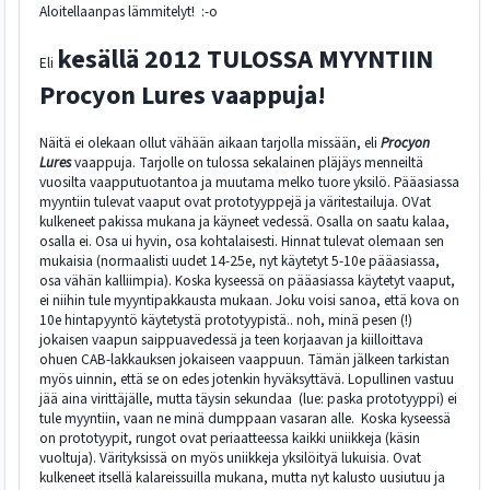
Aloitellaanpas lämmitelyt! :-o
kesällä 2012 TULOSSA MYYNTIIN
Eli
Procyon Lures vaappuja!
Näitä ei olekaan ollut vähään aikaan tarjolla missään, eli
Procyon
Lures
vaappuja. Tarjolle on tulossa sekalainen pläjäys menneiltä
vuosilta vaapputuotantoa ja muutama melko tuore yksilö. Pääasiassa
myyntiin tulevat vaaput ovat prototyyppejä ja väritestailuja. OVat
kulkeneet pakissa mukana ja käyneet vedessä. Osalla on saatu kalaa,
osalla ei. Osa ui hyvin, osa kohtalaisesti. Hinnat tulevat olemaan sen
mukaisia (normaalisti uudet 14-25e, nyt käytetyt 5-10e pääasiassa,
osa vähän kalliimpia). Koska kyseessä on pääasiassa käytetyt vaaput,
ei niihin tule myyntipakkausta mukaan. Joku voisi sanoa, että kova on
10e hintapyyntö käytetystä prototyypistä.. noh, minä pesen (!)
jokaisen vaapun saippuavedessä ja teen korjaavan ja kiilloittava
ohuen CAB-lakkauksen jokaiseen vaappuun. Tämän jälkeen tarkistan
myös uinnin, että se on edes jotenkin hyväksyttävä. Lopullinen vastuu
jää aina virittäjälle, mutta täysin sekundaa (lue: paska prototyyppi) ei
tule myyntiin, vaan ne minä dumppaan vasaran alle. Koska kyseessä
on prototyypit, rungot ovat periaatteessa kaikki uniikkeja (käsin
vuoltuja). Värityksissä on myös uniikkeja yksilöityä lukuisia. Ovat
kulkeneet itsellä kalareissuilla mukana, mutta nyt kalusto uusiutuu ja