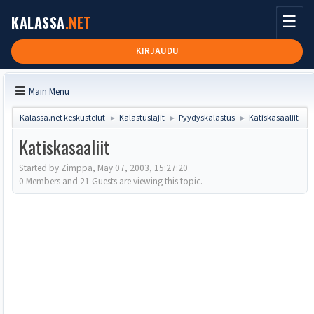
☰
KALASSA
.NET
KIRJAUDU
Main Menu
Kalassa.net keskustelut
Kalastuslajit
Pyydyskalastus
Katiskasaaliit
►
►
►
Katiskasaaliit
Started by Zimppa, May 07, 2003, 15:27:20
0 Members and 21 Guests are viewing this topic.