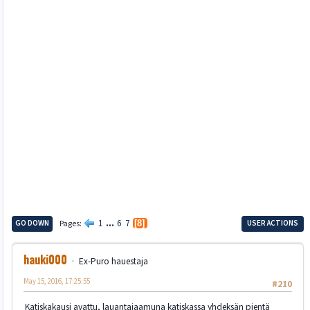
1
...
6
7
GO DOWN
Pages
8
USER ACTIONS
hauki000
Ex-Puro hauestaja
May 15, 2016, 17:25:55
#210
Katiskakausi avattu, lauantaiaamuna katiskassa yhdeksän pientä