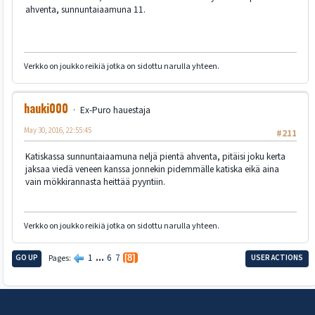
ahventa, sunnuntaiaamuna 11.
Verkko on joukko reikiä jotka on sidottu narulla yhteen.
hauki000
Ex-Puro hauestaja
May 30, 2016, 22:55:45
#211
Katiskassa sunnuntaiaamuna neljä pientä ahventa, pitäisi joku kerta
jaksaa viedä veneen kanssa jonnekin pidemmälle katiska eikä aina
vain mökkirannasta heittää pyyntiin.
Verkko on joukko reikiä jotka on sidottu narulla yhteen.
1
...
6
7
GO UP
Pages
8
USER ACTIONS