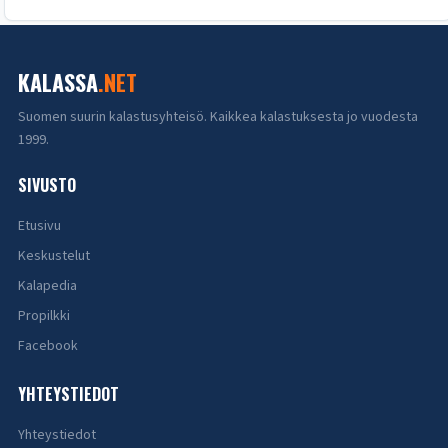
KALASSA
.NET
Suomen suurin kalastusyhteisö. Kaikkea kalastuksesta jo vuodesta
1999.
SIVUSTO
Etusivu
Keskustelut
Kalapedia
Propilkki
Facebook
YHTEYSTIEDOT
Yhteystiedot