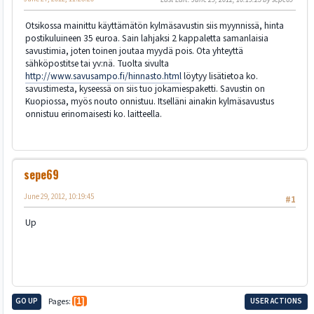
Otsikossa mainittu käyttämätön kylmäsavustin siis myynnissä, hinta
postikuluineen 35 euroa. Sain lahjaksi 2 kappaletta samanlaisia
savustimia, joten toinen joutaa myydä pois. Ota yhteyttä
sähköpostitse tai yv:nä. Tuolta sivulta
http://www.savusampo.fi/hinnasto.html
löytyy lisätietoa ko.
savustimesta, kyseessä on siis tuo jokamiespaketti. Savustin on
Kuopiossa, myös nouto onnistuu. Itselläni ainakin kylmäsavustus
onnistuu erinomaisesti ko. laitteella.
sepe69
June 29, 2012, 10:19:45
#1
Up
GO UP
Pages
1
USER ACTIONS