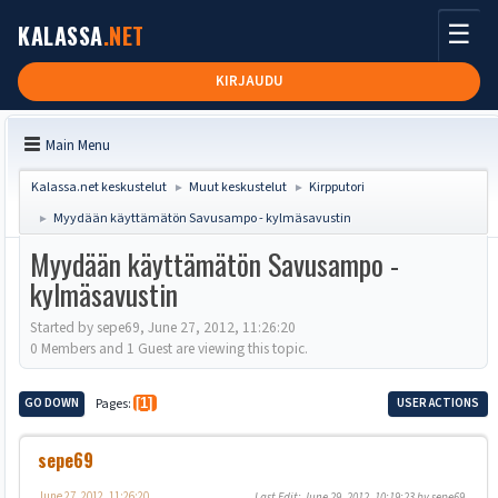
☰
KALASSA
.NET
KIRJAUDU
Main Menu
Kalassa.net keskustelut
Muut keskustelut
Kirpputori
►
►
Myydään käyttämätön Savusampo - kylmäsavustin
►
Myydään käyttämätön Savusampo -
kylmäsavustin
Started by sepe69, June 27, 2012, 11:26:20
0 Members and 1 Guest are viewing this topic.
GO DOWN
Pages
1
USER ACTIONS
sepe69
June 27, 2012, 11:26:20
Last Edit
: June 29, 2012, 10:19:23 by sepe69