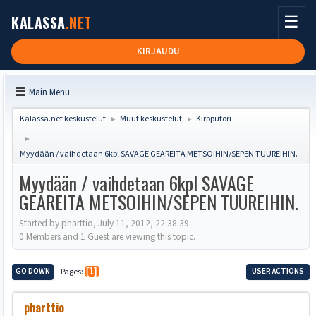
☰
KALASSA
.NET
KIRJAUDU
Main Menu
Kalassa.net keskustelut
Muut keskustelut
Kirpputori
►
►
►
Myydään / vaihdetaan 6kpl SAVAGE GEAREITA METSOIHIN/SEPEN TUUREIHIN.
Myydään / vaihdetaan 6kpl SAVAGE
GEAREITA METSOIHIN/SEPEN TUUREIHIN.
Started by pharttio, July 11, 2012, 22:38:39
0 Members and 1 Guest are viewing this topic.
GO DOWN
Pages
1
USER ACTIONS
pharttio