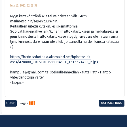
July 11, 2012, 22:38:39
Myyn kertakönttänä 45e tai vaihdetaan väh.14cm
merimetsoihin/sepen tuureihin.
Kertaalleen uitettu kutakin, eli iskemättömiä.
Sopivat hauen/ahvenen(/kuhan) heittokalastukseen ja meikäläisellä ei
juuri kiinnostusta heittokalastukseeen löydy, eivät siis ole mitään susia
tjms. kiinnostusta ei vaan ole allekirjoittaneella näiden kanssa kalastaa
:-)
https://fbcdn-sphotos-a.akamaihd.net/hphotos-ak-
ash4/428800_10151013588384691_1616524733_n.jpg
hampula@gmail.com tai sosiaalisenmedian kautta Patrik Harttio
yhteydenottoja varten.
- kippis -
GO UP
Pages
1
USER ACTIONS