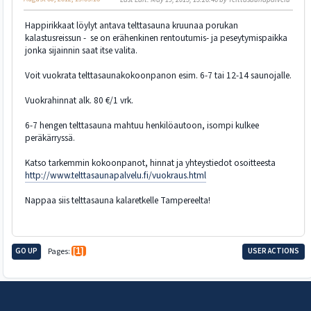
Happirikkaat löylyt antava telttasauna kruunaa porukan
kalastusreissun - se on erähenkinen rentoutumis- ja peseytymispaikka
jonka sijainnin saat itse valita.
Voit vuokrata telttasaunakokoonpanon esim. 6-7 tai 12-14 saunojalle.
Vuokrahinnat alk. 80 €/1 vrk.
6-7 hengen telttasauna mahtuu henkilöautoon, isompi kulkee
peräkärryssä.
Katso tarkemmin kokoonpanot, hinnat ja yhteystiedot osoitteesta
http://www.telttasaunapalvelu.fi/vuokraus.html
Nappaa siis telttasauna kalaretkelle Tampereelta!
GO UP
Pages
1
USER ACTIONS