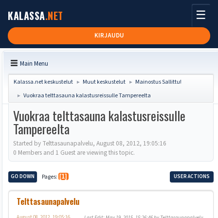
☰
KALASSA
.NET
KIRJAUDU
Main Menu
Kalassa.net keskustelut
Muut keskustelut
Mainostus Sallittu!
►
►
Vuokraa telttasauna kalastusreissulle Tampereelta
►
Vuokraa telttasauna kalastusreissulle
Tampereelta
Started by Telttasaunapalvelu, August 08, 2012, 19:05:16
0 Members and 1 Guest are viewing this topic.
GO DOWN
Pages
1
USER ACTIONS
Telttasaunapalvelu
August 08, 2012, 19:05:16
Last Edit
: May 19, 2015, 15:26:46 by Telttasaunapalvelu