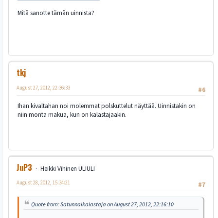
Mitä sanotte tämän uinnista?
tkj
August 27, 2012, 22:36:33
#6
Ihan kivaltahan noi molemmat polskuttelut näyttää. Uinnistakin on
niin monta makua, kun on kalastajaakin.
JuP3
Heikki Vihinen ULIULI
August 28, 2012, 15:34:21
#7
Quote from: Satunnaikalastaja on August 27, 2012, 22:16:10