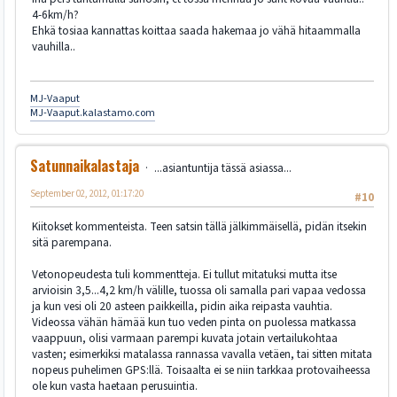
4-6km/h?
Ehkä tosiaa kannattas koittaa saada hakemaa jo vähä hitaammalla
vauhilla..
MJ-Vaaput
MJ-Vaaput.kalastamo.com
Satunnaikalastaja
...asiantuntija tässä asiassa...
September 02, 2012, 01:17:20
#10
Kiitokset kommenteista. Teen satsin tällä jälkimmäisellä, pidän itsekin
sitä parempana.
Vetonopeudesta tuli kommentteja. Ei tullut mitatuksi mutta itse
arvioisin 3,5...4,2 km/h välille, tuossa oli samalla pari vapaa vedossa
ja kun vesi oli 20 asteen paikkeilla, pidin aika reipasta vauhtia.
Videossa vähän hämää kun tuo veden pinta on puolessa matkassa
vaappuun, olisi varmaan parempi kuvata jotain vertailukohtaa
vasten; esimerkiksi matalassa rannassa vavalla vetäen, tai sitten mitata
nopeus puhelimen GPS:llä. Toisaalta ei se niin tarkkaa protovaiheessa
ole kun vasta haetaan perusuintia.