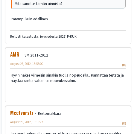
Mitä sanotte tämän uinnista?
Parempi kuin edellinen
Reilusti kalastusta, jo vuodesta 1927. P-KUK
AMR
SM 2011-2012
August 28, 2012, 15:56:00
#8
Hyvin hakee viimeisin ainakin tuolla nopeudella.. Kannattaa testata ja
näyttää uintia vähän eri nopeuksissakin.
Meetvursti
Kestomakkara
August 28, 2012, 19:19:22
#9
Iha pers'tuntumalla sanosin, et tossa mennää jo suht kovaa vauhtia..