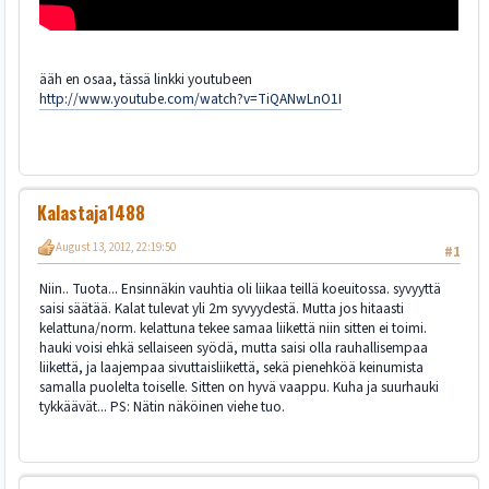
ääh en osaa, tässä linkki youtubeen
http://www.youtube.com/watch?v=TiQANwLnO1I
Kalastaja1488
August 13, 2012, 22:19:50
#1
Niin.. Tuota... Ensinnäkin vauhtia oli liikaa teillä koeuitossa. syvyyttä
saisi säätää. Kalat tulevat yli 2m syvyydestä. Mutta jos hitaasti
kelattuna/norm. kelattuna tekee samaa liikettä niin sitten ei toimi.
hauki voisi ehkä sellaiseen syödä, mutta saisi olla rauhallisempaa
liikettä, ja laajempaa sivuttaisliikettä, sekä pienehköä keinumista
samalla puolelta toiselle. Sitten on hyvä vaappu. Kuha ja suurhauki
tykkäävät... PS: Nätin näköinen viehe tuo.