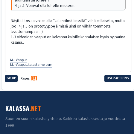
suuntaan tai toiseen.
4. ja 5. Voisivat olla lohelle mieleen.
Näyttää tosiaa veden alla "kalansilmä-linssillä" vähä erillaiselta, mutta
joo, 4 ja 5 on prototyyppejä missä uinti on vähän tommosta
levottomampaa :-)
1-3 videoiden vaaput on kelvannu kaloille kohtalaisen hyvin ny parina
kesänä..
MJ-Vaaput
MJ-Vaaput.kalastamo.com
GO UP
Pages
1
USER ACTIONS
KALASSA
.NET
Suomen suurin kalastusyhteisö. Kaikkea kalastuksesta jo vuodesta
1999.