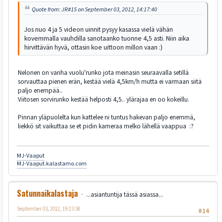
Quote from: JR#15 on September 03, 2012, 14:17:40
Jos nuo 4 ja 5 videon uinnit pysyy kasassa vielä vähän
kovemmalla vauhdilla sanotaanko tuonne 4,5 asti. Niin aika
hirvittävän hyvä, ottasin koe uittoon millon vaan :)
Nelonen on vanha vuolu'runko jota meinasin seuraavalla setillä
sorvauttaa pienen erän, kestää vielä 4,5km/h mutta ei varmaan siitä
paljo enempää..
Viitosen sorvirunko kestää helposti 4,5.. ylärajaa en oo kokeillu.
Pinnan yläpuolelta kun kattelee ni tuntus hakevan paljo enemmä,
liekkö sit vaikuttaa se et pidin kameraa melko lähellä vaappua :?
MJ-Vaaput
MJ-Vaaput.kalastamo.com
Satunnaikalastaja
...asiantuntija tässä asiassa...
September 03, 2012, 19:23:58
#14