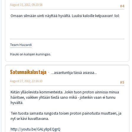
August 15, 2012, 09:20:54
#4
Omaan silmään uinti näyttää hyvältä. Luulisi kaloille kelpaavan! :lol:
Team Hazardi
Hauki on kalojen kuningas.
Satunnaikalastaja
...asiantuntija tässä asiassa...
August 27, 2012, 22:16:10
#5
Kiitän ylläolevista kommenteista. Jokin tuon proton uinnissa minua
häiritsee, vaikken yhtään tiedä sano mikä - jotenkin vaan ei tunnu
hyvältä.
Tein tuosta samasta rungosta toisen proton painotusta muuttaen, ja
nyt se kävi kuvattavana.
http://youtu.be/GALy8pEQgrQ