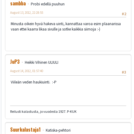
sambba
Probi edellä puuhun
August 13, 2012, 22:28:55
#2
Minusta oikein hyvä hakeva uinti, kannattaa varoa esim plaanarissa
vaan ettei kaarra likaa sivulle ja sotke kaikkia siimoja :-)
JuP3
Heikki Vihinen ULIULI
August 14, 2012, 01:57:40
#3
Viileän veden haukiuinti. :-P
Reilusti kalastusta, jo vuodesta 1927. P-KUK
Suurkalastaja1
Katiska-pehtori