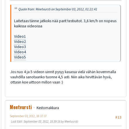
Quote from: Meetvursti on September 03, 2012, 01:21:41
Laitetaas tänne jatkoks nää parit testiuitot. 3,6 km/h on nopeus
kaikissa videoissa
Video1
Video2
Video3
Video4
Video5
Jos nuo 4 ja 5 videon uinnit pysyy kasassa vielä vähän kovemmalla
vauhdilla sanotaanko tuonne 4,5 asti. Niin aika hirvittävän hyvä,
ottasin koe uittoon millon vaan :)
Meetvursti
Kestomakkara
September 03, 2012, 18:37:37
#13
Last Edit
: September 03, 2012, 18:39:16 by Meetvursti