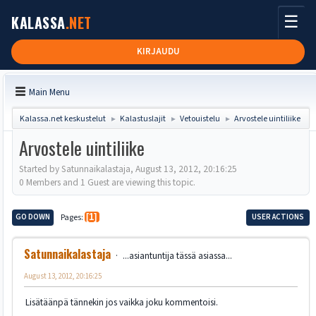
☰
KALASSA
.NET
KIRJAUDU
Main Menu
Kalassa.net keskustelut
Kalastuslajit
Vetouistelu
Arvostele uintiliike
►
►
►
Arvostele uintiliike
Started by Satunnaikalastaja, August 13, 2012, 20:16:25
0 Members and 1 Guest are viewing this topic.
GO DOWN
Pages
1
USER ACTIONS
Satunnaikalastaja
...asiantuntija tässä asiassa...
August 13, 2012, 20:16:25
Lisätäänpä tännekin jos vaikka joku kommentoisi.