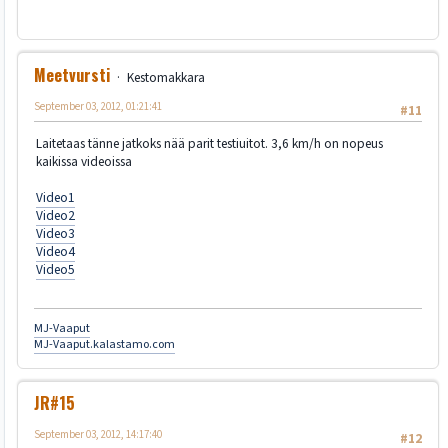
Meetvursti
Kestomakkara
September 03, 2012, 01:21:41
#11
Laitetaas tänne jatkoks nää parit testiuitot. 3,6 km/h on nopeus
kaikissa videoissa
Video1
Video2
Video3
Video4
Video5
MJ-Vaaput
MJ-Vaaput.kalastamo.com
JR#15
September 03, 2012, 14:17:40
#12