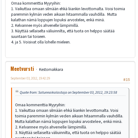
Omaa kommenttia Myyryihin:
1. Vaikuttaa omaan silmään ehkä liiankin levottomalta. Voisi toimia
paremmin kylmän veden aikaan hitaammalla vauhdilla. Mutta
kalathan nämä loppujen lopuksi arvostelee, enkä minä.
2. Kelvannee myös ahvenelle lämpimillä.
3. Näyttää sellaiselta väliuinnilta, että tuota on helppo säätää
suuntaan tai toiseen.
4. ja 5. Voisivat olla lohelle mieleen.
Meetvursti
Kestomakkara
September 03, 2012, 19:42:29
#15
Quote from: Satunnaikalastaja on September 03, 2012, 19:23:58
Omaa kommenttia Myyryihin:
1. Vaikuttaa omaan silmään ehkä liiankin levottomalta. Voisi
toimia paremmin kylmän veden aikaan hitaammalla vauhdilla.
Mutta kalathan nämä loppujen lopuksi arvostelee, enkä minä.
2. Kelvannee myös ahvenelle lämpimillä.
3. Näyttää sellaiselta väliuinnilta, että tuota on helppo säätää