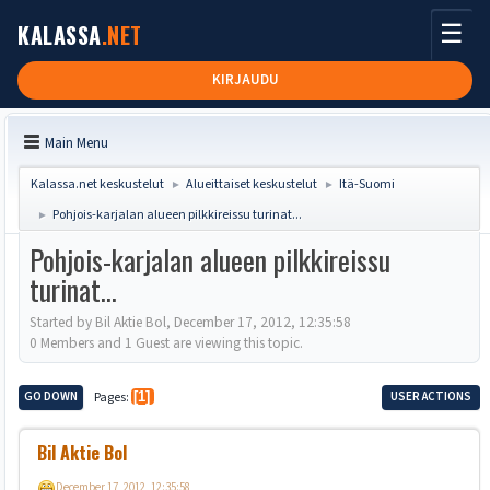
☰
KALASSA
.NET
KIRJAUDU
Main Menu
Kalassa.net keskustelut
Alueittaiset keskustelut
Itä-Suomi
►
►
Pohjois-karjalan alueen pilkkireissu turinat...
►
Pohjois-karjalan alueen pilkkireissu
turinat...
Started by Bil Aktie Bol, December 17, 2012, 12:35:58
0 Members and 1 Guest are viewing this topic.
GO DOWN
Pages
1
USER ACTIONS
Bil Aktie Bol
December 17, 2012, 12:35:58