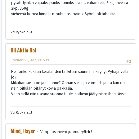
pysähdyinkin vajaaksi pariksi tunniksi, saalis vähän reilu 3 kg ahventa
2kpl 350g
vieheenä hopea kimalle mouhu tasapaino. Syönti oli ärhäkkä
Voi Ryökäle...!
Bil Aktie Bol
December 22, 2012, 19:05:19
#2
Hei, onko kukaan kesälahden tai kiteen suunnalla käynyt Pyhäjärvellä
jo?
Mikähän siellä on jää tilanne? Onhan siellä jo varmasti jäätä kun on
näin pitkään pitänyt kovia pakkasia.
Vaan siellä niin useana vuonna tuulet sotkenu jäätymisen ihan täysin.
Voi Ryökäle...!
Mind_Flayer
Vappilosuhvero juomutryffeli !