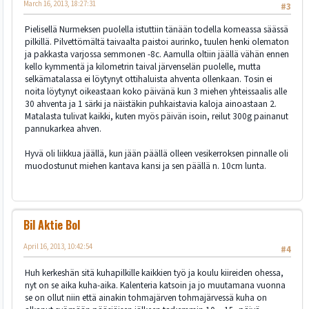
March 16, 2013, 18:27:31
#3
Pielisellä Nurmeksen puolella istuttiin tänään todella komeassa säässä
pilkillä. Pilvettömältä taivaalta paistoi aurinko, tuulen henki olematon
ja pakkasta varjossa semmonen -8c. Aamulla oltiin jäällä vähän ennen
kello kymmentä ja kilometrin taival järvenselän puolelle, mutta
selkämatalassa ei löytynyt ottihaluista ahventa ollenkaan. Tosin ei
noita löytynyt oikeastaan koko päivänä kun 3 miehen yhteissaalis alle
30 ahventa ja 1 särki ja näistäkin puhkaistavia kaloja ainoastaan 2.
Matalasta tulivat kaikki, kuten myös päivän isoin, reilut 300g painanut
pannukarkea ahven.
Hyvä oli liikkua jäällä, kun jään päällä olleen vesikerroksen pinnalle oli
muodostunut miehen kantava kansi ja sen päällä n. 10cm lunta.
Bil Aktie Bol
April 16, 2013, 10:42:54
#4
Huh kerkeshän sitä kuhapilkille kaikkien työ ja koulu kiireiden ohessa,
nyt on se aika kuha-aika. Kalenteria katsoin ja jo muutamana vuonna
se on ollut niin että ainakin tohmajärven tohmajärvessä kuha on