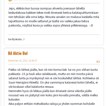
Jeps, elikkäs kun tuossa isompaa ahventa joensuun läheltä
keskustelussa kakkien tekee mieli ilmeisesti kertoa kalatapahtumistaan
niin tehdään sille oma ketju. Minusta ainakin on mukava lueskella mitä
tapahtumia on muille sattunut ja täällä voi vaikka jakaa tietoa
paikoista, näyttää kuvia ja vaikka sopia yhteisiä pilkkireissuja. :-D
Voi Ryökäle...!
Bil Aktie Bol
December 18, 2012, 14:44:47
#1
Pakko oli lähteä jäälle, kun oli niin komia keli. tai no joo olihan tuota
pakkasta -15 ja tuuli aika railakkaasti, mutta on niin monta päivä
satanut lunta ja myrskynnyt niin ei ole houkutellut lähteä. Kohteena oli
Suuri Heinäjärvi Kiteellä. On yksi varmimpia kalavesiä kotini lähellä, ei
ole koskaan ollut kalatonta reissua.
Hemmetin hyvä oli liikkua jäällä kun ilmeisest viime viikolla jäälle
noussut vesi on jäätynyt niin koko järvi kovalla pinnalla, välillä melko
liukaskin.
Aika paljon erittäin mehukkaita railoja ja yhden isomman kohdalle