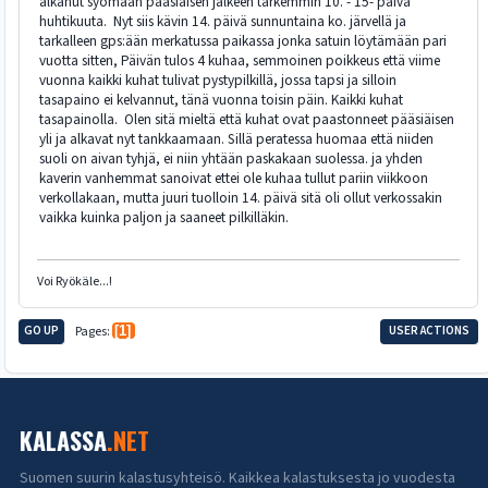
alkanut syömään pääsiäisen jälkeen tarkemmin 10. - 15- päivä
huhtikuuta. Nyt siis kävin 14. päivä sunnuntaina ko. järvellä ja
tarkalleen gps:ään merkatussa paikassa jonka satuin löytämään pari
vuotta sitten, Päivän tulos 4 kuhaa, semmoinen poikkeus että viime
vuonna kaikki kuhat tulivat pystypilkillä, jossa tapsi ja silloin
tasapaino ei kelvannut, tänä vuonna toisin päin. Kaikki kuhat
tasapainolla. Olen sitä mieltä että kuhat ovat paastonneet pääsiäisen
yli ja alkavat nyt tankkaamaan. Sillä peratessa huomaa että niiden
suoli on aivan tyhjä, ei niin yhtään paskakaan suolessa. ja yhden
kaverin vanhemmat sanoivat ettei ole kuhaa tullut pariin viikkoon
verkollakaan, mutta juuri tuolloin 14. päivä sitä oli ollut verkossakin
vaikka kuinka paljon ja saaneet pilkilläkin.
Voi Ryökäle...!
GO UP
Pages
1
USER ACTIONS
KALASSA
.NET
Suomen suurin kalastusyhteisö. Kaikkea kalastuksesta jo vuodesta