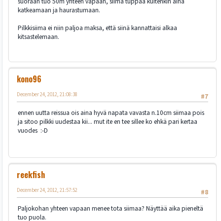
suoraan tuo 50m yhteen vapaan, siima tuppaa kuitenkin aina
katkeamaan ja haurastumaan.
Pilkkisiima ei niin paljoa maksa, että siinä kannattaisi alkaa
kitsastelemaan.
kono96
December 24, 2012, 21:08:38
#7
ennen uutta reissua ois aina hyvä napata vavasta n.10cm siimaa pois
ja sitoo pilkki uudestaa kii... mut ite en tee sillee ko ehkä pari kertaa
vuodes :-D
reekfish
December 24, 2012, 21:57:52
#8
Paljokohan yhteen vapaan menee tota siimaa? Näyttää aika pieneltä
tuo puola.