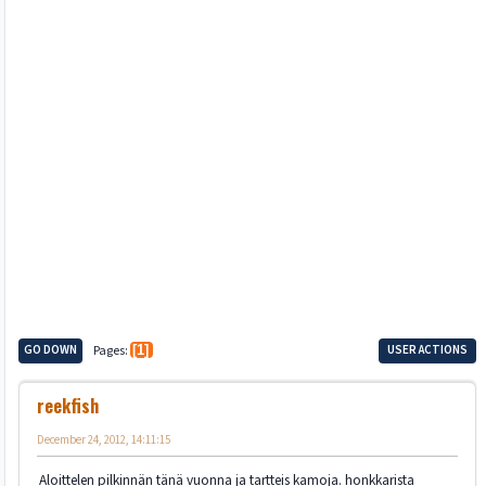
GO DOWN
Pages
1
USER ACTIONS
reekfish
December 24, 2012, 14:11:15
Aloittelen pilkinnän tänä vuonna ja tartteis kamoja. honkkarista