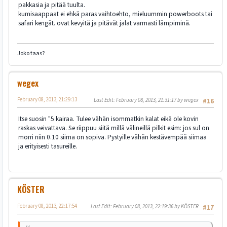
pakkasia ja pitää tuulta.
kumisaappaat ei ehkä paras vaihtoehto, mieluummin powerboots tai
safari kengät. ovat kevyitä ja pitävät jalat varmasti lämpiminä.
Joko taas?
wegex
February 08, 2013, 21:29:13
Last Edit
: February 08, 2013, 21:31:17 by wegex
#16
Itse suosin "5 kairaa. Tulee vähän isommatkin kalat eikä ole kovin
raskas veivattava. Se riippuu siitä millä välineillä pilkit esim: jos sul on
morri niin 0.10 siima on sopiva. Pystyille vähän kestävempää siimaa
ja erityisesti tasureille.
KÖSTER
February 08, 2013, 22:17:54
Last Edit
: February 08, 2013, 22:19:36 by KÖSTER
#17