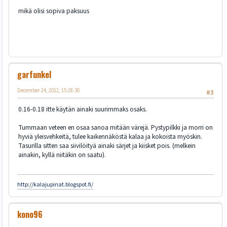
mikä olisi sopiva paksuus
garfunkel
December 24, 2012, 15:28:30
#3
0.16-0.18 itte käytän ainaki suurimmaks osaks.
Tummaan veteen en osaa sanoa mitään värejä. Pystypilkki ja morri on
hyviä yleisvehkeitä, tulee kaikennäköstä kalaa ja kokoista myöskin.
Tasurilla sitten saa siivilöityä ainaki särjet ja kiisket pois. (melkein
ainakin, kyllä niitäkin on saatu).
http://kalajupinat.blogspot.fi/
kono96