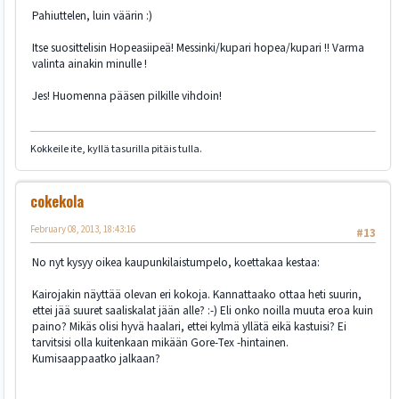
Pahiuttelen, luin väärin :)
Itse suosittelisin Hopeasiipeä! Messinki/kupari hopea/kupari !! Varma
valinta ainakin minulle !
Jes! Huomenna pääsen pilkille vihdoin!
Kokkeile ite, kyllä tasurilla pitäis tulla.
cokekola
February 08, 2013, 18:43:16
#13
No nyt kysyy oikea kaupunkilaistumpelo, koettakaa kestaa:
Kairojakin näyttää olevan eri kokoja. Kannattaako ottaa heti suurin,
ettei jää suuret saaliskalat jään alle? :-) Eli onko noilla muuta eroa kuin
paino? Mikäs olisi hyvä haalari, ettei kylmä yllätä eikä kastuisi? Ei
tarvitsisi olla kuitenkaan mikään Gore-Tex -hintainen.
Kumisaappaatko jalkaan?