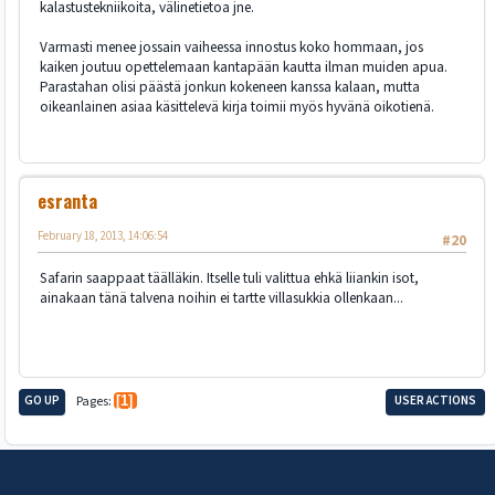
kalastustekniikoita, välinetietoa jne.
Varmasti menee jossain vaiheessa innostus koko hommaan, jos
kaiken joutuu opettelemaan kantapään kautta ilman muiden apua.
Parastahan olisi päästä jonkun kokeneen kanssa kalaan, mutta
oikeanlainen asiaa käsittelevä kirja toimii myös hyvänä oikotienä.
esranta
February 18, 2013, 14:06:54
#20
Safarin saappaat täälläkin. Itselle tuli valittua ehkä liiankin isot,
ainakaan tänä talvena noihin ei tartte villasukkia ollenkaan...
GO UP
Pages
1
USER ACTIONS