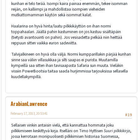
kunhan ei telo terää. Isompi kaira painaa enemmän, tekee isomman
reijän, on kalliimpi ja mahdollistaa isompien vieheiden
mutkattomamman käytön sekä isommat kalat.
Haalarina on hyvä hinta/laatu pilkkikäyttön on ihan normi
toppahaalari. Jäällä pahin kastuminen on jos kastuu sisältäpäin
(tietysti avantouinti on pahin). Jos vesisadetta pelkää niin heittää
reppuun sitten vaikka euron sadeviitta.
Talvijalkineen on hyvä olla väljä. Normi kumpparillakin pärjää kunhan
sinne saa väliin villasukkaa ja silti saapas ei purista. Muutamilla
kympeillä saa sitten ihan tavisaapasta Safaria sun muuta. Vieläkin
vissiin PowerBootsia taitaa saada hurjimmissa tarjouksissa sellasella
kuudellakympillä.
ArabianLawrence
February 17, 2013, 20:53:41
#19
Sellaisen vinkin antaisin vielä, että kannattaa hommata joku
pilkkimiseen keskittyvä kirja. Itselläni on Timo Hyttisen
Suuri pilkkikirja
,
jossa kerrotaan monipuolisesti pilkkimisen historiaa Suomessa,