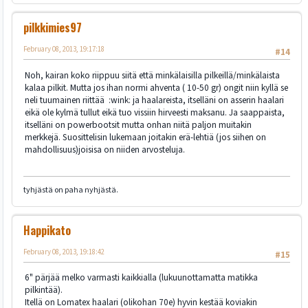
pilkkimies97
February 08, 2013, 19:17:18
#14
Noh, kairan koko riippuu siitä että minkälaisilla pilkeillä/minkälaista
kalaa pilkit. Mutta jos ihan normi ahventa ( 10-50 gr) ongit niin kyllä se
neli tuumainen riittää :wink: ja haalareista, itselläni on asserin haalari
eikä ole kylmä tullut eikä tuo vissiin hirveesti maksanu. Ja saappaista,
itselläni on powerbootsit mutta onhan niitä paljon muitakin
merkkejä. Suosittelisin lukemaan joitakin erä-lehtiä (jos siihen on
mahdollisuus)joisisa on niiden arvosteluja.
tyhjästä on paha nyhjästä.
Happikato
February 08, 2013, 19:18:42
#15
6" pärjää melko varmasti kaikkialla (lukuunottamatta matikka
pilkintää).
Itellä on Lomatex haalari (olikohan 70e) hyvin kestää koviakin