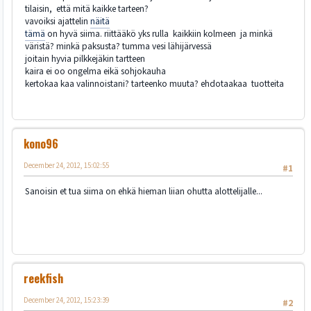
tilaisin, että mitä kaikke tarteen?
vavoiksi ajattelin
näitä
tämä
on hyvä siima. riittääkö yks rulla kaikkiin kolmeen ja minkä
väristä? minkä paksusta? tumma vesi lähijärvessä
joitain hyvia pilkkejäkin tartteen
kaira ei oo ongelma eikä sohjokauha
kertokaa kaa valinnoistani? tarteenko muuta? ehdotaakaa tuotteita
kono96
December 24, 2012, 15:02:55
#1
Sanoisin et tua siima on ehkä hieman liian ohutta alottelijalle...
reekfish
December 24, 2012, 15:23:39
#2