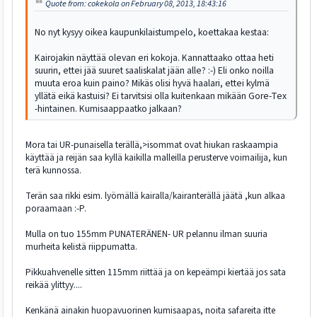
Quote from: cokekola on February 08, 2013, 18:43:16
No nyt kysyy oikea kaupunkilaistumpelo, koettakaa kestaa:
Kairojakin näyttää olevan eri kokoja. Kannattaako ottaa heti
suurin, ettei jää suuret saaliskalat jään alle? :-) Eli onko noilla
muuta eroa kuin paino? Mikäs olisi hyvä haalari, ettei kylmä
yllätä eikä kastuisi? Ei tarvitsisi olla kuitenkaan mikään Gore-Tex
-hintainen. Kumisaappaatko jalkaan?
Mora tai UR-punaisella terällä,>isommat ovat hiukan raskaampia
käyttää ja reijän saa kyllä kaikilla malleilla perusterve voimailija, kun
terä kunnossa.
Terän saa rikki esim. lyömällä kairalla/kairanterällä jäätä ,kun alkaa
poraamaan :-P.
Mulla on tuo 155mm PUNATERÄNEN- UR pelannu ilman suuria
murheita kelistä riippumatta.
Pikkuahvenelle sitten 115mm riittää ja on kepeämpi kiertää jos sata
reikää ylittyy....
Kenkänä ainakin huopavuorinen kumisaapas, noita safareita itte