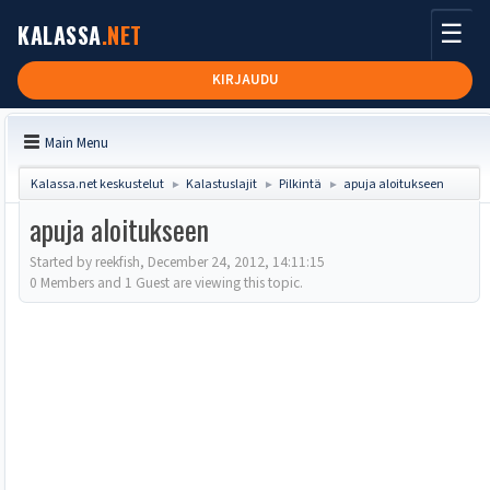
☰
KALASSA
.NET
KIRJAUDU
Main Menu
Kalassa.net keskustelut
Kalastuslajit
Pilkintä
apuja aloitukseen
►
►
►
apuja aloitukseen
Started by reekfish, December 24, 2012, 14:11:15
0 Members and 1 Guest are viewing this topic.