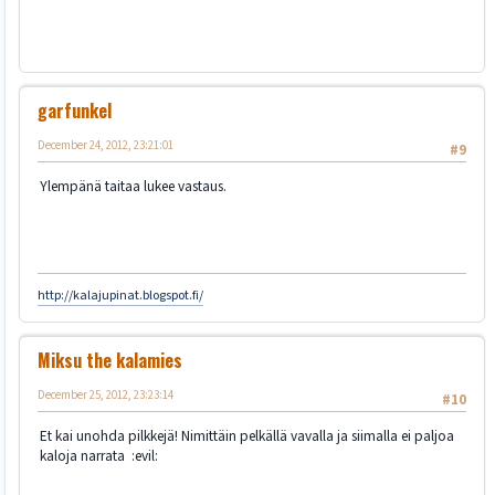
garfunkel
December 24, 2012, 23:21:01
#9
Ylempänä taitaa lukee vastaus.
http://kalajupinat.blogspot.fi/
Miksu the kalamies
December 25, 2012, 23:23:14
#10
Et kai unohda pilkkejä! Nimittäin pelkällä vavalla ja siimalla ei paljoa
kaloja narrata :evil: