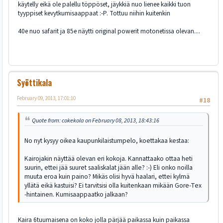
käytelly eikä ole palellu töppöset, jäykkiä nuo lienee kaikki tuon
tyyppiset kevytkumisaappaat :-P. Tottuu niihin kuitenkin
40e nuo safarit ja 85e näytti original powerit motonetissa olevan....
Syöttikala
February 09, 2013, 17:01:10
#18
Quote from: cokekola on February 08, 2013, 18:43:16
No nyt kysyy oikea kaupunkilaistumpelo, koettakaa kestaa:
Kairojakin näyttää olevan eri kokoja. Kannattaako ottaa heti
suurin, ettei jää suuret saaliskalat jään alle? :-) Eli onko noilla
muuta eroa kuin paino? Mikäs olisi hyvä haalari, ettei kylmä
yllätä eikä kastuisi? Ei tarvitsisi olla kuitenkaan mikään Gore-Tex
-hintainen. Kumisaappaatko jalkaan?
Kaira 6tuumaisena on koko jolla pärjää paikassa kuin paikassa