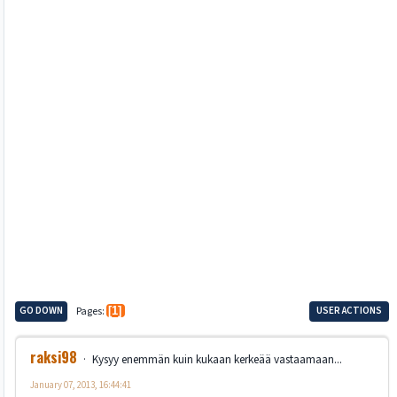
GO DOWN
Pages
1
USER ACTIONS
raksi98
Kysyy enemmän kuin kukaan kerkeää vastaamaan...
January 07, 2013, 16:44:41