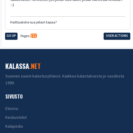
:-)
Haittaakshe sua jollain tapaa?
GO UP
Pages
1
USER ACTIONS
KALASSA
.NET
Suomen suurin kalastusyhteisö. Kaikkea kalastuksesta jo vuodesta
1999.
SIVUSTO
Etusivu
Keskustelut
Kalapedia