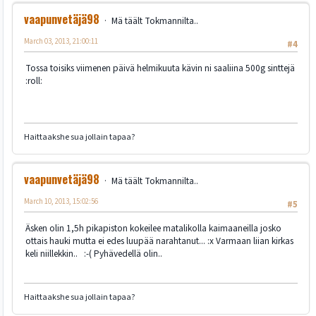
vaapunvetäjä98
Mä täält Tokmannilta..
March 03, 2013, 21:00:11
#4
Tossa toisiks viimenen päivä helmikuuta kävin ni saaliina 500g sinttejä
:roll:
Haittaakshe sua jollain tapaa?
vaapunvetäjä98
Mä täält Tokmannilta..
March 10, 2013, 15:02:56
#5
Äsken olin 1,5h pikapiston kokeilee matalikolla kaimaaneilla josko
ottais hauki mutta ei edes luupää narahtanut... :x Varmaan liian kirkas
keli niillekkin.. :-( Pyhävedellä olin..
Haittaakshe sua jollain tapaa?