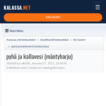
☰
KALASSA
.NET
KIRJAUDU
Main Menu
Kalassa.net keskustelut
Alueittaiset keskustelut
Itä-Suomi
►
►
pyhä ja kallavesi (mäntyharju)
►
pyhä ja kallavesi (mäntyharju)
Started by raksi98, January 07, 2013, 16:44:41
0 Members and 1 Guest are viewing this topic.