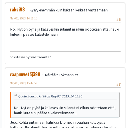
raksi98
Kysyy enemmän kuin kukaan kerkeää vastaamaan...
May 03, 2013, 14:51:16
#6
No.. Nyt on pyhä ja kallavesikin sulanut ni eikun odotetaan että, hauki
kutee ni pääsee kalastelemaan...
onks tässä nyt valittamista?
vaapunvetäjä98
Mä täält Tokmannilta..
May 03, 2013, 15:42:59
#7
Quote from: raksi98 on May 03, 2013, 14:51:16
No.. Nyt on pyhä ja kallavesikin sulanut ni eikun odotetaan että,
hauki kutee ni pääsee kalastelemaan...
Jep.. Kohta siirtämään katiskaa kilometrin päähän kutuojalle
kallavedelle.. ilmottelen jos jottai isoa tullee jossai vaiheessa kevättä...