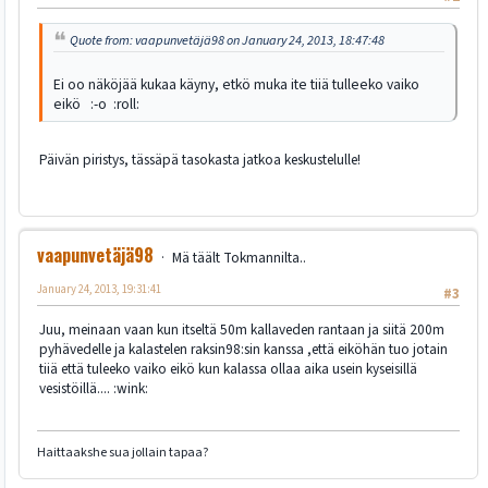
Quote from: vaapunvetäjä98 on January 24, 2013, 18:47:48
Ei oo näköjää kukaa käyny, etkö muka ite tiiä tulleeko vaiko
eikö :-o :roll:
Päivän piristys, tässäpä tasokasta jatkoa keskustelulle!
vaapunvetäjä98
Mä täält Tokmannilta..
January 24, 2013, 19:31:41
#3
Juu, meinaan vaan kun itseltä 50m kallaveden rantaan ja siitä 200m
pyhävedelle ja kalastelen raksin98:sin kanssa ,että eiköhän tuo jotain
tiiä että tuleeko vaiko eikö kun kalassa ollaa aika usein kyseisillä
vesistöillä.... :wink:
Haittaakshe sua jollain tapaa?