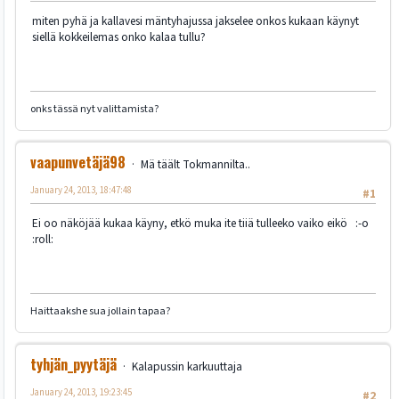
miten pyhä ja kallavesi mäntyhajussa jakselee onkos kukaan käynyt
siellä kokkeilemas onko kalaa tullu?
onks tässä nyt valittamista?
vaapunvetäjä98
Mä täält Tokmannilta..
January 24, 2013, 18:47:48
#1
Ei oo näköjää kukaa käyny, etkö muka ite tiiä tulleeko vaiko eikö :-o
:roll:
Haittaakshe sua jollain tapaa?
tyhjän_pyytäjä
Kalapussin karkuuttaja
January 24, 2013, 19:23:45
#2