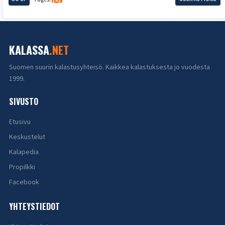
KALASSA
.NET
Suomen suurin kalastusyhteisö. Kaikkea kalastuksesta jo vuodesta
1999.
SIVUSTO
Etusivu
Keskustelut
Kalapedia
Propilkki
Facebook
YHTEYSTIEDOT