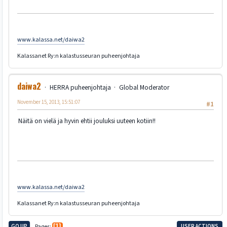
www.kalassa.net/daiwa2
Kalassanet Ry:n kalastusseuran puheenjohtaja
daiwa2
HERRA puheenjohtaja
Global Moderator
November 15, 2013, 15:51:07
#1
Näitä on vielä ja hyvin ehtii jouluksi uuteen kotiin!!
www.kalassa.net/daiwa2
Kalassanet Ry:n kalastusseuran puheenjohtaja
GO UP
Pages
1
USER ACTIONS