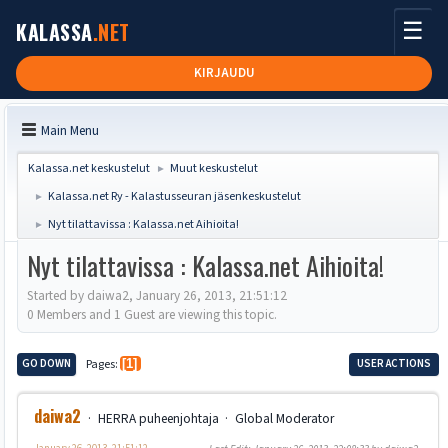
☰
KALASSA
.NET
KIRJAUDU
Main Menu
Kalassa.net keskustelut
Muut keskustelut
►
Kalassa.net Ry - Kalastusseuran jäsenkeskustelut
►
Nyt tilattavissa : Kalassa.net Aihioita!
►
Nyt tilattavissa : Kalassa.net Aihioita!
Started by daiwa2, January 26, 2013, 21:51:12
0 Members and 1 Guest are viewing this topic.
GO DOWN
Pages
1
USER ACTIONS
daiwa2
HERRA puheenjohtaja
Global Moderator