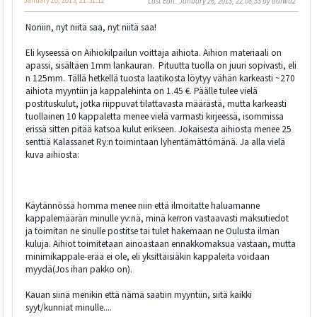
January 26, 2013, 21:51:12
Last Edit
: January 26, 2013, 22:08:33 by daiwa2
Noniin, nyt niitä saa, nyt niitä saa!
Eli kyseessä on Aihiokilpailun voittaja aihiota. Aihion materiaali on
apassi, sisältäen 1mm lankauran. Pituutta tuolla on juuri sopivasti, eli
n 125mm. Tällä hetkellä tuosta laatikosta löytyy vähän karkeasti ~270
aihiota myyntiin ja kappalehinta on 1.45 €. Päälle tulee vielä
postituskulut, jotka riippuvat tilattavasta määrästä, mutta karkeasti
tuollainen 10 kappaletta menee vielä varmasti kirjeessä, isommissa
erissä sitten pitää katsoa kulut erikseen. Jokaisesta aihiosta menee 25
senttiä Kalassanet Ry:n toimintaan lyhentämättömänä. Ja alla vielä
kuva aihiosta:
Käytännössä homma menee niin että ilmoitatte haluamanne
kappalemäärän minulle yv:nä, minä kerron vastaavasti maksutiedot
ja toimitan ne sinulle postitse tai tulet hakemaan ne Oulusta ilman
kuluja. Aihiot toimitetaan ainoastaan ennakkomaksua vastaan, mutta
minimikappale-erää ei ole, eli yksittäisiäkin kappaleita voidaan
myydä(Jos ihan pakko on).
Kauan siinä menikin että nämä saatiin myyntiin, siitä kaikki
syyt/kunniat minulle....