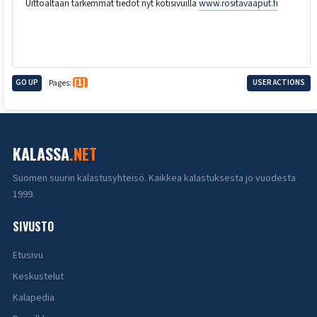
Uittoaltaan tarkemmat tiedot nyt kotisivuilla
www.rositavaaput.fi
GO UP
Pages
1
USER ACTIONS
KALASSA
.NET
Suomen suurin kalastusyhteisö. Kaikkea kalastuksesta jo vuodesta
1999.
SIVUSTO
Etusivu
Keskustelut
Kalapedia