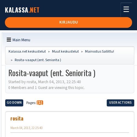
☰
KALASSA
.NET
KIRJAUDU
Main Menu
Kalassa.net keskustelut
Muut keskustelut
Mainostus Sallittu!
►
►
Rosita-vaaput (ent. Seniorita )
►
Rosita-vaaput (ent. Seniorita )
Started by rosita, March 04, 2013, 22:25:40
0 Members and 1 Guest are viewing this topic.
GO DOWN
Pages
1
USER ACTIONS
rosita
March 04, 2013, 22:25:40