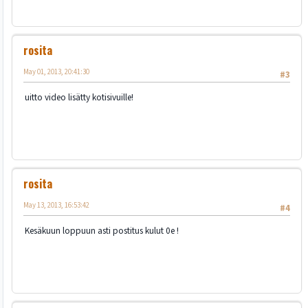
rosita
May 01, 2013, 20:41:30
#3
uitto video lisätty kotisivuille!
rosita
May 13, 2013, 16:53:42
#4
Kesäkuun loppuun asti postitus kulut 0e !