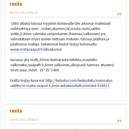
rosita
May 23, 2013, 07:41:15
#5
Uitto altaita tulossa myyntiin kotisivuille lähi aikoina! materiaali
vaihtoehtoja esim : rosteri,alumiini,rst,musta rauta,sähkö
sinkki,0,8mm valmiiksi väripintainen (harmaa/valkoinen) jne..
valmistetaan myös omien mittojen mukaan. tulossa jalallisia ja
jalattomia malleja. tarkemmat tiedot löytyy kotisivuilta
www.rositavaaput.fi
lähiaikoina!
kuvassa yksi malli,30mm kulmarauta kehikko,maalattu
valkoiseksi,sisäpelti 0,8mm valkoinen,ulkopuoli harmaa. etuseinä
5mm lasia. mitat : 35*35*1400.
täältä löytyy kuva nyt :
http://kalastus.com/keskustelu/mainostus-
sallittu/m-rosita-vaaput-52mm-entseniorita#comment-918011
rosita
July 07, 2013, 19:56:10
#6