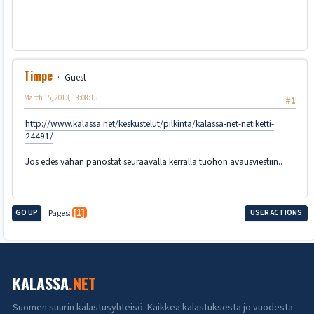
Timpe
Guest
March 15, 2013, 18:08:15
#1
http://www.kalassa.net/keskustelut/pilkinta/kalassa-net-netiketti-
24491/
Jos edes vähän panostat seuraavalla kerralla tuohon avausviestiin..
GO UP
Pages
1
USER ACTIONS
KALASSA
.NET
Suomen suurin kalastusyhteisö. Kaikkea kalastuksesta jo vuodesta