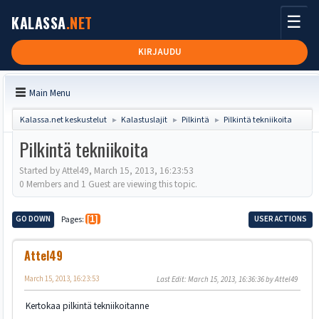
☰
KALASSA
.NET
KIRJAUDU
Main Menu
Kalassa.net keskustelut
Kalastuslajit
Pilkintä
Pilkintä tekniikoita
►
►
►
Pilkintä tekniikoita
Started by Attel49, March 15, 2013, 16:23:53
0 Members and 1 Guest are viewing this topic.
GO DOWN
Pages
1
USER ACTIONS
Attel49
March 15, 2013, 16:23:53
Last Edit
: March 15, 2013, 16:36:36 by Attel49
Kertokaa pilkintä tekniikoitanne