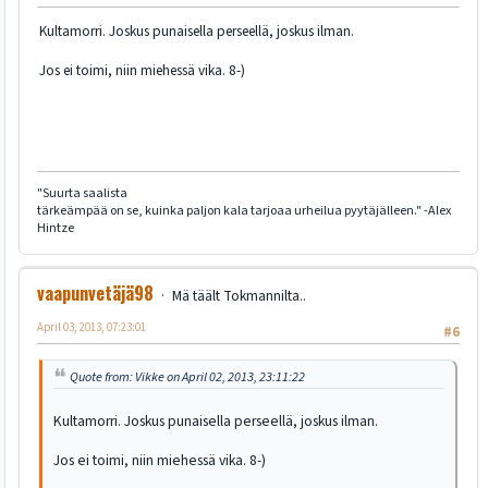
Kultamorri. Joskus punaisella perseellä, joskus ilman.
Jos ei toimi, niin miehessä vika. 8-)
"Suurta saalista
tärkeämpää on se, kuinka paljon kala tarjoaa urheilua pyytäjälleen." -Alex
Hintze
vaapunvetäjä98
Mä täält Tokmannilta..
April 03, 2013, 07:23:01
#6
Quote from: Vikke on April 02, 2013, 23:11:22
Kultamorri. Joskus punaisella perseellä, joskus ilman.
Jos ei toimi, niin miehessä vika. 8-)