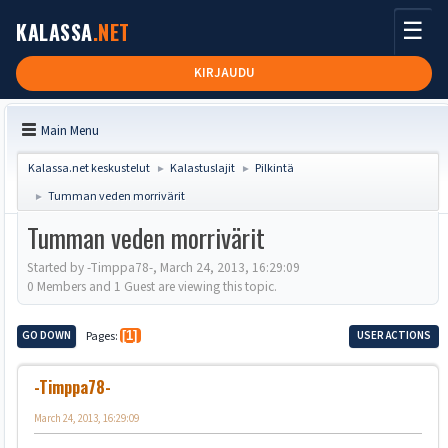
☰
KALASSA
.NET
KIRJAUDU
Main Menu
Kalassa.net keskustelut
Kalastuslajit
Pilkintä
►
►
Tumman veden morrivärit
►
Tumman veden morrivärit
Started by -Timppa78-, March 24, 2013, 16:29:09
0 Members and 1 Guest are viewing this topic.
GO DOWN
Pages
1
USER ACTIONS
-Timppa78-
March 24, 2013, 16:29:09