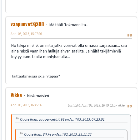
vaapunvetäjä98
Mä täält Tokmannilta..
April 03, 2013, 15:07:26
#8
No tekijä miehet on niitä jotka voisivat olla omassa sarjassaan... saa
aina mistä vaan ihan hulluja ahven saaliita. Ja näitä tekijämiehiä
löytyy esim. täältä mäntyharjulta...
Haittaakshe sua jollain tapaa?
Vikke
Kiiskimaisteri
April 03, 2013, 16:45:06
Last Edit
: April 03, 2013, 16:49:02 by Vikke
#9
Quote from: vaapunvetäjä98 on April 03, 2013, 07:23:01
Quote from: Vikke on April 02, 2013, 23:11:22