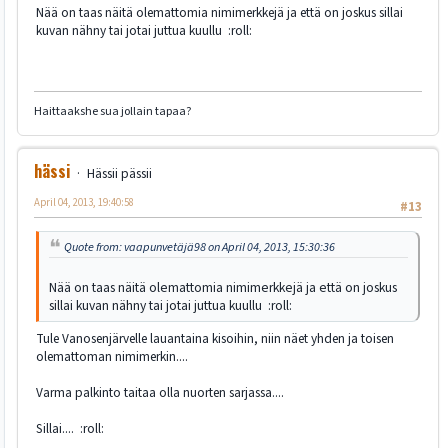
Nää on taas näitä olemattomia nimimerkkejä ja että on joskus sillai
kuvan nähny tai jotai juttua kuullu :roll:
Haittaakshe sua jollain tapaa?
hässi
Hässii pässii
April 04, 2013, 19:40:58
#13
Quote from: vaapunvetäjä98 on April 04, 2013, 15:30:36
Nää on taas näitä olemattomia nimimerkkejä ja että on joskus
sillai kuvan nähny tai jotai juttua kuullu :roll:
Tule Vanosenjärvelle lauantaina kisoihin, niin näet yhden ja toisen
olemattoman nimimerkin....
Varma palkinto taitaa olla nuorten sarjassa....
Sillai.... :roll: