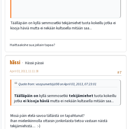
Täälläpäin on kyllä semmosetkii tekijämiehet tuota kokeillu jotka ei
kisoja häviä mutta ei nekään kultasella mitään saa...
Haittaakshe sua jollain tapaa?
hässi
Hässii pässii
April 03, 2013, 11:11:38
#7
Quote from: vaapunvetäjä98 on April 03, 2013, 07:23:01
Täälläpäin on
kyllä semmosetkii
tekijämiehet
tuota kokeillu
jotka
ei kisoja häviä
mutta ei nekään kultasella mitään saa...
Missä päin etelä-savoa tälläistä on tapahtunut?
Ihan mielenkiinnolla ottaisin jonkinlaista tietoa vastaan näistä
tekijämiehistä.... :-)