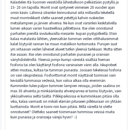
Kalastelen Itä-Suomen vesistöillä lähestulkoon pelkästään pystyllä ja
15- 20 cm tapsilla. Morrit ovat syntyneet viimeisen 20 vuoden ajan
omin käsin. Lähinnä olisinkin kiinnostunut siitä millaisilla tekeleillä
muut morrinikkarit olette saaneet petettyä kahvin ruskeiden
metsälampien ja järvien ahvenia. Ne kun ovat varsinkin keskitalvella
lumen aikaan varsin haasteellisia jallitettavia. Itse olen onnistunut
parhaiten pienillä sivuluikuisilla messinki- kupari pystypilkeillä. Etsin
kalaa matalasta lähtien, yleensähän tumman veden ottihaluisimmat
kalat löytyvät rannan tai muun matalikon tuntumasta. Purojen suut
ym virtaavan veden läheiset alueet tutkin yleensä tarkkaan. Mutta sitten
itse asiaan. Itse olen onnistunut parhaiten punaisen ja oranssin
väriyhdistelmillä. Yleensä jompi kumpi väreistä sisältää hieman
fosforia tai olen käyttänyt fosforia varsinaisen värin alla. Iskupisteet
sitten mustaa, kultaa tai tumman punaista. Joissain tekeleissä fosforia
on vain iskupisteissä. Fosforittomat morrit näyttävät toimivan vain
keväällä tummassa vedessä, kun valoa alkaa olla enemmän.
Kumminkin tulee paljon tummien lampien reissuja, joiden saaliina on
max 30 ahventa ja minkäänlaista ahvenparvea ei tunnu löytyvän, vain
ykkösahvenia sieltä täältä. Pilkkipaikoissa ei kumminkaan pitäisi olla
vika, kalaa varmasti on mikäli elämän pituiseen pilkkiuraan on yhtään
luottamista. Morrit ei toimi niin kuin pitäisi. Millä väreillä te olette
onnistuneet? Oletteko saaneet toimimaan tummissa vesissä muita
kuin punaisia ja oransseja värejä hyvin? :-)