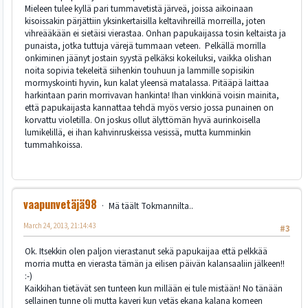
Mieleen tulee kyllä pari tummavetistä järveä, joissa aikoinaan
kisoissakin pärjättiin yksinkertaisilla keltavihreillä morreilla, joten
vihreääkään ei sietäisi vierastaa. Onhan papukaijassa tosin keltaista ja
punaista, jotka tuttuja värejä tummaan veteen. Pelkällä morrilla
onkiminen jäänyt jostain syystä pelkäksi kokeiluksi, vaikka olishan
noita sopivia tekeleitä siihenkin touhuun ja lammille sopisikin
mormyskointi hyvin, kun kalat yleensä matalassa. Pitääpä laittaa
harkintaan parin morrivavan hankinta! Ihan vinkkinä voisin mainita,
että papukaijasta kannattaa tehdä myös versio jossa punainen on
korvattu violetilla. On joskus ollut älyttömän hyvä aurinkoisella
lumikelillä, ei ihan kahvinruskeissa vesissä, mutta kumminkin
tummahkoissa.
vaapunvetäjä98
Mä täält Tokmannilta..
March 24, 2013, 21:14:43
#3
Ok. Itsekkin olen paljon vierastanut sekä papukaijaa että pelkkää
morria mutta en vierasta tämän ja eilisen päivän kalansaaliin jälkeen!!
:-)
Kaikkihan tietävät sen tunteen kun millään ei tule mistään! No tänään
sellainen tunne oli mutta kaveri kun vetäs ekana kalana komeen