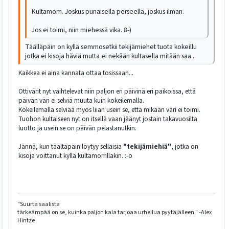
Kultamorri. Joskus punaisella perseellä, joskus ilman.
Jos ei toimi, niin miehessä vika. 8-)
Täälläpäin on kyllä semmosetkii tekijämiehet tuota kokeillu
jotka ei kisoja häviä mutta ei nekään kultasella mitään saa...
Kaikkea ei aina kannata ottaa tosissaan...
Ottivärit nyt vaihtelevat niin paljon eri päivinä eri paikoissa, että
päivän väri ei selviä muuta kuin kokeilemalla.
Kokeilemalla selviää myös liian usein se, että mikään väri ei toimi.
Tuohon kultaiseen nyt on itsellä vaan jäänyt jostain takavuosilta
luotto ja usein se on päivän pelastanutkin.
Jännä, kun täältäpäin löytyy sellaisia
"tekijämiehiä"
, jotka on
kisoja voittanut kyllä kultamorrillakin. :-o
"Suurta saalista
tärkeämpää on se, kuinka paljon kala tarjoaa urheilua pyytäjälleen." -Alex
Hintze