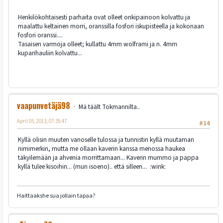
Henkilökohtaisesti parhaita ovat olleet onkipainoon kolvattu ja
maalattu keltainen morri, oranssilla fosfori iskupisteella ja kokonaan
fosfori oranssi....
Tasaisen varmoja olleet; kullattu 4mm wolframi ja n. 4mm
kuparihauliin kolvattu...
vaapunvetäjä98
Mä täält Tokmannilta..
April 05, 2013, 07:35:47
#14
Kyllä olisin muuten vanoselle tulossa ja tunnistin kyllä muutaman
nimimerkin, mutta me ollaan kaverin kanssa menossa haukea
täkyilemään ja ahvenia morrittamaan... Kaverin mummo ja pappa
kyllä tulee kisoihin... (mun isoeno).. että silleen... :wink:
Haittaakshe sua jollain tapaa?