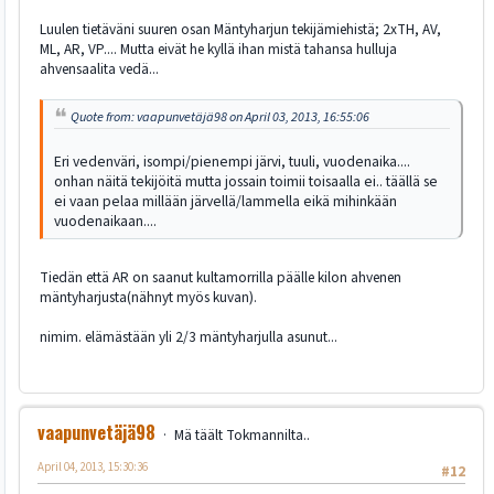
Luulen tietäväni suuren osan Mäntyharjun tekijämiehistä; 2xTH, AV,
ML, AR, VP.... Mutta eivät he kyllä ihan mistä tahansa hulluja
ahvensaalita vedä...
Quote from: vaapunvetäjä98 on April 03, 2013, 16:55:06
Eri vedenväri, isompi/pienempi järvi, tuuli, vuodenaika....
onhan näitä tekijöitä mutta jossain toimii toisaalla ei.. täällä se
ei vaan pelaa millään järvellä/lammella eikä mihinkään
vuodenaikaan....
Tiedän että AR on saanut kultamorrilla päälle kilon ahvenen
mäntyharjusta(nähnyt myös kuvan).
nimim. elämästään yli 2/3 mäntyharjulla asunut...
vaapunvetäjä98
Mä täält Tokmannilta..
April 04, 2013, 15:30:36
#12