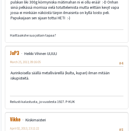
pulskan liki 300g körmyniska mätimahan ni ei ollu enää! :-D Onhan
siinä pelkässä morrissa vielä totuttelemista mutta erittäin kevyt vapa
jossa ei minkään näköistä tärpin ilmaisinta on kyllä loisto peli.
Papukaijaan sen sijaan tottui HETI :-)
Haittaakshe sua jollain tapaa?
JuP3
Heikki Vihinen ULIULI
March 25, 2013, 09:16:05
#4
Aurinkoisella säällä metalliväreillä (kulta, kupari) ilman mitään
iskupisteitä.
Reilusti kalastusta, jo vuodesta 1927. P-KUK
Vikke
Kiiskimaisteri
April 02, 2013, 23:11:22
#5