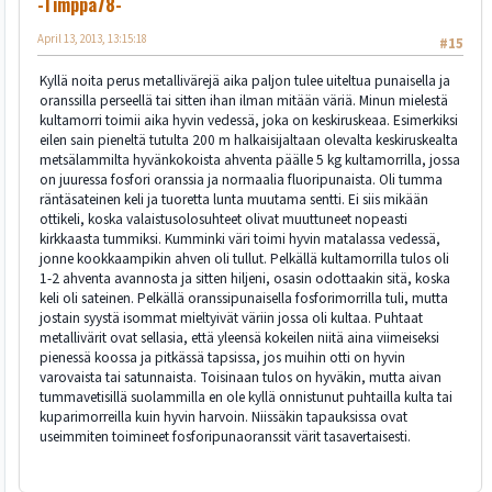
-Timppa78-
April 13, 2013, 13:15:18
#15
Kyllä noita perus metallivärejä aika paljon tulee uiteltua punaisella ja
oranssilla perseellä tai sitten ihan ilman mitään väriä. Minun mielestä
kultamorri toimii aika hyvin vedessä, joka on keskiruskeaa. Esimerkiksi
eilen sain pieneltä tutulta 200 m halkaisijaltaan olevalta keskiruskealta
metsälammilta hyvänkokoista ahventa päälle 5 kg kultamorrilla, jossa
on juuressa fosfori oranssia ja normaalia fluoripunaista. Oli tumma
räntäsateinen keli ja tuoretta lunta muutama sentti. Ei siis mikään
ottikeli, koska valaistusolosuhteet olivat muuttuneet nopeasti
kirkkaasta tummiksi. Kumminki väri toimi hyvin matalassa vedessä,
jonne kookkaampikin ahven oli tullut. Pelkällä kultamorrilla tulos oli
1-2 ahventa avannosta ja sitten hiljeni, osasin odottaakin sitä, koska
keli oli sateinen. Pelkällä oranssipunaisella fosforimorrilla tuli, mutta
jostain syystä isommat mieltyivät väriin jossa oli kultaa. Puhtaat
metallivärit ovat sellasia, että yleensä kokeilen niitä aina viimeiseksi
pienessä koossa ja pitkässä tapsissa, jos muihin otti on hyvin
varovaista tai satunnaista. Toisinaan tulos on hyväkin, mutta aivan
tummavetisillä suolammilla en ole kyllä onnistunut puhtailla kulta tai
kuparimorreilla kuin hyvin harvoin. Niissäkin tapauksissa ovat
useimmiten toimineet fosforipunaoranssit värit tasavertaisesti.