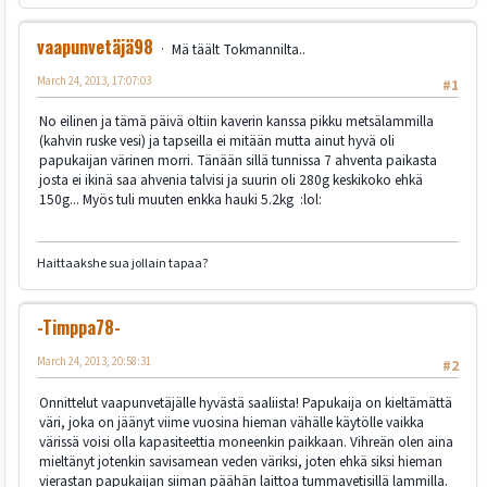
vaapunvetäjä98
Mä täält Tokmannilta..
March 24, 2013, 17:07:03
#1
No eilinen ja tämä päivä oltiin kaverin kanssa pikku metsälammilla
(kahvin ruske vesi) ja tapseilla ei mitään mutta ainut hyvä oli
papukaijan värinen morri. Tänään sillä tunnissa 7 ahventa paikasta
josta ei ikinä saa ahvenia talvisi ja suurin oli 280g keskikoko ehkä
150g... Myös tuli muuten enkka hauki 5.2kg :lol:
Haittaakshe sua jollain tapaa?
-Timppa78-
March 24, 2013, 20:58:31
#2
Onnittelut vaapunvetäjälle hyvästä saaliista! Papukaija on kieltämättä
väri, joka on jäänyt viime vuosina hieman vähälle käytölle vaikka
värissä voisi olla kapasiteettia moneenkin paikkaan. Vihreän olen aina
mieltänyt jotenkin savisamean veden väriksi, joten ehkä siksi hieman
vierastan papukaijan siiman päähän laittoa tummavetisillä lammilla.