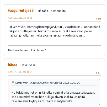
vaapunvetäjä98
Mä täält Tokmannilta..
April 03, 2013, 16:55:06
#10
Eri vedenväri, isompi/pienempi järvi, tuuli, vuodenaika.... onhan näitä
tekijöitä mutta jossain toimii toisaalla ei.. täällä se ei vaan pelaa
millään järvellä/lammella eikä mihinkään vuodenaikaan....
Haittaakshe sua jollain tapaa?
hässi
Hässii pässii
April 04, 2013, 09:38:52
#11
Quote from: vaapunvetäjä98 on April 03, 2013, 15:07:26
No tekijä miehet on niitä jotka voisivat olla omassa sarjassaan...
saa aina mistä vaan ihan hulluja ahven saaliita. Ja näitä
tekijämiehiä löytyy esim. täältä mäntyharjulta...