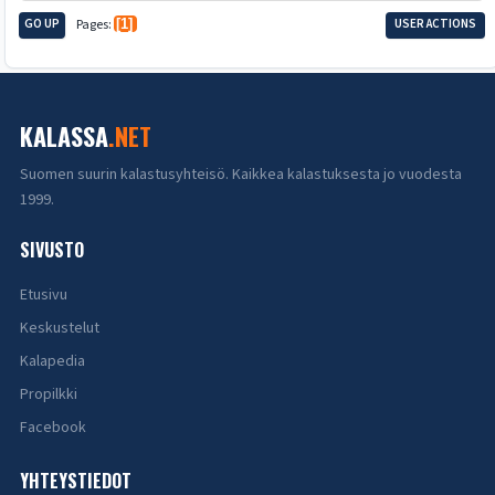
GO UP
Pages
1
USER ACTIONS
KALASSA
.NET
Suomen suurin kalastusyhteisö. Kaikkea kalastuksesta jo vuodesta
1999.
SIVUSTO
Etusivu
Keskustelut
Kalapedia
Propilkki
Facebook
YHTEYSTIEDOT