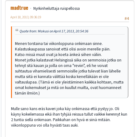
madtrue
Nyrkinheiluttaja ruispellossa
April 18, 2013, 09:36:19
#4
Quote from: Makusi on April 17, 2013, 20:54:36
Menen torstaina tai viikonloppuna onkimaan sinne.
Kalastuskaupassa sanoivat että olisi avoin merelle päin.
Katso missä muut ovat ja koeta änkeä siihen väliin.
Monet jotka kalastavat Helsingissä siika on semmoisia jotka on
tehnyt sitä kauan ja joilla on oma "reviiri", eli he voivat
suhtautua vihamielisesti semmoisille jotka tulevat liian lähelle
mutta siitä ei kannata välittää koska kenelläkään ei ole
valtauslupaa. (Tämä ei ole yleistäminen kaikkia kohtaan, mutta
omat kokemukset ja mitä on kuullut muilta, ovat huomanneet
tämän ilmiön.)
Mulle sano kans eräs kaveri joka käy onkimassa että pystyy jo. Oli
käyny kokeilemassa eikä ihan tyhjää reissua tullut vaikkei kerennyt kun
2 tuntia siellä onkimaan. Paikkahan on hyvä ei siinä mitään.
viikonloppuna voi olla hyvästi taas auki.