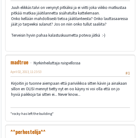
Juuh elikkäs talvi on venynyt pitkäksi ja ei viitti joka viikko matkustaa
pitkää matkaa jäätilannetta sisähatulta kattelemaan.
Onko kellään mahdollisesti tietoa jäätilanteesta? Onko lauttasaaressa
jäät jo tarpeeksi sulanut? Jos on niin onko tullut saaliita?
Terveisin hyvin pahaa kalastuskuumetta poteva jätkä :-)
madtrue
Nyrkinheiluttaja ruispellossa
April 02, 2013, 11:23:53
#1
Kirjoitin jo tuonne aiempaan että pariviikkoa sitten kävin ja ainakaan
sillon en OLISI mennyt tietty nyt en oo käyny ni voi olla että on jo
hyviä paikkoja tai sitten ei... Never know...
"rocky has left the building"
^^perhostelija^^