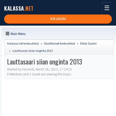
☰
KALASSA
.NET
KIRJAUDU
Main Menu
Kalassa.net keskustelut
Alueittaiset keskustelut
Etelä-Suomi
►
►
Lauttasaari siian onginta 2013
►
Lauttasaari siian onginta 2013
Started by Hazardi, March 26, 2013, 17:14:15
0 Members and 1 Guest are viewing this topic.