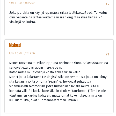
April 17, 2013, 06:22:02
#2
Joko porukka on käynyt repimässä siikaa lauttiksesta? :roll: Tarkoitus
olisi perjantaina lähteä koittamaan siian ongintaa ekaa kertaa :-P
Vinkkejä paikoista?
Makusi
April 17, 2013, 20:54:36
#3
Menen torstaina tai viikonloppuna onkimaan sinne. Kalastuskaupassa
sanoivat että olisi avoin merelle päin.
Katso missä muut ovat ja koeta änkeä siihen väliin.
Monet jotka kalastavat Helsingissä siika on semmoisia jotka on tehnyt
sitä kauan ja joilla on oma "reviiri", eli he voivat suhtautua
vihamielisesti semmoisille jotka tulevat liian lähelle mutta siitä ei
kannata välittää koska kenelläkään ei ole valtauslupaa. (Tämä ei ole
yleistäminen kaikkia kohtaan, mutta omat kokemukset ja mitä on
kuullut muilta, ovat huomanneet tämän ilmiön.)