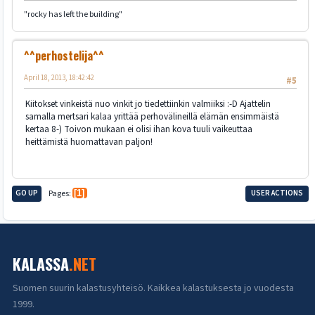
"rocky has left the building"
^^perhostelija^^
April 18, 2013, 18:42:42
#5
Kiitokset vinkeistä nuo vinkit jo tiedettiinkin valmiiksi :-D Ajattelin
samalla mertsari kalaa yrittää perhovälineillä elämän ensimmäistä
kertaa 8-) Toivon mukaan ei olisi ihan kova tuuli vaikeuttaa
heittämistä huomattavan paljon!
GO UP
Pages
1
USER ACTIONS
KALASSA
.NET
Suomen suurin kalastusyhteisö. Kaikkea kalastuksesta jo vuodesta
1999.