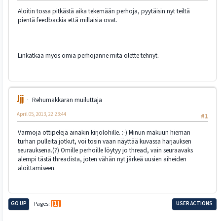
Aloitin tossa pitkästä aika tekemään perhoja, pyytäisin nyt teiltä
pientä feedbackia että millaisia ovat.
Linkatkaa myös omia perhojanne mitä olette tehnyt.
Jjj
Rehumakkaran muiluttaja
April 05, 2013, 22:23:44
#1
Varmoja ottipelejä ainakin kirjolohille. :-) Minun makuun hieman
turhan pulleita jotkut, voi tosin vaan näyttää kuvassa harjauksen
seurauksena.(?) Omille perhoille löytyy jo thread, vain seuraavaks
alempi tästä threadista, joten vähän nyt järkeä uusien aiheiden
aloittamiseen.
GO UP
Pages
1
USER ACTIONS