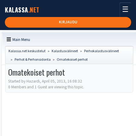
☰
KALASSA
.NET
KIRJAUDU
Main Menu
Kalassa.net keskustelut
Kalastusvälineet
Perhokalastusvälineet
►
►
Perhot & Perhonsidonta
Omatekoiset perhot
►
►
Omatekoiset perhot
Started by Hazardi, April 05, 2013, 16:08:32
0 Members and 1 Guest are viewing this topic.