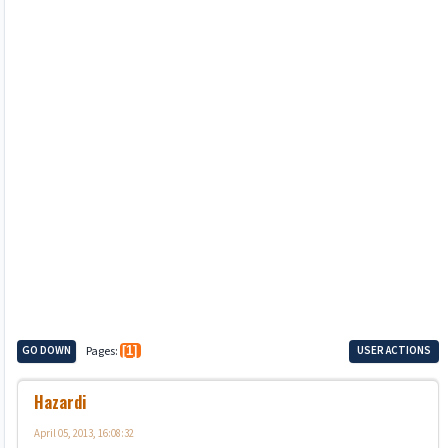
GO DOWN
Pages
1
USER ACTIONS
Hazardi
April 05, 2013, 16:08:32