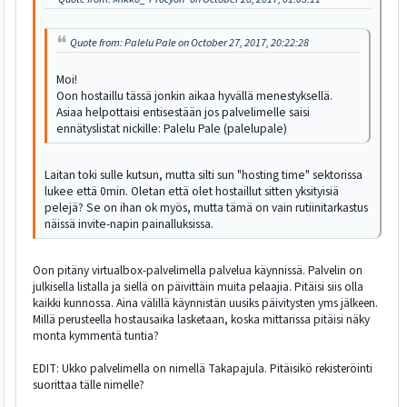
Quote from: Palelu Pale on October 27, 2017, 20:22:28
Moi!
Oon hostaillu tässä jonkin aikaa hyvällä menestyksellä.
Asiaa helpottaisi entisestään jos palvelimelle saisi
ennätyslistat nickille: Palelu Pale (palelupale)
Laitan toki sulle kutsun, mutta silti sun "hosting time" sektorissa
lukee että 0min. Oletan että olet hostaillut sitten yksityisiä
pelejä? Se on ihan ok myös, mutta tämä on vain rutiinitarkastus
näissä invite-napin painalluksissa.
Oon pitäny virtualbox-palvelimella palvelua käynnissä. Palvelin on
julkisella listalla ja siellä on päivittäin muita pelaajia. Pitäisi siis olla
kaikki kunnossa. Aina välillä käynnistän uusiks päivitysten yms jälkeen.
Millä perusteella hostausaika lasketaan, koska mittarissa pitäisi näky
monta kymmentä tuntia?
EDIT: Ukko palvelimella on nimellä Takapajula. Pitäisikö rekisteröinti
suorittaa tälle nimelle?