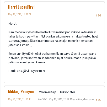
Harri Luosujärvi
May 26, 2016, 12:59:01
#94
Morot.
Nimimerkillä Nysse tulee hostaillut viimeiset pari viikkoa aktiivisisesti
lähes tulkoon päivittäin. Nyt olisikin aikomuksena hakea trusted host
statusta, jotta pääsee intohimoiset kalastajat minunkin servultani
jatkossa listoille. ;)
Ilman ennätyksiäkin ollut parhaimmillaan servu täynnä useampana
päivänä, joten koitetaan saadaanko rajat paukkumaan joka päivä
jatkossa ennätyksien kanssa.
Harri Luosujärvi - Nysse tulee
Mikko_-Procyon-
Veronkiertäjä
Mikkonator
May 26, 2016, 21:32:45
Last Edit
: May 26, 2016, 21:34:51 by Mikko_-Procyon-
#95