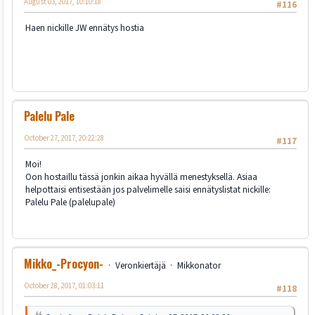
August 03, 2017, 10:10:18
#116
Haen nickille JW ennätys hostia
Palelu Pale
October 27, 2017, 20:22:28
#117
Moi!
Oon hostaillu tässä jonkin aikaa hyvällä menestyksellä. Asiaa
helpottaisi entisestään jos palvelimelle saisi ennätyslistat nickille:
Palelu Pale (palelupale)
Mikko_-Procyon-
Veronkiertäjä
Mikkonator
October 28, 2017, 01:03:11
#118