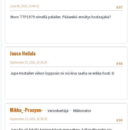
June 08, 2016, 15:44:53
#97
Moro TTP1979 nimellä pelailen. Pääseekö ennätys hostaajaksi?
Juuso Heilala
September 23, 2016, 10:34:26
#98
Jupe Hostailen viikon loppusin nii ois kiva saaha se enkka hosti :D
Mikko_-Procyon-
Veronkiertäjä
Mikkonator
September 23, 2016, 18:38:59
#99
Jupe fin oli listalla kerännyt host-minuutteja. Sellaiselle pistin siis