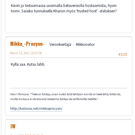
Kävin jo testaamassa uusimalla betaversiolla hostaamista, hyvin
toimi. Saisiko tunnukselle Kharon myös 'trusted host' -statuksen?
Mikko_-Procyon-
Veronkiertäjä
Mikkonator
March 15, 2017, 20:57:56
#115
Kyllä saa. Kutsu lähti.
Henri Poincare: "Tiede on faktoja; aivan kuten talot tehdään kivistä on tiede tehty faktoista;
mutta kivikasa ei ole talo eikä kokoelma faktoja ole välttämättä tiedettä."
http://kalassa.net/mikkoprocyon/
JW