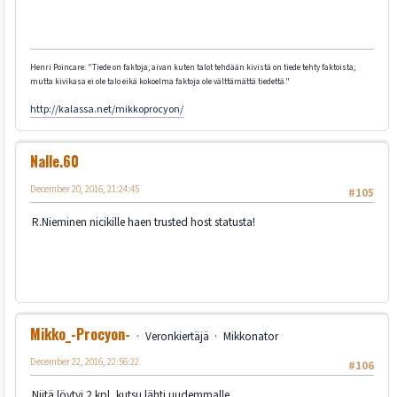
Henri Poincare: "Tiede on faktoja; aivan kuten talot tehdään kivistä on tiede tehty faktoista;
mutta kivikasa ei ole talo eikä kokoelma faktoja ole välttämättä tiedettä."
http://kalassa.net/mikkoprocyon/
Nalle.60
December 20, 2016, 21:24:45
#105
R.Nieminen nicikille haen trusted host statusta!
Mikko_-Procyon-
Veronkiertäjä
Mikkonator
December 22, 2016, 22:56:22
#106
Niitä löytyi 2 kpl, kutsu lähti uudemmalle.