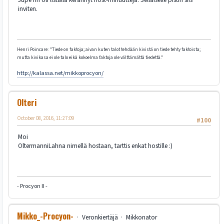
inviten.
Henri Poincare: "Tiede on faktoja; aivan kuten talot tehdään kivistä on tiede tehty faktoista;
mutta kivikasa ei ole talo eikä kokoelma faktoja ole välttämättä tiedettä."
http://kalassa.net/mikkoprocyon/
Olteri
October 08, 2016, 11:27:09
#100
Moi
OltermanniLahna nimellä hostaan, tarttis enkat hostille :)
- Procyon II -
Mikko_-Procyon-
Veronkiertäjä
Mikkonator