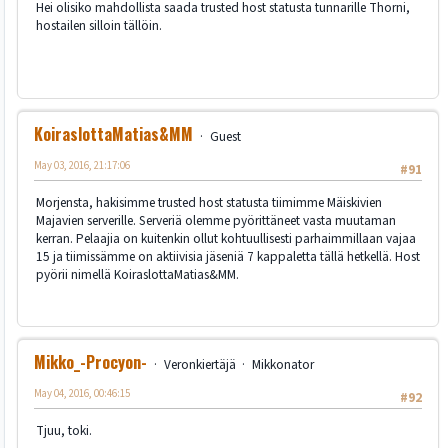
Hei olisiko mahdollista saada trusted host statusta tunnarille Thorni,
hostailen silloin tällöin.
KoiraslottaMatias&MM
Guest
May 03, 2016, 21:17:06
#91
Morjensta, hakisimme trusted host statusta tiimimme Mäiskivien
Majavien serverille. Serveriä olemme pyörittäneet vasta muutaman
kerran. Pelaajia on kuitenkin ollut kohtuullisesti parhaimmillaan vajaa
15 ja tiimissämme on aktiivisia jäseniä 7 kappaletta tällä hetkellä. Host
pyörii nimellä KoiraslottaMatias&MM.
Mikko_-Procyon-
Veronkiertäjä
Mikkonator
May 04, 2016, 00:46:15
#92
Tjuu, toki.