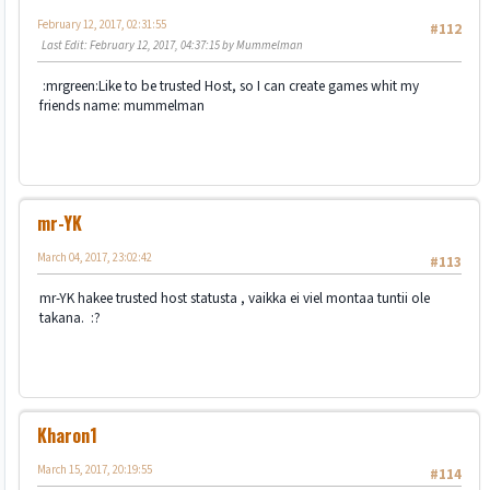
February 12, 2017, 02:31:55
#112
Last Edit
: February 12, 2017, 04:37:15 by Mummelman
:mrgreen:Like to be trusted Host, so I can create games whit my
friends name: mummelman
mr-YK
March 04, 2017, 23:02:42
#113
mr-YK hakee trusted host statusta , vaikka ei viel montaa tuntii ole
takana. :?
Kharon1
March 15, 2017, 20:19:55
#114