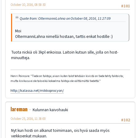
October 10, 2016, 08:58:30
#101
Quote from: OltermanniLahna on October 08, 2016, 11:27:09
Moi
OltermanniLahna nimellä hostaan, tarttis enkat hostille :)
Tuota nickiä oli 3kpl enkoissa. Laitoin kutsun sille, jolla on host-
minuutteja.
Henri Poincare: "Tiede on faktoja; aivan kuten talot tehdään kivistä on tiede tehty faktoista;
mutta kivikasa ei ole talo eikä kokoelma faktoja ole välttämättä tiedettä."
http://kalassa.net/mikkoprocyon/
lareman
Kulunnan kaivohauki
October 25, 2016, 11:38:00
#102
Nyt kun hosti on alkanut toimimaan, ois hyvä saada myös
verkkoenkat mukaan.