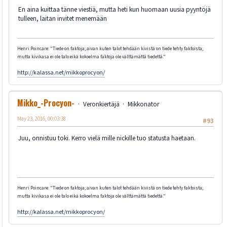
En aina kuittaa tänne viestiä, mutta heti kun huomaan uusia pyyntöjä
tulleen, laitan invitet menemään
Henri Poincare: "Tiede on faktoja; aivan kuten talot tehdään kivistä on tiede tehty faktoista;
mutta kivikasa ei ole talo eikä kokoelma faktoja ole välttämättä tiedettä."
http://kalassa.net/mikkoprocyon/
Mikko_-Procyon-
Veronkiertäjä
Mikkonator
May 23, 2016, 00:03:38
#93
Juu, onnistuu toki. Kerro vielä mille nickille tuo statusta haetaan.
Henri Poincare: "Tiede on faktoja; aivan kuten talot tehdään kivistä on tiede tehty faktoista;
mutta kivikasa ei ole talo eikä kokoelma faktoja ole välttämättä tiedettä."
http://kalassa.net/mikkoprocyon/