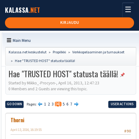
☰
KALASSA
.NET
KIRJAUDU
Main Menu
Kalassa.net keskustelut
Propilkki
Verkkopelaaminen ja turnaukset
►
►
Hae "TRUSTED HOST" statusta täällä!
►
Hae "TRUSTED HOST" statusta täällä!
Started by Mikko_-Procyon-, April 16, 2013, 12:47:23
0 Members and 2 Guests are viewing this topic.
1
2
3
5
6
7
GO DOWN
Pages
4
USER ACTIONS
Thorni
April 13, 2016, 16:19:55
#90