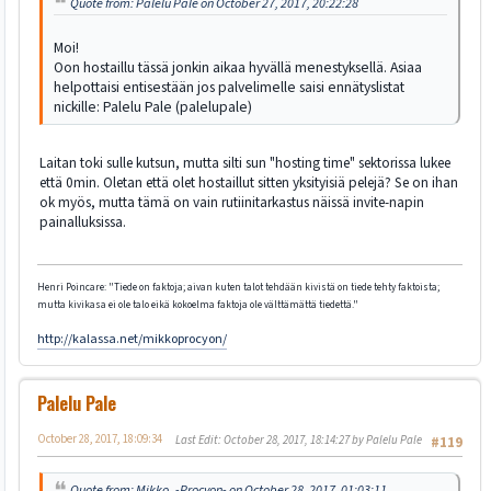
Quote from: Palelu Pale on October 27, 2017, 20:22:28
Moi!
Oon hostaillu tässä jonkin aikaa hyvällä menestyksellä. Asiaa
helpottaisi entisestään jos palvelimelle saisi ennätyslistat
nickille: Palelu Pale (palelupale)
Laitan toki sulle kutsun, mutta silti sun "hosting time" sektorissa lukee
että 0min. Oletan että olet hostaillut sitten yksityisiä pelejä? Se on ihan
ok myös, mutta tämä on vain rutiinitarkastus näissä invite-napin
painalluksissa.
Henri Poincare: "Tiede on faktoja; aivan kuten talot tehdään kivistä on tiede tehty faktoista;
mutta kivikasa ei ole talo eikä kokoelma faktoja ole välttämättä tiedettä."
http://kalassa.net/mikkoprocyon/
Palelu Pale
October 28, 2017, 18:09:34
Last Edit
: October 28, 2017, 18:14:27 by Palelu Pale
#119
Quote from: Mikko_-Procyon- on October 28, 2017, 01:03:11