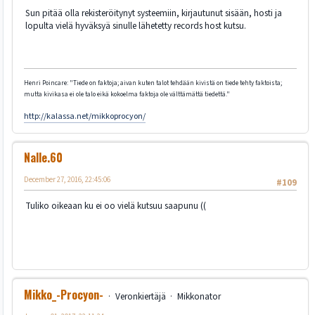
Sun pitää olla rekisteröitynyt systeemiin, kirjautunut sisään, hosti ja
lopulta vielä hyväksyä sinulle lähetetty records host kutsu.
Henri Poincare: "Tiede on faktoja; aivan kuten talot tehdään kivistä on tiede tehty faktoista;
mutta kivikasa ei ole talo eikä kokoelma faktoja ole välttämättä tiedettä."
http://kalassa.net/mikkoprocyon/
Nalle.60
December 27, 2016, 22:45:06
#109
Tuliko oikeaan ku ei oo vielä kutsuu saapunu ((
Mikko_-Procyon-
Veronkiertäjä
Mikkonator