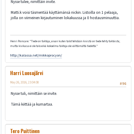
Nysse tulee, nimittäin invite.
Matti.k voisi täsmentää käyttämänsä nickin. Listoilla on 1 pelaaja,
jolla on viimeinen kirjautuminen lokakuussa ja 0 hostausminuuttia.
Henri Poincare: "Tiede on faktoja; aivan kuten talot tehdään kivistä on tiede tehty faktoista;
mutta kivikasa ei ole talo eikä kokoelma faktoja ole välttämättä tiedettä."
http://kalassa.net/mikkoprocyon/
Harri Luosujärvi
May 26, 2016, 23:04:08
#96
Nysse tuli, nimittäin se invite.
Tämä kiittää ja kumartaa.
Tero Puittinen