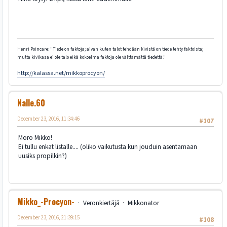
Henri Poincare: "Tiede on faktoja; aivan kuten talot tehdään kivistä on tiede tehty faktoista;
mutta kivikasa ei ole talo eikä kokoelma faktoja ole välttämättä tiedettä."
http://kalassa.net/mikkoprocyon/
Nalle.60
December 23, 2016, 11:34:46
#107
Moro Mikko!
Ei tullu enkat listalle.... (oliko vaikutusta kun jouduin asentamaan
uusiks propilkin?)
Mikko_-Procyon-
Veronkiertäjä
Mikkonator
December 23, 2016, 21:39:15
#108