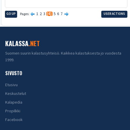
1
2
3
5
6
7
GO UP
Pages
4
USER ACTIONS
KALASSA
.NET
Suomen suurin kalastusyhteisö. Kaikkea kalastuksesta jo vuodesta
1999.
SIVUSTO
Etusivu
Keskustelut
Kalapedia
Propilkki
Facebook