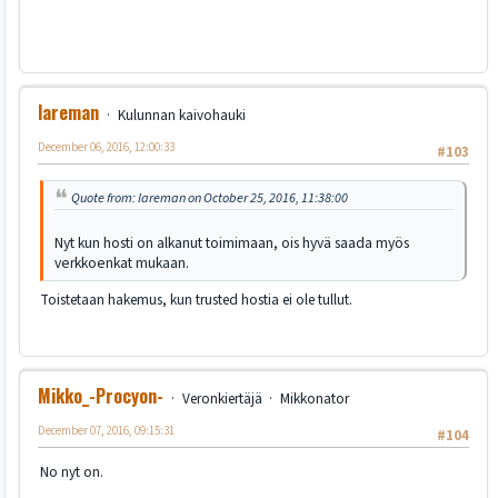
lareman
Kulunnan kaivohauki
December 06, 2016, 12:00:33
#103
Quote from: lareman on October 25, 2016, 11:38:00
Nyt kun hosti on alkanut toimimaan, ois hyvä saada myös
verkkoenkat mukaan.
Toistetaan hakemus, kun trusted hostia ei ole tullut.
Mikko_-Procyon-
Veronkiertäjä
Mikkonator
December 07, 2016, 09:15:31
#104
No nyt on.