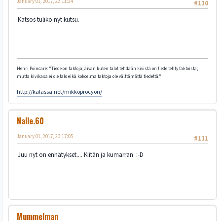
January 01, 2017, 22:11:24
#110
Katsos tuliko nyt kutsu.
Henri Poincare: "Tiede on faktoja; aivan kuten talot tehdään kivistä on tiede tehty faktoista;
mutta kivikasa ei ole talo eikä kokoelma faktoja ole välttämättä tiedettä."
http://kalassa.net/mikkoprocyon/
Nalle.60
January 01, 2017, 23:17:05
#111
Juu nyt on ennätykset.... Kiitän ja kumarran :-D
Mummelman