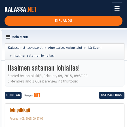
☰
KALASSA
.NET
KIRJAUDU
Main Menu
Kalassa.net keskustelut
Alueittaiset keskustelut
Itä-Suomi
►
►
Iisalmen sataman lohiallas!
►
Iisalmen sataman lohiallas!
Started by lohipilkkijä, February 09, 2015, 09:57:09
0 Members and 1 Guest are viewing this topic.
GO DOWN
Pages
1
USER ACTIONS
lohipilkkijä
February 09, 2015, 09:57:09