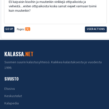
Eli kaipaisin kisoihin ja muutenkin vinkkejä ottipaikoista ja
vieheistä....eniten ottipaikoista koska samat viejeet varmaan toimii
kuin muutenkin?
GO UP
Pages
1
USER ACTIONS
KALASSA
.NET
Suomen suurin kalastusyhteisö. Kaikkea kalastuksesta jo vuodesta
1999.
SIVUSTO
Etusivu
Keskustelut
Kalapedia