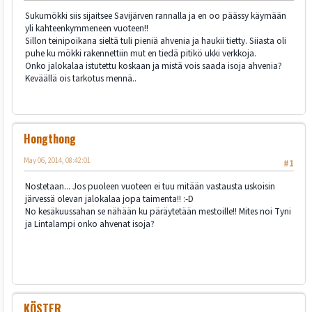
Sukumökki siis sijaitsee Savijärven rannalla ja en oo päässy käymään
yli kahteenkymmeneen vuoteen!!
Sillon teinipoikana sieltä tuli pieniä ahvenia ja haukii tietty. Siiasta oli
puhe ku mökki rakennettiin mut en tiedä pitikö ukki verkkoja.
Onko jalokalaa istutettu koskaan ja mistä vois saada isoja ahvenia?
Keväällä ois tarkotus mennä..
Hongthong
May 06, 2014, 08:42:01
#1
Nostetaan... Jos puoleen vuoteen ei tuu mitään vastausta uskoisin
järvessä olevan jalokalaa jopa taimenta!! :-D
No kesäkuussahan se nähään ku päräytetään mestoille!! Mites noi Tyni
ja Lintalampi onko ahvenat isoja?
KÖSTER