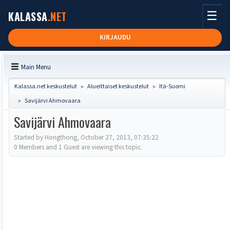
☰
KALASSA
.NET
KIRJAUDU
Main Menu
Kalassa.net keskustelut
Alueittaiset keskustelut
Itä-Suomi
►
►
Savijärvi Ahmovaara
►
Savijärvi Ahmovaara
Started by Hongthong, October 27, 2013, 07:35:22
0 Members and 1 Guest are viewing this topic.