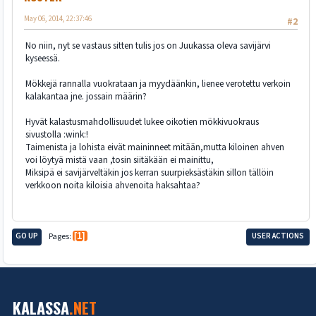
May 06, 2014, 22:37:46
#2
No niin, nyt se vastaus sitten tulis jos on Juukassa oleva savijärvi
kyseessä.
Mökkejä rannalla vuokrataan ja myydäänkin, lienee verotettu verkoin
kalakantaa jne. jossain määrin?
Hyvät kalastusmahdollisuudet lukee oikotien mökkivuokraus
sivustolla :wink:!
Taimenista ja lohista eivät maininneet mitään,mutta kiloinen ahven
voi löytyä mistä vaan ,tosin siitäkään ei mainittu,
Miksipä ei savijärveltäkin jos kerran suurpieksästäkin sillon tällöin
verkkoon noita kiloisia ahvenoita haksahtaa?
GO UP
Pages
1
USER ACTIONS
KALASSA
.NET