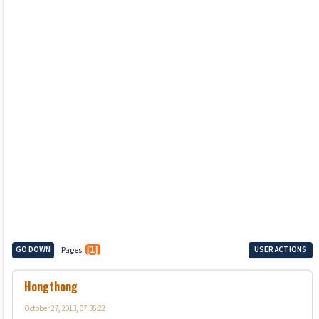
GO DOWN
Pages
1
USER ACTIONS
Hongthong
October 27, 2013, 07:35:22