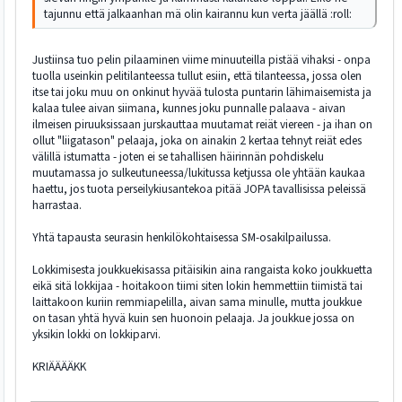
tajunnu että jalkaanhan mä olin kairannu kun verta jäällä :roll:
Justiinsa tuo pelin pilaaminen viime minuuteilla pistää vihaksi - onpa
tuolla useinkin pelitilanteessa tullut esiin, että tilanteessa, jossa olen
itse tai joku muu on onkinut hyvää tulosta puntarin lähimaisemista ja
kalaa tulee aivan siimana, kunnes joku punnalle palaava - aivan
ilmeisen piruuksissaan jurskauttaa muutamat reiät viereen - ja ihan on
ollut "liigatason" pelaaja, joka on ainakin 2 kertaa tehnyt reiät edes
välillä istumatta - joten ei se tahallisen häirinnän pohdiskelu
muutamassa jo sulkeutuneessa/lukitussa ketjussa ole yhtään kaukaa
haettu, jos tuota perseilykiusantekoa pitää JOPA tavallisissa peleissä
harrastaa.
Yhtä tapausta seurasin henkilökohtaisessa SM-osakilpailussa.
Lokkimisesta joukkuekisassa pitäisikin aina rangaista koko joukkuetta
eikä sitä lokkijaa - hoitakoon tiimi siten lokin hemmettiin tiimistä tai
laittakoon kuriin remmiapelilla, aivan sama minulle, mutta joukkue
on tasan yhtä hyvä kuin sen huonoin pelaaja. Ja joukkue jossa on
yksikin lokki on lokkiparvi.
KRIÄÄÄÄKK