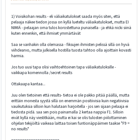
1) Voisikohan results - eli väliaikatulokset saada myös siten, että
pelaaja näkee tiedon jossa on kyllä lueteltu väliaikatulokset, mutta EI
NIMIÄ - pelaajan oma tulos korostettuna punaisella - ja ehkä nicki siinä
kuten ennenkin, että ihmiset ymmärtävät
Saa se vanhakin olla olemassa - fiksujen ihmisten pelissä sillä on hyvä
viihdearvo, mutta julkisella hostilla tuosta tahtoo olla ajoittain kovasti
harmia.
Jos tuo uusi tapa olisi vaihtoehtoinen tapa väliaikatuloksille -
vaikkapa komennolla /secret results
Ottakaapa kantaa...
Juu olen tietoinen että results- tietoa ei ole pakko pitää päällä, mutta
erittäin monesta syystä sillä on enemmän positiivisia kuin negatiivisia
vauikutuksia silloin kun halutaan harjoitella - jos sen sijaan pelaaja ei
tiedosta pidä. saa sen pois painamalla 2 kertaa nappia F1. Silloin
eivät kyllä näy viestitkään, mutta ei kai se olis tulosten piilottaminen
ohjelan tekijöiltä vaikeaa laittaa toisen funtionäppäimen taakse "F9 =
no results"