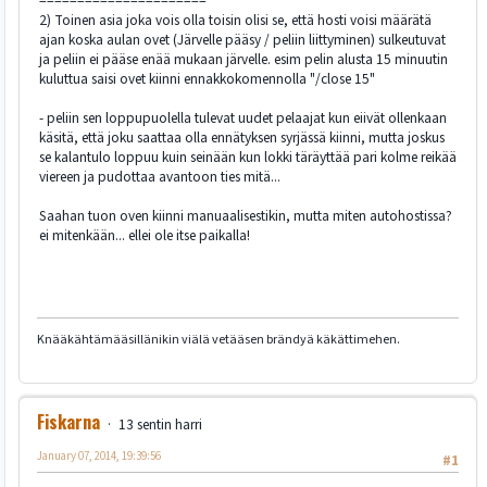
======================
2) Toinen asia joka vois olla toisin olisi se, että hosti voisi määrätä
ajan koska aulan ovet (Järvelle pääsy / peliin liittyminen) sulkeutuvat
ja peliin ei pääse enää mukaan järvelle. esim pelin alusta 15 minuutin
kuluttua saisi ovet kiinni ennakkokomennolla "/close 15"
- peliin sen loppupuolella tulevat uudet pelaajat kun eiivät ollenkaan
käsitä, että joku saattaa olla ennätyksen syrjässä kiinni, mutta joskus
se kalantulo loppuu kuin seinään kun lokki täräyttää pari kolme reikää
viereen ja pudottaa avantoon ties mitä...
Saahan tuon oven kiinni manuaalisestikin, mutta miten autohostissa?
ei mitenkään... ellei ole itse paikalla!
Knääkähtämääsillänikin viälä vetääsen brändyä käkättimehen.
Fiskarna
13 sentin harri
January 07, 2014, 19:39:56
#1