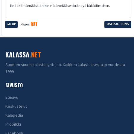
Knääkähtämääsillänikin viälä vetääsen brändyä käkättimehen.
GO UP
Pages
1
USER ACTIONS
KALASSA
.NET
Suomen suurin kalastusyhteisö. Kaikkea kalastuksesta jo vuodesta
1999.
SIVUSTO
Etusivu
Keskustelut
Kalapedia
Propilkki
Facebook