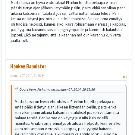
Musta tässä on hyviä ehdotuksia! Etenkin toi että pelaajia ei enää
pääsisi tietyn ajan jälkeen liittymään peliin, paitsi ehkä sen vikan parin
aikana katsomaan tulokset jos sen välttämättä haluaa tehdä. Pari
kertaa on käynyt just niin kuin edellä mainitsit. Ainakin oma ennätys
oli tulossa helposti, kunnes alkoi kaira rohisemaan vieressä ja kappas,
pari tyyppiä kairannu sievän ringin ympärille ja kummasti kalantulo
loppui. Eikö ne tajunnu että jalkaanhan mä olin kairannu kun verta
jäällä :roll:
Hankey Bannister
January 07, 2014, 21:26:54
#2
Quote from: Fiskarna on January 07, 2014, 19:39:56
Musta tässä on hyviä ehdotuksia! Etenkin toi että pelaajia ei
enää pääsisi tietyn ajan jälkeen liittymään peliin, paitsi ehkä
sen vikan parin aikana katsomaan tulokset jos sen välttämättä
haluaa tehdä. Pari kertaa on käynyt just niin kuin edellä
mainitsit. Ainakin oma ennätys oli tulossa helposti, kunnes alkoi
kaira rohisemaan vieressä ja kappas, pari tyyppiä kairannu
sievän ringin ympärille ja kummasti kalantulo loppui. Eikö ne