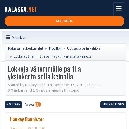
☰
KALASSA
.NET
KIRJAUDU
Main Menu
Kalassa.net keskustelut
Propilkki
Uutiset ja pelin kehitys
►
►
Lokkeja vähemmälle parilla yksinkertaisella keinolla
►
Lokkeja vähemmälle parilla
yksinkertaisella keinolla
Started by Hankey Bannister, December 15, 2013, 18:33:08
0 Members and 1 Guest are viewing this topic.
GO DOWN
Pages
1
USER ACTIONS
Hankey Bannister
December 15, 2013, 18:33:08