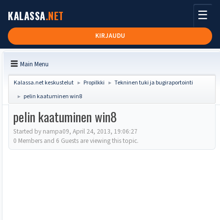
☰
KALASSA
.NET
KIRJAUDU
Main Menu
Kalassa.net keskustelut
Propilkki
Tekninen tuki ja bugiraportointi
►
►
pelin kaatuminen win8
►
pelin kaatuminen win8
Started by nampa09, April 24, 2013, 19:06:27
0 Members and 6 Guests are viewing this topic.