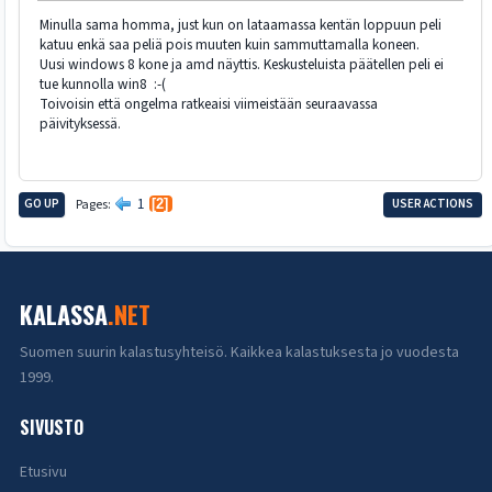
Minulla sama homma, just kun on lataamassa kentän loppuun peli
katuu enkä saa peliä pois muuten kuin sammuttamalla koneen.
Uusi windows 8 kone ja amd näyttis. Keskusteluista päätellen peli ei
tue kunnolla win8 :-(
Toivoisin että ongelma ratkeaisi viimeistään seuraavassa
päivityksessä.
1
GO UP
Pages
2
USER ACTIONS
KALASSA
.NET
Suomen suurin kalastusyhteisö. Kaikkea kalastuksesta jo vuodesta
1999.
SIVUSTO
Etusivu