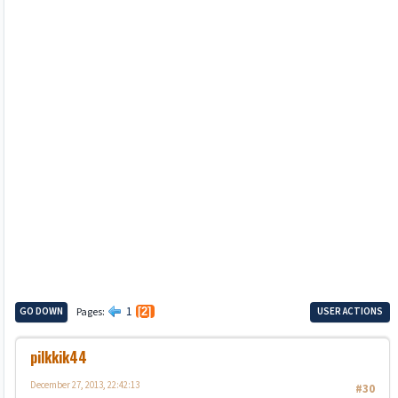
1
GO DOWN
Pages
2
USER ACTIONS
pilkkik44
December 27, 2013, 22:42:13
#30