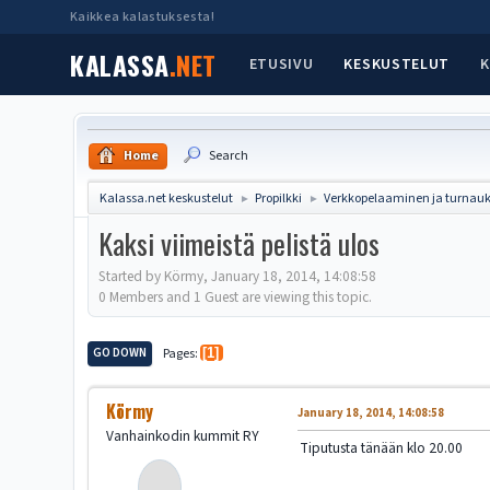
Kaikkea kalastuksesta!
KALASSA
.NET
ETUSIVU
KESKUSTELUT
K
Home
Search
Kalassa.net keskustelut
Propilkki
Verkkopelaaminen ja turnauk
►
►
Kaksi viimeistä pelistä ulos
Started by Körmy, January 18, 2014, 14:08:58
0 Members and 1 Guest are viewing this topic.
GO DOWN
Pages
1
Körmy
January 18, 2014, 14:08:58
Vanhainkodin kummit RY
Tiputusta tänään klo 20.00