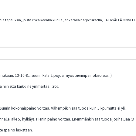
omia tapauksia, joista ehkä kovalla kurilla, ankaralla harjoituksella, JA HYVÄLLÄ ONNELLA
ukaan. 12-10-8... suurin kala 2 pojoa myös pieninpainokisoissa. :)
 niin että kaikki ne ymmärtää. :roll:
 Suurin kokonaispaino voittaa. Vähempikin saa tuoda kuin 5 kpl mutta ei yli...
nalle. alle 5, hylkäys. Pienin paino voittaa. Enemmänkin saa tuoda jos haluaa :D
hteispaino lasketaan.