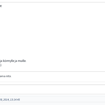
et
 ja körmylle ja muille.
-)
oma riitä.
8, 2014, 13:14:45