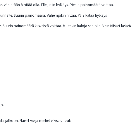
. vähintään 8 pitää olla. Ellei, niin hylkäys. Pienin painomäärä voittaa.
unnalle. Suurin painomäärä. Vähempikin riittää. Yli 3 kalaa hylkäys.
. Suurin painomäärä kiiskeistä voittaa. Muitakin kaloja saa olla. Vain Kiisket lasketa
.
.
p.
tä jatkoon. Naiset vie ja miehet vikisee. :evil: