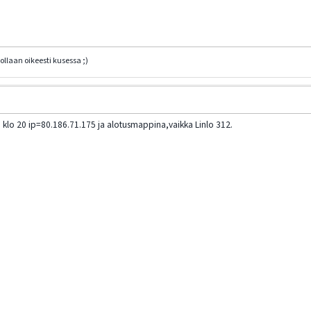
 ollaan oikeesti kusessa ;)
sta klo 20 ip=80.186.71.175 ja alotusmappina,vaikka Linlo 312.