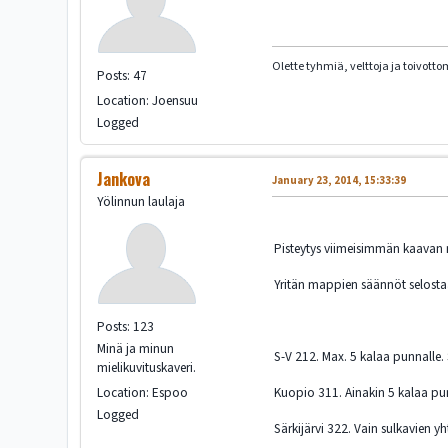
Olette tyhmiä, velttoja ja toivott
Posts: 47
Location: Joensuu
Logged
Jankova
January 23, 2014, 15:33:39
Yölinnun laulaja
Pisteytys viimeisimmän kaavan m
Yritän mappien säännöt selostaa
Posts: 123
Minä ja minun
S-V 212. Max. 5 kalaa punnalle.
mielikuvituskaveri.
Location: Espoo
Kuopio 311. Ainakin 5 kalaa pun
Logged
Särkijärvi 322. Vain sulkavien y