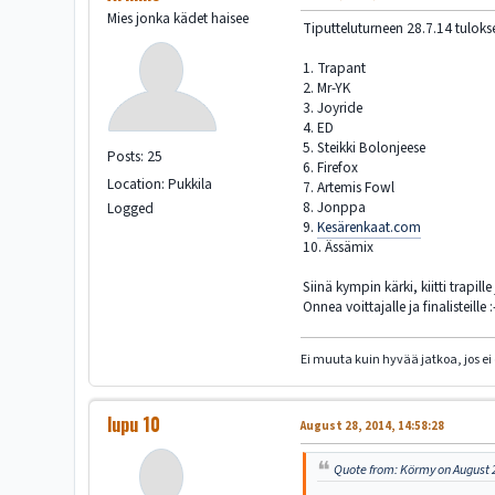
Mies jonka kädet haisee
Tiputteluturneen 28.7.14 tuloks
1. Trapant
2. Mr-YK
3. Joyride
4. ED
5. Steikki Bolonjeese
Posts: 25
6. Firefox
Location: Pukkila
7. Artemis Fowl
8. Jonppa
Logged
9.
Kesärenkaat.com
10. Ässämix
Siinä kympin kärki, kiitti trapille
Onnea voittajalle ja finalisteille :
Ei muuta kuin hyvää jatkoa, jos ei 
lupu 10
August 28, 2014, 14:58:28
Quote from: Körmy on August 2