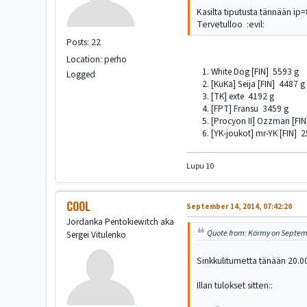
Kasilta tiputusta tännään ip
Tervetulloo :evil:
Posts: 22
Location: perho
1. White Dog [FIN] 5593 g
Logged
2. [KuKa] Seija [FIN] 4487 g
3. [TK] exte 4192 g
4. [FPT] Fransu 3459 g
5. [Procyon II] Ozzman [FIN
6. [YK-joukot] mr-YK [FIN] 2
Lupu 10
COOL
September 14, 2014, 07:42:20
Jordanka Pentokiewitch aka
Quote from: Körmy on Septemb
Sergei Vitulenko
Sinkkuliturnetta tänään 20.0
Illan tulokset sitten::