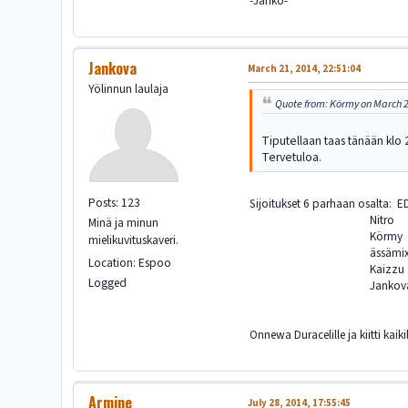
-Janko-
Jankova
March 21, 2014, 22:51:04
Yölinnun laulaja
Quote from: Körmy on March 2
Tiputellaan taas tänään klo 
Tervetuloa.
Posts: 123
Sijoitukset 6 parhaan osalta: E
Nitro
Minä ja minun
Körmy
mielikuvituskaveri.
ässämi
Location: Espoo
Kaizzu
Logged
Jankov
Onnewa Duracelille ja kiitti kaikill
Armine
July 28, 2014, 17:55:45