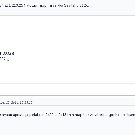
=84.231.213.254 alotusmappina vaikka Savilahti 312kl.
] 3032 g
562 g
er 12, 2014, 12:38:22
0 avaan ajoissa ja pelataan 2x30 ja 2x15 min mapit ähvä vitosina,,jonka esellis