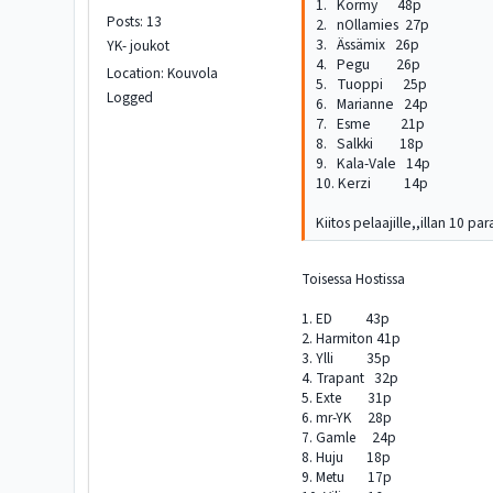
1. Körmy 48p
Posts: 13
2. nOllamies 27p
3. Ässämix 26p
YK- joukot
4. Pegu 26p
Location: Kouvola
5. Tuoppi 25p
Logged
6. Marianne 24p
7. Esme 21p
8. Salkki 18p
9. Kala-Vale 14p
10. Kerzi 14p
Kiitos pelaajille,,illan 10 par
Toisessa Hostissa
1. ED 43p
2. Harmiton 41p
3. Ylli 35p
4. Trapant 32p
5. Exte 31p
6. mr-YK 28p
7. Gamle 24p
8. Huju 18p
9. Metu 17p