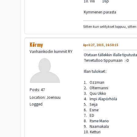
10. Vili 16p
Kymmenen parasta
Sitten kun selitykset loppuu, sitten
Körmy
April 27, 2015, 16:58:15
Vanhainkodin kummit RY
Otetaan tällekkin illalle tiputu
Tervetulloo tippumaan :-D
Illan tulokset::
1. Ozzman
2. Oltermanni
Posts: 47
3. Quu Ukko
Location: Joensuu
4. Impi Alapörhölä
Logged
5. Seija
6. Esme
7. ED
8. Itsme Mario
9. Naamakala
10. Ketturi