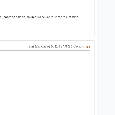
!, saataan aikaan jonkinlaisia pelureita, ihmeitä ei ototeta.
Last Edit
: January 24, 2014, 07:39:05 by Jankova
#1