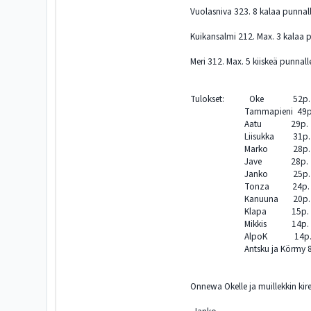
Vuolasniva 323. 8 kalaa punnalle
Kuikansalmi 212. Max. 3 kalaa p
Meri 312. Max. 5 kiiskeä punnalle
Tulokset: Oke 52p.
Tammapieni 49p
Aatu 29p.
Liisukka 31p.
Marko 28p.
Jave 28p.
Janko 25p.
Tonza 24p.
Kanuuna 20p.
Klapa 15p.
Mikkis 14p.
AlpoK 14p
Antsku ja Körmy 8
Onnewa Okelle ja muillekkin kirei