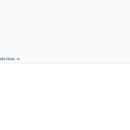
asta tässä :-o