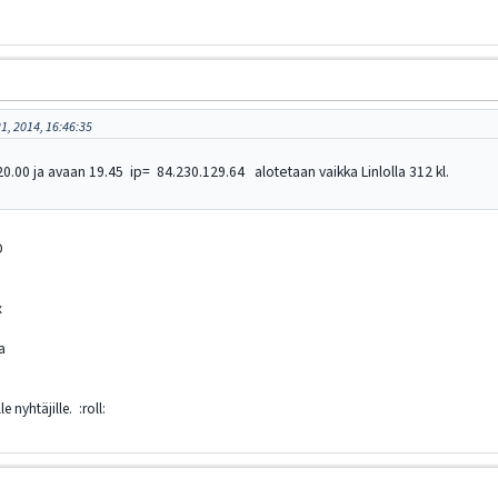
1, 2014, 16:46:35
20.00 ja avaan 19.45 ip= 84.230.129.64 alotetaan vaikka Linlolla 312 kl.
D
x
a
e nyhtäjille. :roll: