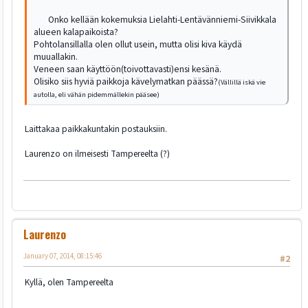
Onko kellään kokemuksia Lielahti-Lentävänniemi-Siivikkala
alueen kalapaikoista?
Pohtolansillalla olen ollut usein, mutta olisi kiva käydä
muuallakin.
Veneen saan käyttöön(toivottavasti)ensi kesänä.
Olisiko siis hyviä paikkoja kävelymatkan päässä?
(Vällillä iskä vie
autolla, eli vähän pidemmällekin pääsee)
Laittakaa paikkakuntakin postauksiin.
Laurenzo on ilmeisesti Tampereelta (?)
Laurenzo
January 07, 2014, 08:15:46
#2
Kyllä, olen Tampereelta