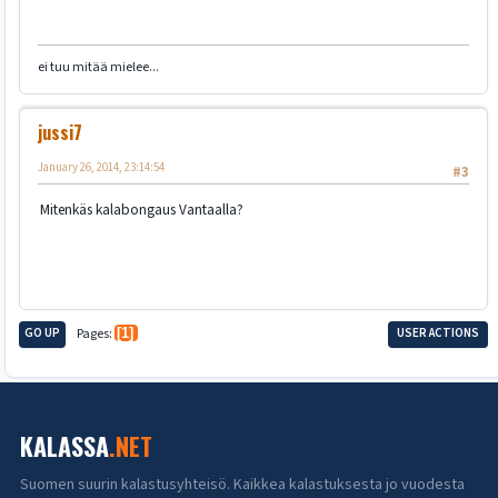
ei tuu mitää mielee...
jussi7
January 26, 2014, 23:14:54
#3
Mitenkäs kalabongaus Vantaalla?
GO UP
Pages
1
USER ACTIONS
KALASSA
.NET
Suomen suurin kalastusyhteisö. Kaikkea kalastuksesta jo vuodesta