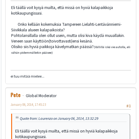
Eli täällä voit kysyä muilta, että missä on hyviä kalapaikkoja
kotikaupungissasi.
Onko kellään kokemuksia Tampereen Lielahti-Lentävänniemi-
Siivikkala alueen kalapaikoista?
Pohtolansillalla olen ollut usein, mutta olisi kiva käydä muuallakin.
Veneen saan käyttöön(toivottavasti)ensi kesänä.
Olisiko siis hyviä paikkoja kävelymatkan päässä?
(Vällillä iskä vie autolla, eli
vähän pidemmällekin pääsee)
ei tuu mitää mielee...
Pete
Global Moderator
January 06, 2014, 17:45:23
#1
Quote from: Laurenzo on January 06, 2014, 13:32:29
Eli täällä voit kysyä muilta, että missä on hyviä kalapaikkoja
kotikaupungissasi.