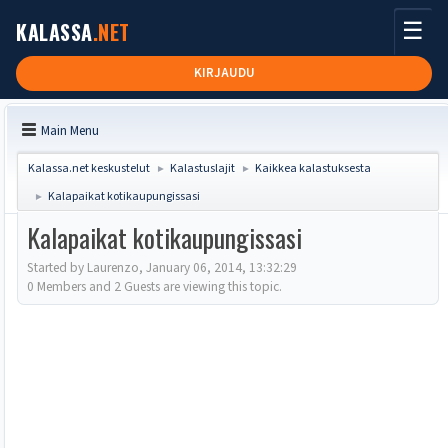
☰
KALASSA
.NET
KIRJAUDU
Main Menu
Kalassa.net keskustelut
Kalastuslajit
Kaikkea kalastuksesta
►
►
Kalapaikat kotikaupungissasi
►
Kalapaikat kotikaupungissasi
Started by Laurenzo, January 06, 2014, 13:32:29
0 Members and 2 Guests are viewing this topic.