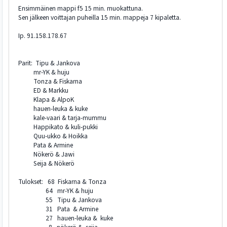
Ensimmäinen mappi f5 15 min. muokattuna.
Sen jälkeen voittajan puheilla 15 min. mappeja 7 kipaletta.
Ip. 91.158.178.67
Parit: Tipu & Jankova
mr-YK & huju
Tonza & Fiskarna
ED & Markku
Klapa & AlpoK
hauen-leuka & kuke
kale-vaari & tarja-mummu
Happikato & kuli-pukki
Quu-ukko & Hoikka
Pata & Armine
Nökerö & Jawi
Seija & Nökerö
Tulokset: 68 Fiskarna & Tonza
64 mr-YK & huju
55 Tipu & Jankova
31 Pata & Armine
27 hauen-leuka & kuke