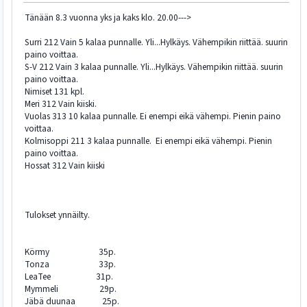
Tänään 8.3 vuonna yks ja kaks klo. 20.00--->
Surri 212 Vain 5 kalaa punnalle. Yli...Hylkäys. Vähempikin riittää. suurin
paino voittaa.
S-V 212 Vain 3 kalaa punnalle. Yli...Hylkäys. Vähempikin riittää. suurin
paino voittaa.
Nimiset 131 kpl.
Meri 312 Vain kiiski.
Vuolas 313 10 kalaa punnalle. Ei enempi eikä vähempi. Pienin paino
voittaa.
Kolmisoppi 211 3 kalaa punnalle. Ei enempi eikä vähempi. Pienin
paino voittaa.
Hossat 312 Vain kiiski
Tulokset ynnäilty.
Körmy 35p.
Tonza 33p.
LeaTee 31p.
Mymmeli 29p.
Jäbä duunaa 25p.