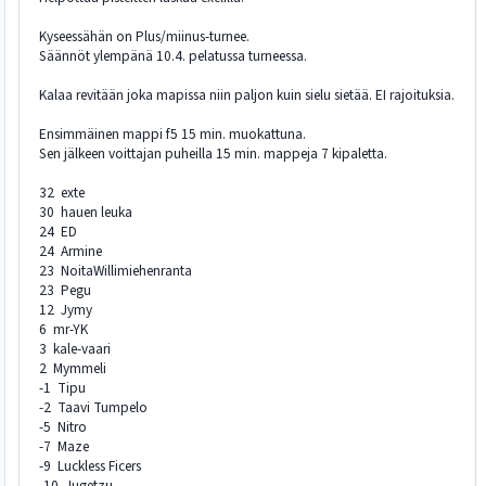
Kyseessähän on Plus/miinus-turnee.
Säännöt ylempänä 10.4. pelatussa turneessa.
Kalaa revitään joka mapissa niin paljon kuin sielu sietää. EI rajoituksia.
Ensimmäinen mappi f5 15 min. muokattuna.
Sen jälkeen voittajan puheilla 15 min. mappeja 7 kipaletta.
32 exte
30 hauen leuka
24 ED
24 Armine
23 NoitaWillimiehenranta
23 Pegu
12 Jymy
6 mr-YK
3 kale-vaari
2 Mymmeli
-1 Tipu
-2 Taavi Tumpelo
-5 Nitro
-7 Maze
-9 Luckless Ficers
-10 Jugetzu