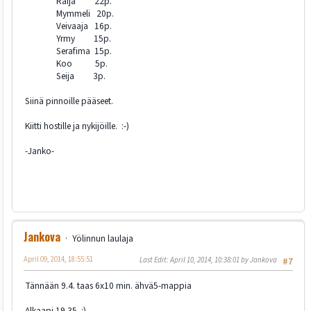
Raija 22p.
Mymmeli 20p.
Veivaaja 16p.
Yrmy 15p.
Serafima 15p.
Koo 5p.
Seija 3p.
Siinä pinnoille pääseet.
Kiitti hostille ja nykijöille. :-)
-Janko-
Jankova
Yölinnun laulaja
April 09, 2014, 18:55:51
Last Edit
: April 10, 2014, 10:38:01 by Jankova
#7
Tännään 9.4. taas 6x10 min. ähvä5-mappia
Alkaapi 19.35. :)