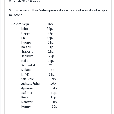
Vuontele 312 10 kalaa
Suurin paino voittaa. Vähempikin kaloja riittää. Kaikki kisat Kaikki lajit-
muotona.
Tulokset. Seija 36p.
Nitro 34p.
Happi 33p.
ED 32p.
Huono 31p.
Kaizzu 31p.
Trapant 29p.
Jankova 25p.
Raija 24p.
Sintti-Mikko 20p.
Malaco 19p.
Mr-YK 19p.
Kala-Vale 19p.
Luckless Fisher 16p.
Mymmeli 14p.
ässämix 12p.
KuKa 11p.
Ranetar 10p.
Körmy 10p.