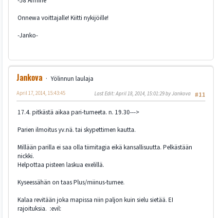
-58 Armine
Onnewa voittajalle! Kiitti nykijöille!
-Janko-
Jankova
Yölinnun laulaja
April 17, 2014, 15:43:45
Last Edit
: April 18, 2014, 15:01:29 by Jankova
#11
17.4. pitkästä aikaa pari-turneeta. n. 19.30--->
Parien ilmoitus yv.nä. tai skypettimen kautta.
Millään parilla ei saa olla tiimitagia eikä kansallisuutta. Pelkästään
nickki.
Helpottaa pisteen laskua exelillä.
Kyseessähän on taas Plus/miinus-turnee.
Kalaa revitään joka mapissa niin paljon kuin sielu sietää. EI
rajoituksia. :evil: