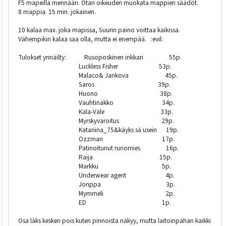
F5 mapeilla mennään. Otan oikeuden muokata mappien säädöt.
8 mappia. 15 min. jokainen.
10 kalaa max. joka mapissa, Suurin paino voittaa kaikissa.
Vähempikin kalaa saa olla, mutta ei enempää. :evil:
Tulokset ynnäilty: Rusoposkinen inkkari 55p.
Luckless Fisher 53p.
Malaco& Jankova 45p.
Saros 39p.
Huono 38p.
Vauhtinakko 34p.
Kala-Vale 33p.
Myrskyvaroitus 29p.
Katariina_75&käyks sä usein 19p.
Ozzman 17p.
Patinoitunut runomies 16p.
Raija 15p.
Markku 5p.
Underwear agent 4p.
Jonppa 3p.
Mymmeli 2p.
ED 1p.
Osa läks kesken pois kuten pinnoista näkyy, mutta laitoinpahan kaikki