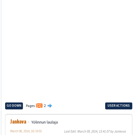
2
GO DOWN
Pages
1
USER ACTIONS
Jankova
Yölinnun laulaja
March 08, 2014, 16:33:01
Last Edit
: March 09, 2014, 13:41:07 by Jankova