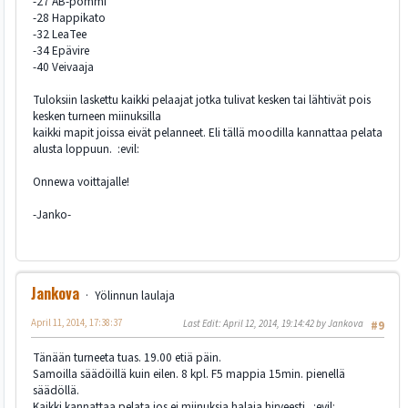
-27 AB-pommi
-28 Happikato
-32 LeaTee
-34 Epävire
-40 Veivaaja
Tuloksiin laskettu kaikki pelaajat jotka tulivat kesken tai lähtivät pois
kesken turneen miinuksilla
kaikki mapit joissa eivät pelanneet. Eli tällä moodilla kannattaa pelata
alusta loppuun. :evil:
Onnewa voittajalle!
-Janko-
Jankova
Yölinnun laulaja
April 11, 2014, 17:38:37
Last Edit
: April 12, 2014, 19:14:42 by Jankova
#9
Tänään turneeta tuas. 19.00 etiä päin.
Samoilla säädöillä kuin eilen. 8 kpl. F5 mappia 15min. pienellä
säädöllä.
Kaikki kannattaa pelata jos ei miinuksia halaja hirveesti. :evil: