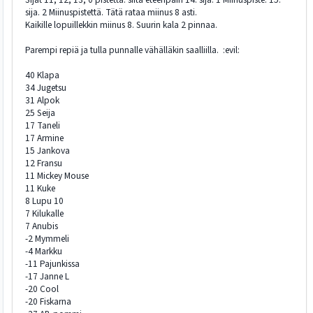
sija. 2 Miinuspistettä. Tätä rataa miinus 8 asti.
Kaikille lopuillekkin miinus 8. Suurin kala 2 pinnaa.
Parempi repiä ja tulla punnalle vähälläkin saalliilla. :evil:
40 Klapa
34 Jugetsu
31 Alpok
25 Seija
17 Taneli
17 Armine
15 Jankova
12 Fransu
11 Mickey Mouse
11 Kuke
8 Lupu 10
7 Kilukalle
7 Anubis
-2 Mymmeli
-4 Markku
-11 Pajunkissa
-17 Janne L
-20 Cool
-20 Fiskarna