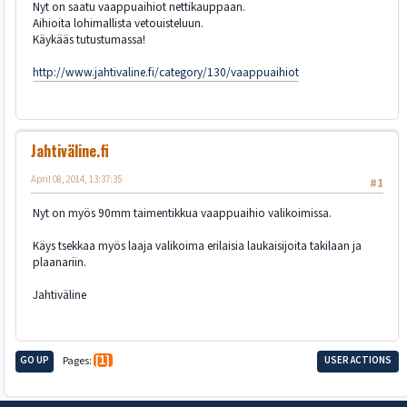
Nyt on saatu vaappuaihiot nettikauppaan.
Aihioita lohimallista vetouisteluun.
Käykääs tutustumassa!
http://www.jahtivaline.fi/category/130/vaappuaihiot
Jahtiväline.fi
April 08, 2014, 13:37:35
#1
Nyt on myös 90mm taimentikkua vaappuaihio valikoimissa.
Käys tsekkaa myös laaja valikoima erilaisia laukaisijoita takilaan ja
plaanariin.
Jahtiväline
GO UP
Pages
1
USER ACTIONS