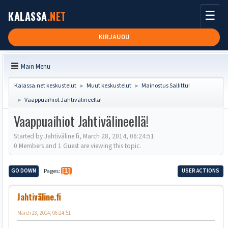
☰
KALASSA
.NET
KIRJAUDU
Main Menu
Kalassa.net keskustelut
Muut keskustelut
Mainostus Sallittu!
►
►
Vaappuaihiot Jahtivälineellä!
►
Vaappuaihiot Jahtivälineellä!
Started by Jahtiväline.fi, March 28, 2014, 06:24:51
0 Members and 1 Guest are viewing this topic.
GO DOWN
Pages
1
USER ACTIONS
Jahtiväline.fi
March 28, 2014, 06:24:51