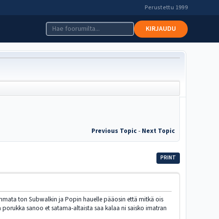
Perustettu 1999
KIRJAUDU
Previous Topic
-
Next Topic
PRINT
hommata ton Subwalkin ja Popin hauelle pääosin että mitkä ois
 Ja porukka sanoo et satama-altaista saa kalaa ni saisko imatran