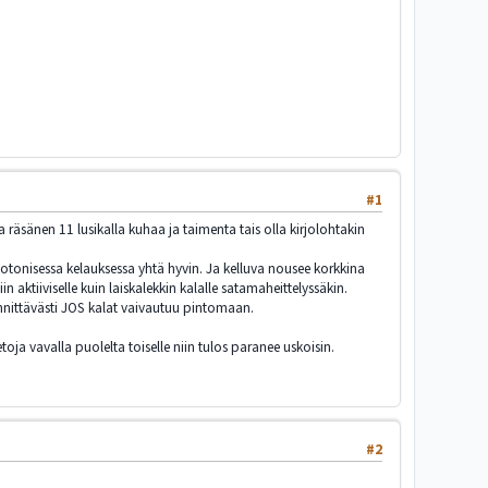
#1
räsänen 11 lusikalla kuhaa ja taimenta tais olla kirjolohtakin
notonisessa kelauksessa yhtä hyvin. Ja kelluva nousee korkkina
aktiiviselle kuin laiskalekkin kalalle satamaheittelyssäkin.
nnittävästi JOS kalat vaivautuu pintomaan.
oja vavalla puolelta toiselle niin tulos paranee uskoisin.
#2