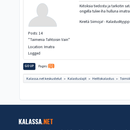
Kiitoksia tiedosta ja tarkotin sa
ongella tulee iha hulluna imatra
Kireitä Siimoja! - KalastusNyyp
Posts: 14
''Taimenia Tahtoisin Vain''
Location: Imatra
Logged
GO UP
Pages
1
Kalassa.net keskustelut
Kalastuslajit
Heittokalastus
Toimii
►
►
►
KALASSA
.NET