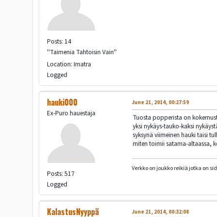
Posts: 14
''Taimenia Tahtoisin Vain''
Location: Imatra
Logged
hauki000
June 21, 2014, 00:27:59
Ex-Puro hauestaja
Tuosta popperista on kokemusta, 
yksi nykäys-tauko-kaksi nykäystä
syksynä viimeinen hauki taisi tu
miten toimii satama-altaassa, k
Verkko on joukko reikiä jotka on si
Posts: 517
Logged
KalastusNyyppä
June 21, 2014, 00:32:08