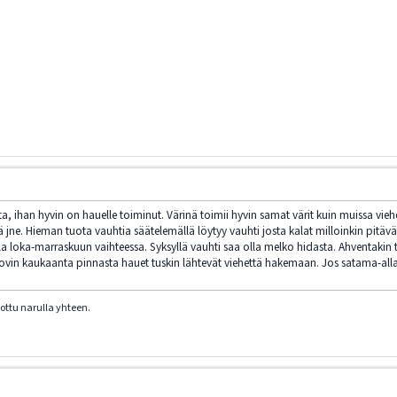
ihan hyvin on hauelle toiminut. Värinä toimii hyvin samat värit kuin muissa vieheis
 jne. Hieman tuota vauhtia säätelemällä löytyy vauhti josta kalat milloinkin pitävä
lla loka-marraskuun vaihteessa. Syksyllä vauhti saa olla melko hidasta. Ahventakin tä
ovin kaukaanta pinnasta hauet tuskin lähtevät viehettä hakemaan. Jos satama-allas
dottu narulla yhteen.