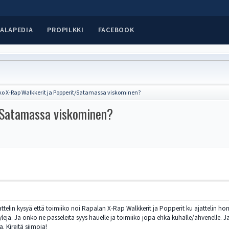
ALAPEDIA
PROPILKKI
FACEBOOK
ko X-Rap Walkkerit ja Popperit/Satamassa viskominen?
t/Satamassa viskominen?
attelin kysyä että toimiiko noi Rapalan X-Rap Walkkerit ja Popperit ku ajattelin 
yylejä. Ja onko ne passeleita syys hauelle ja toimiiko jopa ehkä kuhalle/ahvenelle.
. Kireitä siimoja!