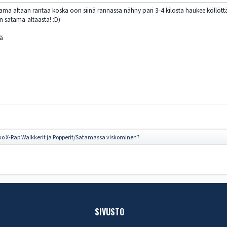
tama altaan rantaa koska oon siinä rannassa nähny pari 3-4 kilosta haukee köllöttääs,
n satama-altaasta! :D)
pä
ko X-Rap Walkkerit ja Popperit/Satamassa viskominen?
SIVUSTO