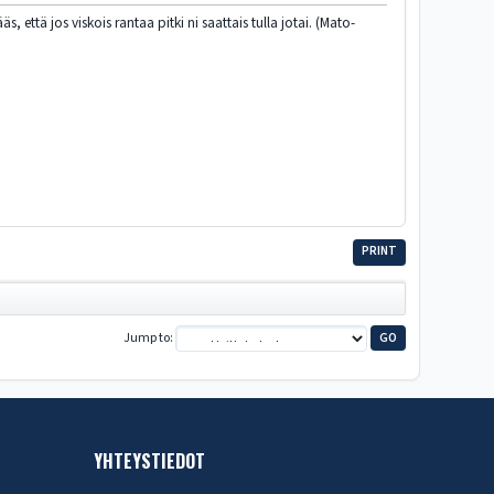
 että jos viskois rantaa pitki ni saattais tulla jotai. (Mato-
PRINT
Jump to
YHTEYSTIEDOT