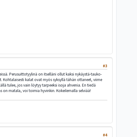
#3
sä. Perusuittotyylinä on itselläni ollut kaksi nykäystä-tauko-
t. Kohtalaisesti kalat ovat myös syksyllä tähän ottaneet, viime
llä tulee, jos vain löytyy tarpeeksi isoja ahvenia. En tiedä
 on matala, voi toimia hyvinkin. Kokeilemalla selviää!
#4