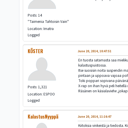
Posts: 14
''Taimenia Tahtoisin Vain''
Location: Imatra
Logged
KÖSTER
June 20, 2014, 10:47:51
En tuosta satamasta saa mieliku
kalastuspuistossa.
Itse suosisin noita suspendin ma
pintaan ja uppoava vajoaa pohjaa
Toki poppari sopivana päivänä 
X-rap on ihan hyvä peli heitellä
Posts: 1,321
Räsänen on käsialaviehe ,jokapai
Location: ESPOO
Logged
KalastusNyyppä
June 20, 2014, 11:16:47
Kiitoksia vinkeistä ja tiedosta. Ki