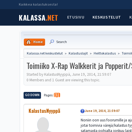
Kaikkea kalastuksesta!
KALASSA
.NET
ETUSIVU
KESKUSTELUT
K
Home
Search
Kalassa.net keskustelut
Kalastuslajit
Heittokalastus
Toimii
►
►
►
Toimiiko X-Rap Walkkerit ja Popperi
Started by KalastusNyyppä, June 19, 2014, 21:59:07
0 Members and 1 Guest are viewing this topic.
GO DOWN
Pages
1
KalastusNyyppä
June 19, 2014, 21:59:07
Noniin oon uus foorumille ja aj
jotai toimivia värejä/kalastus t
satamasta pohjalta jonkuu laista