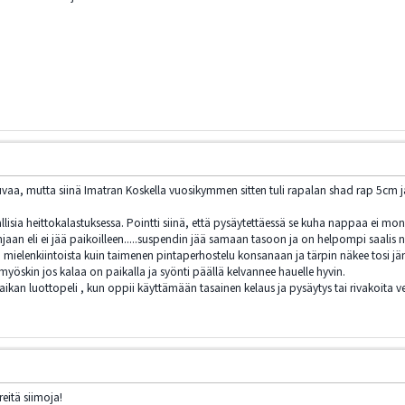
vaa, mutta siinä Imatran Koskella vuosikymmen sitten tuli rapalan shad rap 5cm ja 
llisia heittokalastuksessa. Pointti siinä, että pysäytettäessä se kuha nappaa ei mo
n eli ei jää paikoilleen.....suspendin jää samaan tasoon ja on helpompi saalis niin 
mielenkiintoista kuin taimenen pintaperhostelu konsanaan ja tärpin näkee tosi jä
 myöskin jos kalaa on paikalla ja syönti päällä kelvannee hauelle hyvin.
kan luottopeli , kun oppii käyttämään tasainen kelaus ja pysäytys tai rivakoita vet
reitä siimoja!