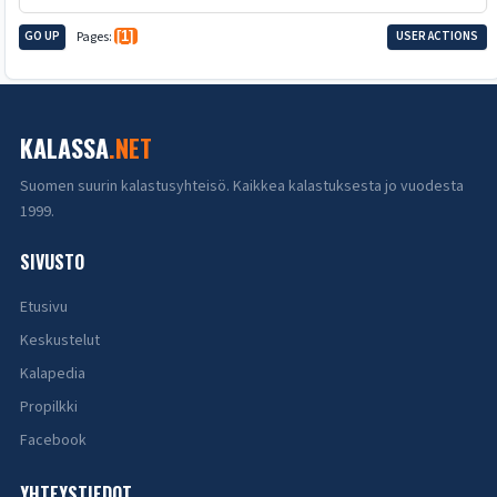
GO UP
Pages
1
USER ACTIONS
KALASSA
.NET
Suomen suurin kalastusyhteisö. Kaikkea kalastuksesta jo vuodesta
1999.
SIVUSTO
Etusivu
Keskustelut
Kalapedia
Propilkki
Facebook
YHTEYSTIEDOT