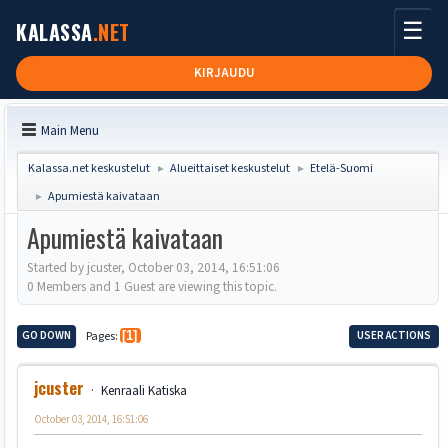
☰
KALASSA
.NET
KIRJAUDU
Main Menu
Kalassa.net keskustelut
Alueittaiset keskustelut
Etelä-Suomi
►
►
Apumiestä kaivataan
►
Apumiestä kaivataan
Started by jcuster, October 03, 2014, 16:51:06
0 Members and 1 Guest are viewing this topic.
GO DOWN
Pages
1
USER ACTIONS
jcuster
Kenraali Katiska
October 03, 2014, 16:51:06