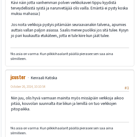
Kävi näin jotta vanhemman polven verkkokaveri tippu kyydistä
terveydellisistä syistä ja narunvetäjää olis vailla. Emäntä ei pysty koska
muksu mahassa:)
Jos noita verkkoja pystyis pitämään seuraavanakin talvena, apumies
auttais vallan paljon asiassa. Saalis menee puoliksi jos sitä tulee. Kysyn
jo pari kuukautta etukäteen, jotta ei tule kiire kun jäät tulee.
Yks asia on varma: Kun pilkkihaalarit päällä pierasee sen saa aina
silmilleen.
jcuster
Kenraali Katiska
October 26, 2014, 10:10:54
#1
Niin juu, olis hyvä varmaan mainita myös missäpäin verkkoja aikoo
pitää, kouvolan suunnalta itse liikun ja lemillä on tuo verkkojen
pitopaikka.
Yks asia on varma: Kun pilkkihaalarit päällä pierasee sen saa aina
silmilleen.