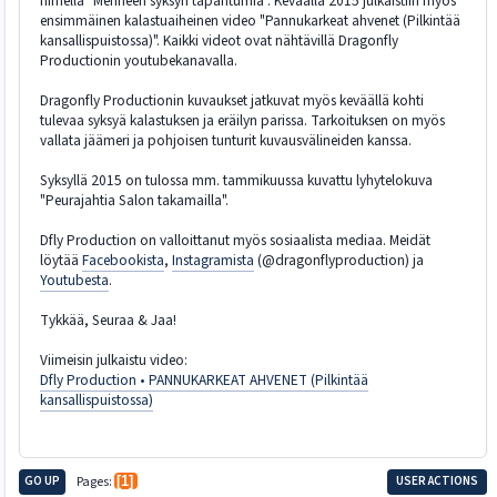
nimellä "Menneen syksyn tapahtumia". Keväällä 2015 julkaistiin myös
ensimmäinen kalastuaiheinen video "Pannukarkeat ahvenet (Pilkintää
kansallispuistossa)". Kaikki videot ovat nähtävillä Dragonfly
Productionin youtubekanavalla.
Dragonfly Productionin kuvaukset jatkuvat myös keväällä kohti
tulevaa syksyä kalastuksen ja eräilyn parissa. Tarkoituksen on myös
vallata jäämeri ja pohjoisen tunturit kuvausvälineiden kanssa.
Syksyllä 2015 on tulossa mm. tammikuussa kuvattu lyhytelokuva
"Peurajahtia Salon takamailla".
Dfly Production on valloittanut myös sosiaalista mediaa. Meidät
löytää
Facebookista
,
Instagramista
(@dragonflyproduction) ja
Youtubesta
.
Tykkää, Seuraa & Jaa!
Viimeisin julkaistu video:
Dfly Production • PANNUKARKEAT AHVENET (Pilkintää
kansallispuistossa)
GO UP
Pages
1
USER ACTIONS