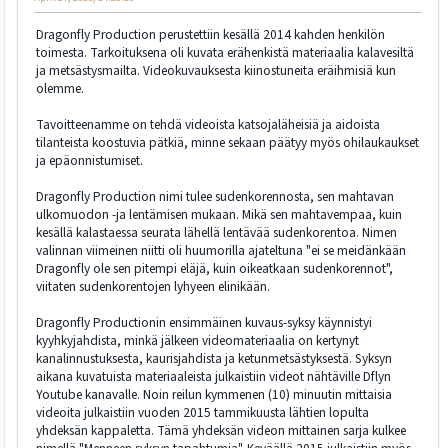
Dragonfly Production perustettiin kesällä 2014 kahden henkilön
toimesta. Tarkoituksena oli kuvata erähenkistä materiaalia kalavesiltä
ja metsästysmailta. Videokuvauksesta kiinostuneita eräihmisiä kun
olemme.
Tavoitteenamme on tehdä videoista katsojaläheisiä ja aidoista
tilanteista koostuvia pätkiä, minne sekaan päätyy myös ohilaukaukset
ja epäonnistumiset.
Dragonfly Production nimi tulee sudenkorennosta, sen mahtavan
ulkomuodon -ja lentämisen mukaan. Mikä sen mahtavempaa, kuin
kesällä kalastaessa seurata lähellä lentävää sudenkorentoa. Nimen
valinnan viimeinen niitti oli huumorilla ajateltuna "ei se meidänkään
Dragonfly ole sen pitempi eläjä, kuin oikeatkaan sudenkorennot",
viitaten sudenkorentojen lyhyeen elinikään.
Dragonfly Productionin ensimmäinen kuvaus-syksy käynnistyi
kyyhkyjahdista, minkä jälkeen videomateriaalia on kertynyt
kanalinnustuksesta, kaurisjahdista ja ketunmetsästyksestä. Syksyn
aikana kuvatuista materiaaleista julkaistiin videot nähtäville Dflyn
Youtube kanavalle. Noin reilun kymmenen (10) minuutin mittaisia
videoita julkaistiin vuoden 2015 tammikuusta lähtien lopulta
yhdeksän kappaletta. Tämä yhdeksän videon mittainen sarja kulkee