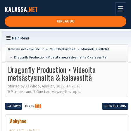
☰
KALASSA
.NET
KIRJAUDU
Main Menu
Kalassa.net keskustelut
Muut keskustelut
Mainostus Sallittu!
►
►
Dragonfly Production • Videoita metsästysmailta & kalavesiltä
►
Dragonfly Production • Videoita
metsästysmailta & kalavesiltä
Started by Aakyhoo, April 27, 2015, 14:29:10
0 Members and 1 Guest are viewing this topic.
GO DOWN
Pages
1
USER ACTIONS
Aakyhoo
April 27, 2015, 14:29:10