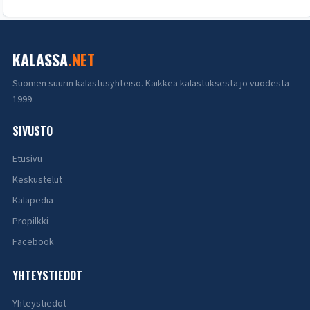
KALASSA
.NET
Suomen suurin kalastusyhteisö. Kaikkea kalastuksesta jo vuodesta
1999.
SIVUSTO
Etusivu
Keskustelut
Kalapedia
Propilkki
Facebook
YHTEYSTIEDOT
Yhteystiedot