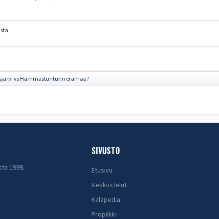
stä.
isjärvi vs Hammastunturin erämaa?
SIVUSTO
sta 1999.
Etusivu
Keskustelut
Kalapedia
Propilkki