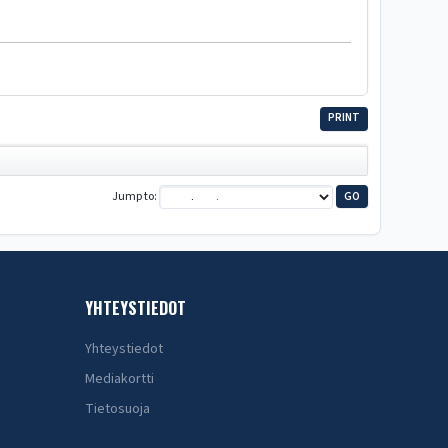
PRINT
Jump to
YHTEYSTIEDOT
Yhteystiedot
Mediakortti
Tietosuoja