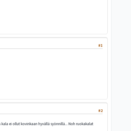
#1
#2
ä kala ei ollut kovinkaan hyvällä syönnillä... Noh ruokakalat