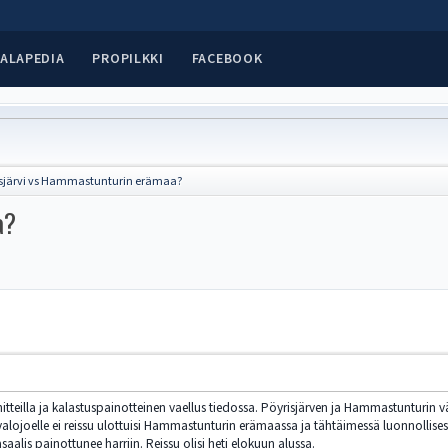
ALAPEDIA
PROPILKKI
FACEBOOK
isjärvi vs Hammastunturin erämaa?
a?
itteilla ja kalastuspainotteinen vaellus tiedossa. Pöyrisjärven ja Hammastunturin väl
valojoelle ei reissu ulottuisi Hammastunturin erämaassa ja tähtäimessä luonnollisest
aalis painottunee harriin. Reissu olisi heti elokuun alussa.