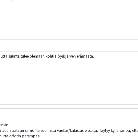
, mutta suunta tulee olemaan kohti Pöyrisjärven erämaata.
enkin.
? Juuri palasin samoilta suunnilta vaellus/kalastusreissulta. Täytyy kyllä sanoa, ett
, mutta odotin parempaa.