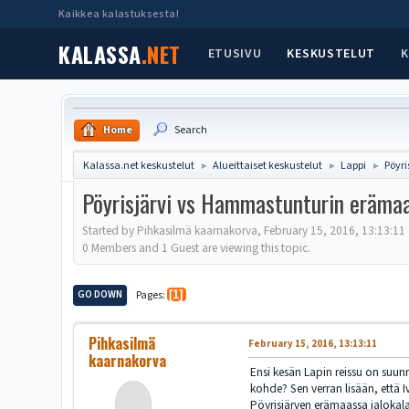
Kaikkea kalastuksesta!
KALASSA
.NET
ETUSIVU
KESKUSTELUT
K
Home
Search
Kalassa.net keskustelut
Alueittaiset keskustelut
Lappi
Pöyr
►
►
►
Pöyrisjärvi vs Hammastunturin eräma
Started by Pihkasilmä kaarnakorva, February 15, 2016, 13:13:11
0 Members and 1 Guest are viewing this topic.
GO DOWN
Pages
1
Pihkasilmä
February 15, 2016, 13:13:11
kaarnakorva
Ensi kesän Lapin reissu on suunn
kohde? Sen verran lisään, että I
Pöyrisjärven erämaassa jalokalas