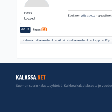
Posts: 1
Edullinen
yritysluotto
nopeasti neti
Logged
GO UP
Pages
1
Kalassa.net keskustelut
Alueittaiset keskustelut
Lappi
Pöyr
►
►
►
KALASSA
.NET
Suomen suurin kalastusyhteisö. Kaikkea kalastuksesta jo vuode