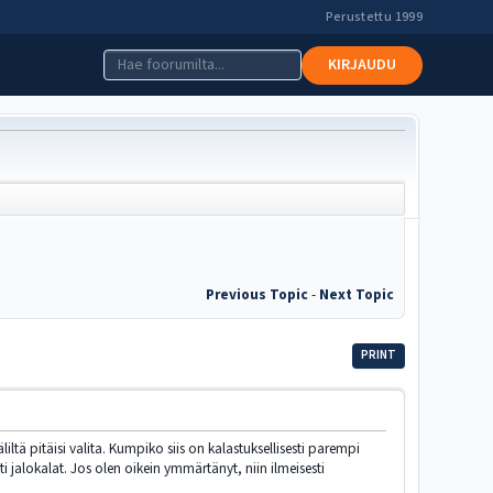
Perustettu 1999
KIRJAUDU
Previous Topic
-
Next Topic
PRINT
iltä pitäisi valita. Kumpiko siis on kalastuksellisesti parempi
i jalokalat. Jos olen oikein ymmärtänyt, niin ilmeisesti