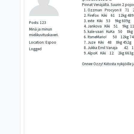
Pinnat Venäjältä. Suurin 2 pojo
1. Ozzman Procyon II 71 
2. Firefox Kiki 61 12kg 48
3. exte Kiki 53 9kg 609g 
Posts: 123
4. Jankova Kiki 51 9kg 1
Minä ja minun
5. kale-vaari KuKa 50 8kg
mielikuvituskaveri.
6. ItsmeMario! 50 12kg 7
Location: Espoo
7. Juze Kiki 48 8kg 452g
8. Jukka Emil Vanaja 42 
Logged
9. AlpoK Kiki 12 2kg 663
Onnee Ozzy! Kiitosta nykijöille ja