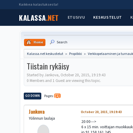
Kaikkea kalastuksesta!
KALASSA
.NET
ETUSIVU
KESKUSTELUT
K
Home
Search
Kalassa.net keskustelut
Propilkki
Verkkopelaaminen ja turnauk
►
►
Tiistain rykäisy
Started by Jankova, October 20, 2015, 19:19:43
0 Members and 1 Guest are viewing this topic.
GO DOWN
Pages
1
Jankova
October 20, 2015, 19:19:43
Yölinnun laulaja
20:00--->
6 x 15 min. voittajan muokkauks
ip.91.158.161.245