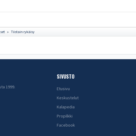
set
Tiistain rykäisy
►
SIVUSTO
sta 1999.
Etusivu
Keskustelut
Kalapedia
Propilkki
Facebook