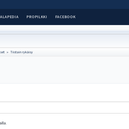
ALAPEDIA
PROPILKKI
FACEBOOK
set
Tiistain rykäisy
►
illa.