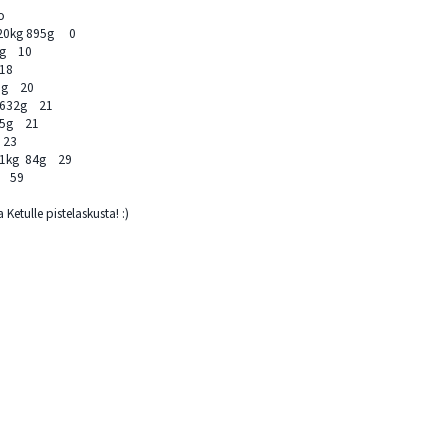
o
20kg 895g 0
9g 10
18
1g 20
 632g 21
45g 21
 23
11kg 84g 29
g 59
 Ketulle pistelaskusta! :)