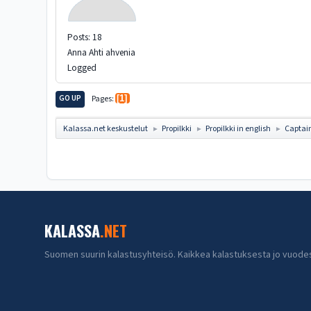
Posts: 18
Anna Ahti ahvenia
Logged
GO UP
Pages
1
Kalassa.net keskustelut
Propilkki
Propilkki in english
Captai
►
►
►
KALASSA
.NET
Suomen suurin kalastusyhteisö. Kaikkea kalastuksesta jo vuode