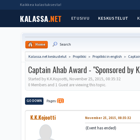
Kaikkea kalastuksesta!
KALASSA
.NET
ETUSIVU
KESKUSTELUT
K
Home
Search
Kalassa.net keskustelut
Propilkki
Propilkki in english
Captai
►
►
►
Captain Ahab Award - "Sponsored by K
Started by K.K.Kojootti, November 25, 2015, 08:35:32
0 Members and 1 Guest are viewing this topic.
GO DOWN
Pages
1
K.K.Kojootti
November 25, 2015, 08:35:32
(Event has ended)