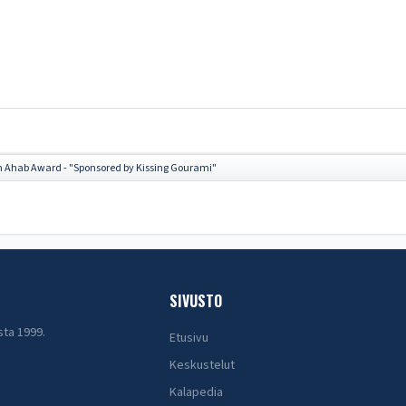
n Ahab Award - "Sponsored by Kissing Gourami"
SIVUSTO
sta 1999.
Etusivu
Keskustelut
Kalapedia