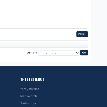
PRINT
Jump to
YHTEYSTIEDOT
Yhteystiedot
Mediakortti
Tietosuoja