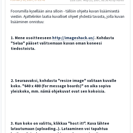
Last Edit
: May 23, 2007, 08:56:45 by Kaivo
Foorumilla kysellään aina silloin - tällöin ohjeita kuvan lisäämisestä
viestiin. Ajattelinkin laatia kuvalliset ohjeet yhdestä tavasta, jolla kuvan
lisääminen onnistuu:
1. Mene osoitteeseen
http://imageshack.us/
. Kohdasta
"Selaa" pääset valitsemaan kuvan oman koneesi
tiedostoista.
2. Seuraavaksi, kohdasta "resize image" valitaan kuvalle
koko. "640 x 480 (for message boards)" on aika sopiva
yleiskoko, mm. nämä ohjekuvat ovat sen kokoisia.
3. Kun koko on valittu, klikkaa "host it!". Kuva lähtee
latautumaan (uploading..). Lataaminen voi tapahtua