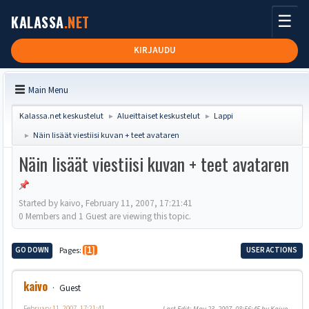
☰
KALASSA
.NET
KIRJAUDU
Main Menu
Kalassa.net keskustelut
Alueittaiset keskustelut
Lappi
►
►
Näin lisäät viestiisi kuvan + teet avataren
►
Näin lisäät viestiisi kuvan + teet avataren
Started by kaivo, February 11, 2007, 17:21:41
0 Members and 1 Guest are viewing this topic.
GO DOWN
Pages
1
USER ACTIONS
kaivo
Guest
February 11, 2007, 17:21:41