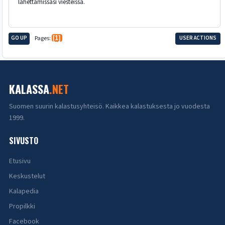
lähettämissäsi viesteissä.
GO UP
Pages
1
USER ACTIONS
KALASSA
.NET
Suomen suurin kalastusyhteisö. Kaikkea kalastuksesta jo vuodesta
1999.
SIVUSTO
Etusivu
Keskustelut
Kalapedia
Propilkki
Facebook