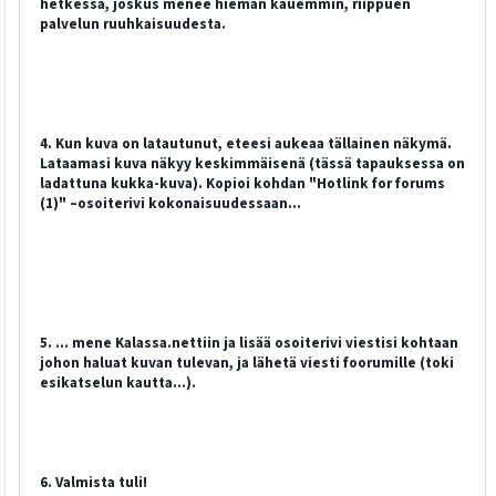
hetkessä, joskus menee hieman kauemmin, riippuen
palvelun ruuhkaisuudesta.
4. Kun kuva on latautunut, eteesi aukeaa tällainen näkymä.
Lataamasi kuva näkyy keskimmäisenä (tässä tapauksessa on
ladattuna kukka-kuva). Kopioi kohdan "Hotlink for forums
(1)" –osoiterivi kokonaisuudessaan...
5. ... mene Kalassa.nettiin ja lisää osoiterivi viestisi kohtaan
johon haluat kuvan tulevan, ja lähetä viesti foorumille (toki
esikatselun kautta...).
6. Valmista tuli!