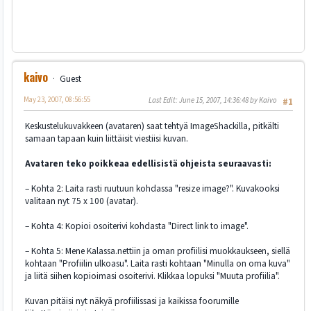
kaivo
Guest
May 23, 2007, 08:56:55
Last Edit
: June 15, 2007, 14:36:48 by Kaivo
#1
Keskustelukuvakkeen (avataren) saat tehtyä ImageShackilla, pitkälti
samaan tapaan kuin liittäisit viestiisi kuvan.
Avataren teko poikkeaa edellisistä ohjeista seuraavasti:
– Kohta 2: Laita rasti ruutuun kohdassa "resize image?". Kuvakooksi
valitaan nyt 75 x 100 (avatar).
– Kohta 4: Kopioi osoiterivi kohdasta "Direct link to image".
– Kohta 5: Mene Kalassa.nettiin ja oman profiilisi muokkaukseen, siellä
kohtaan "Profiilin ulkoasu". Laita rasti kohtaan "Minulla on oma kuva"
ja liitä siihen kopioimasi osoiterivi. Klikkaa lopuksi "Muuta profiilia".
Kuvan pitäisi nyt näkyä profiilissasi ja kaikissa foorumille