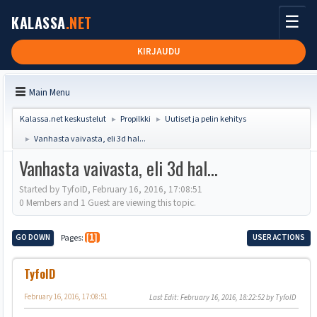
☰
KALASSA
.NET
KIRJAUDU
Main Menu
Kalassa.net keskustelut
Propilkki
Uutiset ja pelin kehitys
►
►
Vanhasta vaivasta, eli 3d hal...
►
Vanhasta vaivasta, eli 3d hal...
Started by TyfoID, February 16, 2016, 17:08:51
0 Members and 1 Guest are viewing this topic.
GO DOWN
Pages
1
USER ACTIONS
TyfoID
February 16, 2016, 17:08:51
Last Edit
: February 16, 2016, 18:22:52 by TyfoID