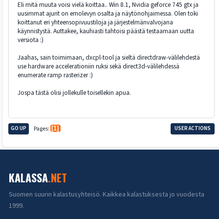
Eli mitä muuta voisi vielä koittaa.. Win 8.1, Nvidia geforce 745 gtx ja
uusimmat ajurit on emolevyn osalta ja näytönohjaimessa. Olen toki
koittanut eri yhteensopivuustiloja ja järjestelmänvalvojana
käynnistystä. Auttakee, kauhiasti tahtoisi päästä testaamaan uutta
versiota :)
Jaahas, sain toimimaan, dxcpl-tool ja sieltä directdraw-välilehdestä
use hardware accelerationiin ruksi sekä direct3d-välilehdessä
enumerate ramp rasterizer :)
Jospa tästä olisi jollekulle toisellekin apua.
GO UP
Pages
1
USER ACTIONS
KALASSA
.NET
Suomen suurin kalastusyhteisö. Kaikkea kalastuksesta jo vuodesta
1999.