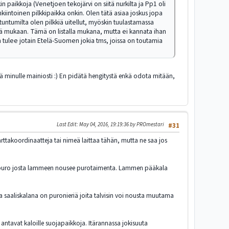
 paikkoja (Venetjoen tekojärvi on siitä nurkilta ja Pp1 oli
nkiintoinen pilkkipaikka onkin. Olen tätä asiaa joskus jopa
 tuntumilta olen pilkkiä uitellut, myöskin tuulastamassa
llä mukaan. Tämä on listalla mukana, mutta ei kannata ihan
 tulee jotain Etelä-Suomen jokia tms, joissa on toutamia
ttää minulle mainiosti :) En pidätä hengitystä enkä odota mitään,
Last Edit
: May 04, 2016, 19:19:36 by PROmestari
#31
i karttakoordinaatteja tai nimeä laittaa tähän, mutta ne saa jos
la puro josta lammeen nousee purotaimenta. Lammen pääkala
saaliskalana on puronieriä joita talvisin voi nousta muutama
antavat kaloille suojapaikkoja. Itärannassa jokisuuta