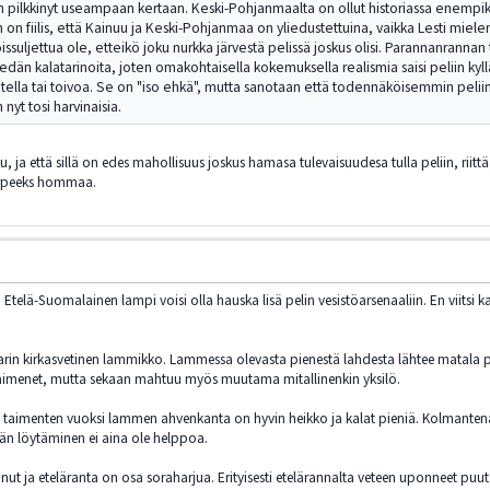
in pilkkinyt useampaan kertaan. Keski-Pohjanmaalta on ollut historiassa enempikin
 on fiilis, että Kainuu ja Keski-Pohjanmaa on yliedustettuina, vaikka Lesti miele
oissuljettua ole, etteikö joku nurkka järvestä pelissä joskus olisi. Parannanrannan
iedän kalatarinoita, joten omakohtaisella kokemuksella realismia saisi peliin ky
tella tai toivoa. Se on "iso ehkä", mutta sanotaan että todennäköisemmin peliin
 nyt tosi harvinaisia.
ittu, ja että sillä on edes mahollisuus joskus hamasa tulevaisuudesa tulla peliin, rii
 tarpeeks hommaa.
uttu Etelä-Suomalainen lampi voisi olla hauska lisä pelin vesistöarsenaaliin. En viits
aarin kirkasvetinen lammikko. Lammessa olevasta pienestä lahdesta lähtee mata
taimenet, mutta sekaan mahtuu myös muutama mitallinenkin yksilö.
taimenten vuoksi lammen ahvenkanta on hyvin heikko ja kalat pieniä. Kolmantena 
n löytäminen ei aina ole helppoa.
t ja eteläranta on osa soraharjua. Erityisesti etelärannalta veteen uponneet puut 