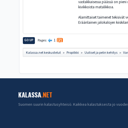
vastakkaisessa päässä on pieni
kivikkoista matalikkoa.
Alamittaiset taimenet tekisivät 
Eräänlainen jalokalojen kiiskilam
1
GO UP
Pages
2
Kalassa.net keskustelut
Propilkki
Uutiset ja pelin kehitys
Var
►
►
►
KALASSA
.NET
Suomen suurin kalastusyhteisö. Kaikkea kalastuksesta jo vuode