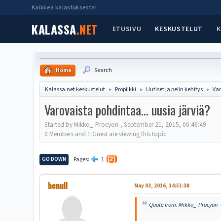
Kaikkea kalastuksesta!
KALASSA
.NET
ETUSIVU
KESKUSTELUT
K
Home
Search
Kalassa.net keskustelut
Propilkki
Uutiset ja pelin kehitys
Var
►
►
►
Varovaista pohdintaa... uusia järviä?
Started by Mikko_-Procyon-, September 21, 2015, 00:46:49
0 Members and 1 Guest are viewing this topic.
1
GO DOWN
Pages
2
henull
May 03, 2016, 14:51:38
Quote from: Mikko_-Procyon- o