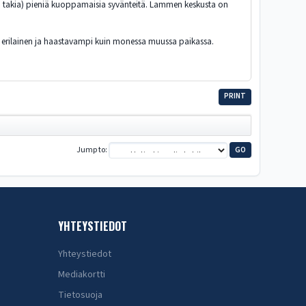
n takia) pieniä kuoppamaisia syvänteitä. Lammen keskusta on
yvin erilainen ja haastavampi kuin monessa muussa paikassa.
PRINT
Jump to
YHTEYSTIEDOT
Yhteystiedot
Mediakortti
Tietosuoja