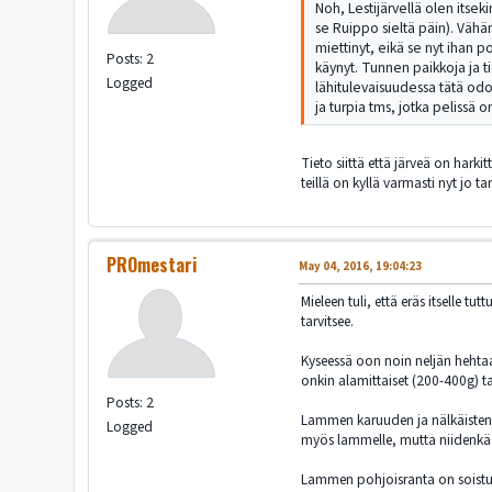
Noh, Lestijärvellä olen itsek
se Ruippo sieltä päin). Vähän
miettinyt, eikä se nyt ihan p
Posts: 2
käynyt. Tunnen paikkoja ja t
Logged
lähitulevaisuudessa tätä odo
ja turpia tms, jotka pelissä on
Tieto siittä että järveä on hark
teillä on kyllä varmasti nyt jo
PROmestari
May 04, 2016, 19:04:23
Mieleen tuli, että eräs itselle t
tarvitsee.
Kyseessä oon noin neljän heht
onkin alamittaiset (200-400g) 
Posts: 2
Lammen karuuden ja nälkäisten 
Logged
myös lammelle, mutta niidenkää
Lammen pohjoisranta on soistunu