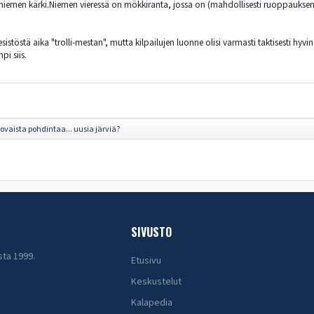
 niemen kärki.Niemen vieressä on mökkiranta, jossa on (mahdollisesti ruoppaukse
vesistöstä aika "trolli-mestan", mutta kilpailujen luonne olisi varmasti taktisesti h
pi siis.
ovaista pohdintaa... uusia järviä?
SIVUSTO
sta 1999.
Etusivu
Keskustelut
Kalapedia