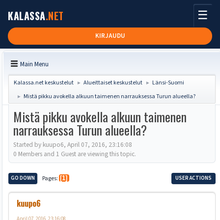
☰
KALASSA
.NET
KIRJAUDU
Main Menu
Kalassa.net keskustelut
Alueittaiset keskustelut
Länsi-Suomi
►
►
Mistä pikku avokella alkuun taimenen narrauksessa Turun alueella?
►
Mistä pikku avokella alkuun taimenen
narrauksessa Turun alueella?
Started by kuupo6, April 07, 2016, 23:16:08
0 Members and 1 Guest are viewing this topic.
GO DOWN
Pages
1
USER ACTIONS
kuupo6
April 07, 2016, 23:16:08