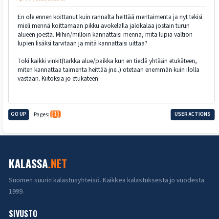
En ole ennen koittanut kuin rannalta heittää meritaimenta ja nyt tekisi
mieli mennä koittamaan pikku avokelalla jalokalaa jostain turun
alueen joesta. Mihin/milloin kannattaisi mennä, mitä lupia valtion
lupien lisäksi tarvitaan ja mitä kannattaisi uittaa?
Toki kaikki vinkit(tarkka alue/paikka kun en tiedä yhtään etukäteen,
miten kannattaa taimenta heittää jne..) otetaan enemmän kuin ilolla
vastaan. Kiitoksia jo etukäteen.
GO UP
Pages
1
USER ACTIONS
KALASSA
.NET
Suomen suurin kalastusyhteisö. Kaikkea kalastuksesta jo vuodesta
1999.
SIVUSTO