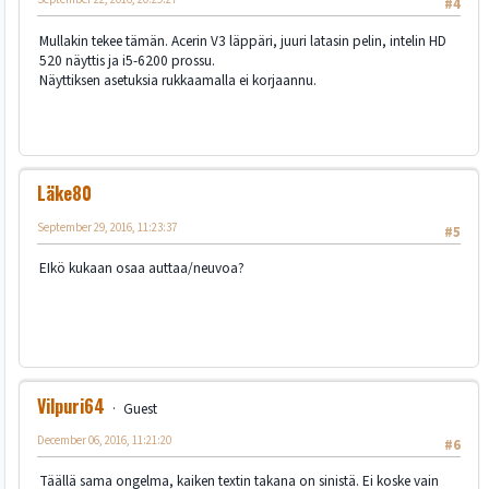
#4
Mullakin tekee tämän. Acerin V3 läppäri, juuri latasin pelin, intelin HD
520 näyttis ja i5-6200 prossu.
Näyttiksen asetuksia rukkaamalla ei korjaannu.
Läke80
September 29, 2016, 11:23:37
#5
EIkö kukaan osaa auttaa/neuvoa?
Vilpuri64
Guest
December 06, 2016, 11:21:20
#6
Täällä sama ongelma, kaiken textin takana on sinistä. Ei koske vain