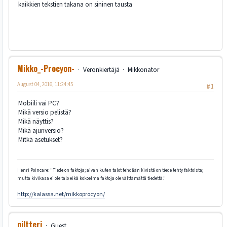
kaikkien tekstien takana on sininen tausta
Mikko_-Procyon-
Veronkiertäjä
Mikkonator
August 04, 2016, 11:24:45
#1
Mobiili vai PC?
Mikä versio pelistä?
Mikä näyttis?
Mikä ajuriversio?
Mitkä asetukset?
Henri Poincare: "Tiede on faktoja; aivan kuten talot tehdään kivistä on tiede tehty faktoista;
mutta kivikasa ei ole talo eikä kokoelma faktoja ole välttämättä tiedettä."
http://kalassa.net/mikkoprocyon/
niltteri
Guest