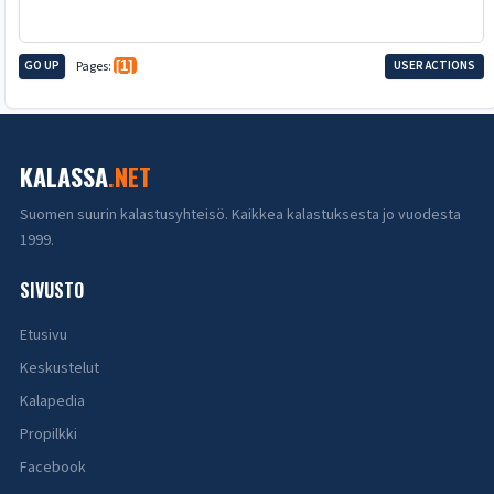
GO UP
Pages
1
USER ACTIONS
KALASSA
.NET
Suomen suurin kalastusyhteisö. Kaikkea kalastuksesta jo vuodesta
1999.
SIVUSTO
Etusivu
Keskustelut
Kalapedia
Propilkki
Facebook