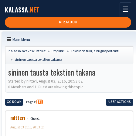
☰
KALASSA
.NET
KIRJAUDU
Main Menu
Kalassa.net keskustelut
Propilkki
Tekninen tuki ja bugiraportointi
►
►
sininen tausta tekstien takana
►
sininen tausta tekstien takana
Started by niltteri, August 03, 2016, 20:53:02
0 Members and 1 Guest are viewing this topic.
GO DOWN
Pages
1
USER ACTIONS
niltteri
Guest
August 03, 2016, 20:53:02