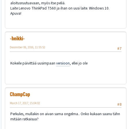
aloitusruutuavaan, myös itse peliä.
Laite Lenovo ThinkPad T560 ja ihan on uusi laite. Windows 10.
Apuva!
-heikki-
December 06, 2016, 11:55:52
#7
Kokeile päivittää uusimpaan
versioon
, ellei jo ole
ChampCap
March 17, 2017, 15:04:02
#8
Perkules, mullakin on aivan sama ongelma.. Onko kukaan saanu tähn
mitään ratkaisua?