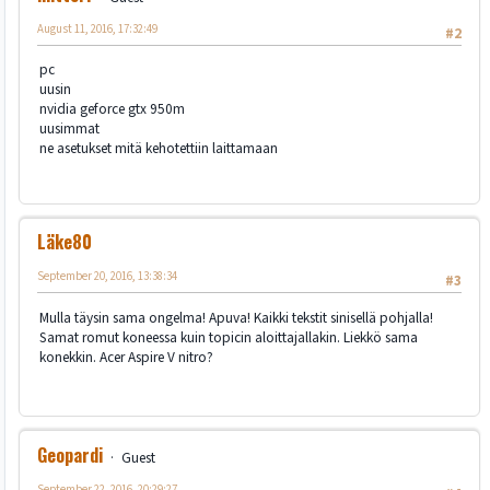
August 11, 2016, 17:32:49
#2
pc
uusin
nvidia geforce gtx 950m
uusimmat
ne asetukset mitä kehotettiin laittamaan
Läke80
September 20, 2016, 13:38:34
#3
Mulla täysin sama ongelma! Apuva! Kaikki tekstit sinisellä pohjalla!
Samat romut koneessa kuin topicin aloittajallakin. Liekkö sama
konekkin. Acer Aspire V nitro?
Geopardi
Guest
September 22, 2016, 20:29:27