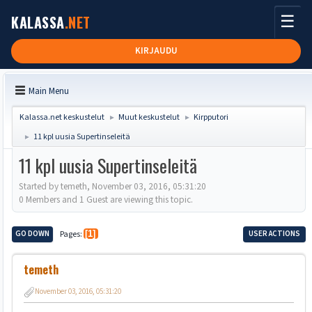
☰
KALASSA
.NET
KIRJAUDU
Main Menu
Kalassa.net keskustelut
Muut keskustelut
Kirpputori
►
►
11 kpl uusia Supertinseleitä
►
11 kpl uusia Supertinseleitä
Started by temeth, November 03, 2016, 05:31:20
0 Members and 1 Guest are viewing this topic.
GO DOWN
Pages
1
USER ACTIONS
temeth
November 03, 2016, 05:31:20