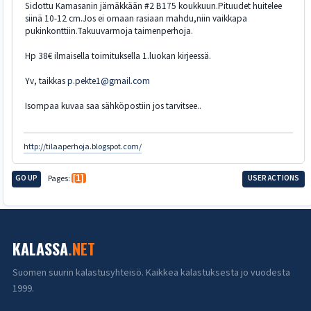
Sidottu Kamasanin jämäkkään #2 B175 koukkuun.Pituudet huitelee
siinä 10-12 cm.Jos ei omaan rasiaan mahdu,niin vaikkapa
pukinkonttiin.Takuuvarmoja taimenperhoja.
Hp 38€ ilmaisella toimituksella 1.luokan kirjeessä.
Yv, taikkas
p.pekte1@gmail.com
Isompaa kuvaa saa sähköpostiin jos tarvitsee..
http://tilaaperhoja.blogspot.com/
GO UP
Pages
1
USER ACTIONS
KALASSA
.NET
Suomen suurin kalastusyhteisö. Kaikkea kalastuksesta jo vuodesta
1999.