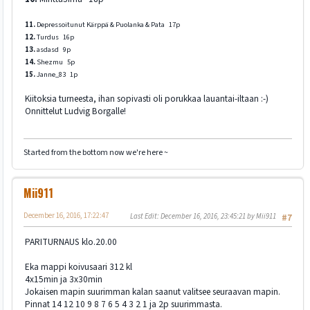
11.
Depressoitunut Kärppä & Puolanka & Pata 17p
12.
Turdus 16p
13.
asdasd 9p
14.
Shezmu 5p
15.
Janne_83 1p
Kiitoksia turneesta, ihan sopivasti oli porukkaa lauantai-iltaan :-)
Onnittelut Ludvig Borgalle!
Started from the bottom now we're here ~
Mii911
December 16, 2016, 17:22:47
Last Edit
: December 16, 2016, 23:45:21 by Mii911
#7
PARITURNAUS klo.20.00
Eka mappi koivusaari 312 kl
4x15min ja 3x30min
Jokaisen mapin suurimman kalan saanut valitsee seuraavan mapin.
Pinnat 14 12 10 9 8 7 6 5 4 3 2 1 ja 2p suurimmasta.