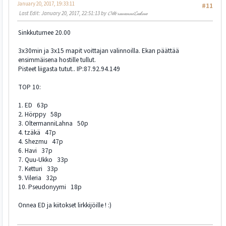
January 20, 2017, 19:33:11
#11
Last Edit
: January 20, 2017, 22:51:13 by 𝓞𝓁𝓉𝑒𝓇𝓂𝒶𝓃𝓃𝒾𝓛𝒶𝓀𝓃𝒶
Sinkkuturnee 20.00
3x30min ja 3x15 mapit voittajan valinnoilla. Ekan päättää
ensimmäisena hostille tullut.
Pisteet liigasta tutut.. IP:87.92.94.149
TOP 10:
1. ED 63p
2. Hörppy 58p
3. OltermanniLahna 50p
4. tzäkä 47p
4. Shezmu 47p
6. Havi 37p
7. Quu-Ukko 33p
7. Ketturi 33p
9. Vileria 32p
10. Pseudonyymi 18p
Onnea ED ja kiitokset lirkkijöille ! :)