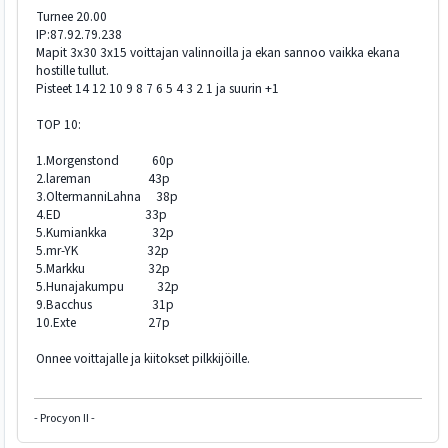
Turnee 20.00
IP:87.92.79.238
Mapit 3x30 3x15 voittajan valinnoilla ja ekan sannoo vaikka ekana
hostille tullut.
Pisteet 14 12 10 9 8 7 6 5 4 3 2 1 ja suurin +1
TOP 10:
1.Morgenstond 60p
2.lareman 43p
3.OltermanniLahna 38p
4.ED 33p
5.Kumiankka 32p
5.mr-YK 32p
5.Markku 32p
5.Hunajakumpu 32p
9.Bacchus 31p
10.Exte 27p
Onnee voittajalle ja kiitokset pilkkijöille.
- Procyon II -