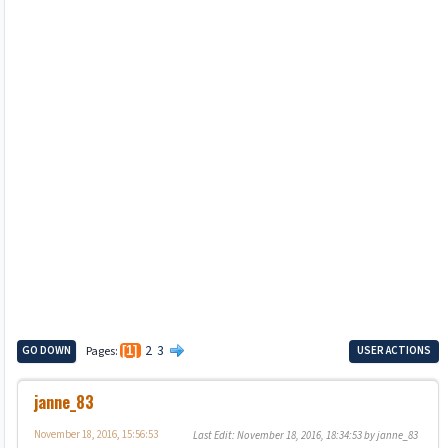
2
3
GO DOWN
Pages
1
USER ACTIONS
janne_83
November 18, 2016, 15:56:53
Last Edit
: November 18, 2016, 18:34:53 by janne_83