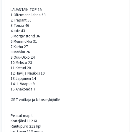
LAUANTAIN TOP 15
1 Oltermannilahna 63
2 Trapant 50
3 Tonza 46
4 exte 43
5 Morgenstond 36
6 Memmukka 31
7 Karhu 27
8 Markku 26
9 Quu-Ukko 24
10 Mefisto 23
11 Ketturi 20
12 Havi ja Naukkis 19
13 Jäppinen 14
14 LL-Vaaput 9
15 Anakonda 7
GRT voittaja ja kiitos nykijöille!
Pelatut mapit:
Kortejärvi 112 KL
Rautupuro 212 kpl
Iso-Söimi 113 norm