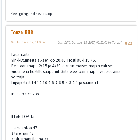
Keep going and never stop...
Tonza_888
October 14, 2017, 18:09:46
Last Edit
: October 15, 2017, 00:10:02 by Tonzah
#22
Lauantaita!
Sinkkuturneeta alkaen klo 20.00. Hosti auki 19.45.
Pelataan mapit 2x15 ja 4x30 ja ensimmäisen mapin valitsee
viidentenä hostille saapunut. Siitä eteenpäin mapin valitsee aina
voittaja.
Liigapisteet 14-12-10-9-8-7-6-5-4-3-2-1 ja suurin +1.
IP: 87.92.79.238
ILLAN TOP 15!
1 aku ankka 47
2 lareman 43
3 Oltermannilahna 39