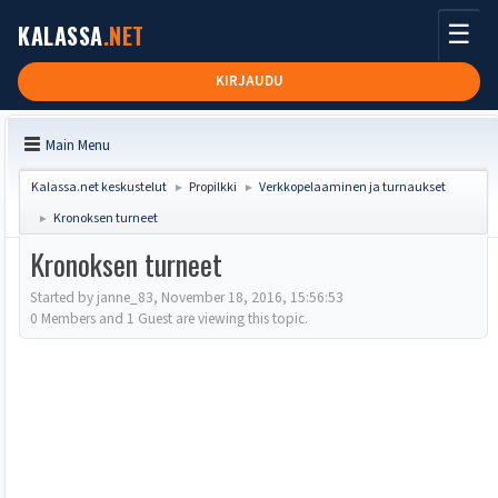
☰
KALASSA
.NET
KIRJAUDU
Main Menu
Kalassa.net keskustelut
Propilkki
Verkkopelaaminen ja turnaukset
►
►
Kronoksen turneet
►
Kronoksen turneet
Started by janne_83, November 18, 2016, 15:56:53
0 Members and 1 Guest are viewing this topic.