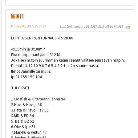
Mii911
January 06, 2017, 15:37:30
Last Edit
: January 06, 2017, 23:34:08 by Mii911
#9
LOPPIAISEN PARITURNAUS klo.20.00
4x15min ja 3x30min
Eka mappi mäntylahti 312 kl
Jokaisen mapin suurimman kalan saanut valitsee seuraavan mapin.
Pinnat 14 12 10 9 8 7 6 5 4 3 2 1 ja 2p suurimmasta.
Ilmot Jannelle tai mulle.
Ip:91.155.150.104
TULOKSET
1.Odefish & Oltermannilahna 94
2.Havi & Havi jr 58
3.Pata & Flavo Flav 55
4.MD & ED 54
5. B1 & B2 52
6.Oke & Ipe 51
7.Markku & Ketturi 47
8.Jerchw & Vileria 44