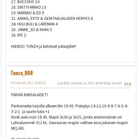
17. BACCHUS 14
18. SINTTI-MIKKO 13
19. MARKKU & ED 9
21. AAKKA, EXTE & GENITAALIALUEEN HERPES 6
24. HULI BULI & LAREMAN 4
26. JANNE_83 & KUKA 3
28. IPE 2
HIENOO TONZA ja kiitokset pelaajille!!!
Tonza_888
October 06, 2017, 14:45:02
Last Edit
: October 14, 2017, 00:43:55 by Tonzah
#18
PÄIVÄÄ KANSALAISET!
Pariturneeta tarjolla alkaen klo 19.00. Pisteytys 14-12-10-9-8-7-6-5-4-
3-2-1 ja suurin kala +1
Hosti auki noin 18.45. Mapit 3x30 ja 3x15, joista ensimmäinen on
Lahnalammet 312 KL. Seuraavan mapin valitsee aina jokaisen mapin
NELJÄS.