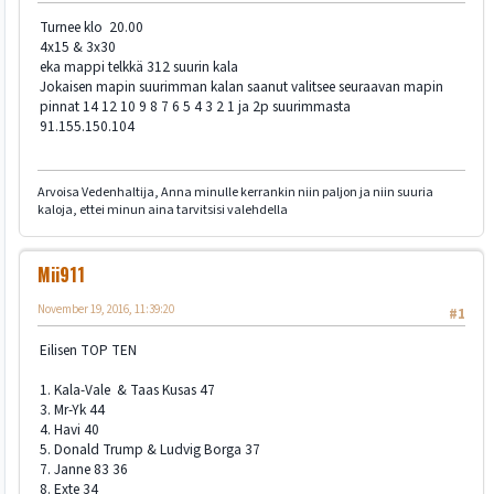
Turnee klo 20.00
4x15 & 3x30
eka mappi telkkä 312 suurin kala
Jokaisen mapin suurimman kalan saanut valitsee seuraavan mapin
pinnat 14 12 10 9 8 7 6 5 4 3 2 1 ja 2p suurimmasta
91.155.150.104
Arvoisa Vedenhaltija, Anna minulle kerrankin niin paljon ja niin suuria
kaloja, ettei minun aina tarvitsisi valehdella
Mii911
November 19, 2016, 11:39:20
#1
Eilisen TOP TEN
1. Kala-Vale & Taas Kusas 47
3. Mr-Yk 44
4. Havi 40
5. Donald Trump & Ludvig Borga 37
7. Janne 83 36
8. Exte 34