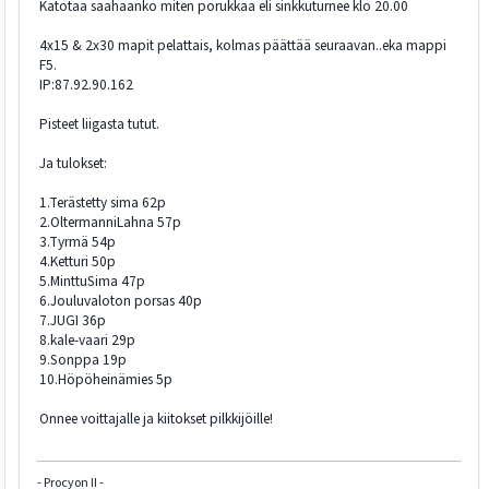
Katotaa saahaanko miten porukkaa eli sinkkuturnee klo 20.00
4x15 & 2x30 mapit pelattais, kolmas päättää seuraavan..eka mappi
F5.
IP:87.92.90.162
Pisteet liigasta tutut.
Ja tulokset:
1.Terästetty sima 62p
2.OltermanniLahna 57p
3.Tyrmä 54p
4.Ketturi 50p
5.MinttuSima 47p
6.Jouluvaloton porsas 40p
7.JUGI 36p
8.kale-vaari 29p
9.Sonppa 19p
10.Höpöheinämies 5p
Onnee voittajalle ja kiitokset pilkkijöille!
- Procyon II -