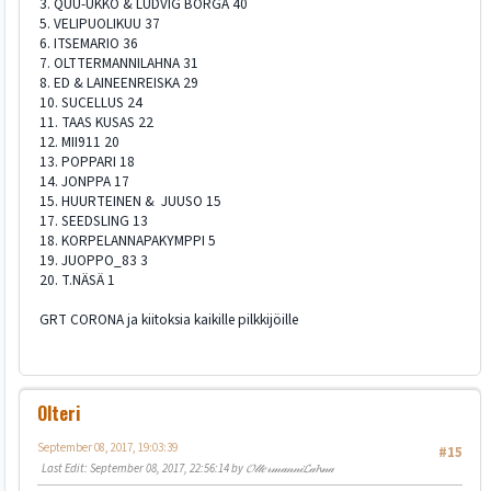
3. QUU-UKKO & LUDVIG BORGA 40
5. VELIPUOLIKUU 37
6. ITSEMARIO 36
7. OLTTERMANNILAHNA 31
8. ED & LAINEENREISKA 29
10. SUCELLUS 24
11. TAAS KUSAS 22
12. MII911 20
13. POPPARI 18
14. JONPPA 17
15. HUURTEINEN & JUUSO 15
17. SEEDSLING 13
18. KORPELANNAPAKYMPPI 5
19. JUOPPO_83 3
20. T.NÄSÄ 1
GRT CORONA ja kiitoksia kaikille pilkkijöille
Olteri
September 08, 2017, 19:03:39
#15
Last Edit
: September 08, 2017, 22:56:14 by 𝓞𝓁𝓉𝑒𝓇𝓂𝒶𝓃𝓃𝒾𝓛𝒶𝓱𝓃𝒶