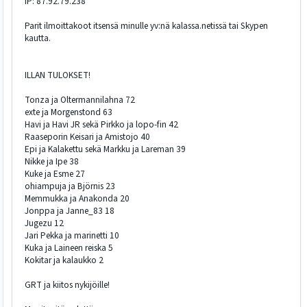
IP: 87.92.79.238
Parit ilmoittakoot itsensä minulle yv:nä kalassa.netissä tai Skypen
kautta.
ILLAN TULOKSET!
Tonza ja Oltermannilahna 72
exte ja Morgenstond 63
Havi ja Havi JR sekä Pirkko ja lopo-fin 42
Raaseporin Keisari ja Amistojo 40
Epi ja Kalakettu sekä Markku ja Lareman 39
Nikke ja Ipe 38
Kuke ja Esme 27
ohiampuja ja Björnis 23
Memmukka ja Anakonda 20
Jonppa ja Janne_83 18
Jugezu 12
Jari Pekka ja marinetti 10
Kuka ja Laineen reiska 5
Kokitar ja kalaukko 2
GRT ja kiitos nykijöille!