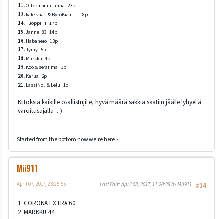
11.
OltermanniLahna 23p
12.
kale-vaari & ByroKraatti 18p
14.
Tuoppi III 17p
15.
Janne_83 14p
16.
Habanero 13p
17.
Jymy 5p
18.
Markku 4p
19.
Koo & serafima 3p
20.
Karua 2p
21.
LassiNou & Lelu 1p
Kiitoksia kaikille osallistujille, hyvä määrä sakkia saatiin jäälle lyhyellä
varoitusajalla :-)
Started from the bottom now we're here ~
Mii911
April 07, 2017, 23:25:55
Last Edit
: April 08, 2017, 11:20:29 by Mii911
#14
1. CORONA EXTRA 60
2. MARKKU 44