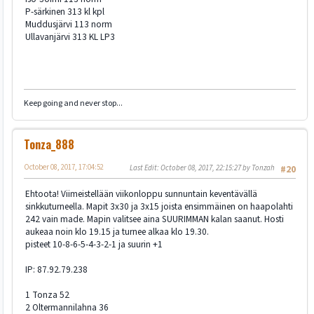
P-särkinen 313 kl kpl
Muddusjärvi 113 norm
Ullavanjärvi 313 KL LP3
Keep going and never stop...
Tonza_888
October 08, 2017, 17:04:52
Last Edit
: October 08, 2017, 22:15:27 by Tonzah
#20
Ehtoota! Viimeistellään viikonloppu sunnuntain keventävällä
sinkkuturneella. Mapit 3x30 ja 3x15 joista ensimmäinen on haapolahti
242 vain made. Mapin valitsee aina SUURIMMAN kalan saanut. Hosti
aukeaa noin klo 19.15 ja turnee alkaa klo 19.30.
pisteet 10-8-6-5-4-3-2-1 ja suurin +1
IP: 87.92.79.238
1 Tonza 52
2 Oltermannilahna 36