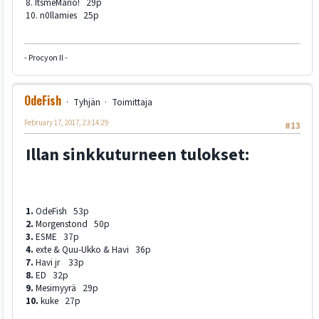
8. ItsmeMario! 29p
10. n0llamies 25p
- Procyon II -
OdeFish
Tyhjän
Toimittaja
February 17, 2017, 23:14:29
#13
Illan sinkkuturneen tulokset:
1.
OdeFish 53p
2.
Morgenstond 50p
3.
ESME 37p
4.
exte & Quu-Ukko & Havi 36p
7.
Havi jr 33p
8.
ED 32p
9.
Mesimyyrä 29p
10.
kuke 27p