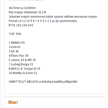
4x15min ja 3x30min
Eka mappi Viitalampi 312 kl
Jokaisen mapin suurimman kalan saanut valitsee seuraavan mapin.
Pinnat 14 12 10 9 8 7 6 5 4 3 2 1 ja 2p suurimmasta.
IP:91.155.150.104
TOP TEN
1.Weleho 65
2.Exte 61
3.ED 45
4.Flavo Flav 36
5.Janne_83 & MD 35
7.Ludvig Borga 33
8.Mii911 & Tuoppi III 29
10.Markku & Esme 22
ONNITTELUT WELEHO ja kiitoksia kaikille pilkkijöille!
Olteri