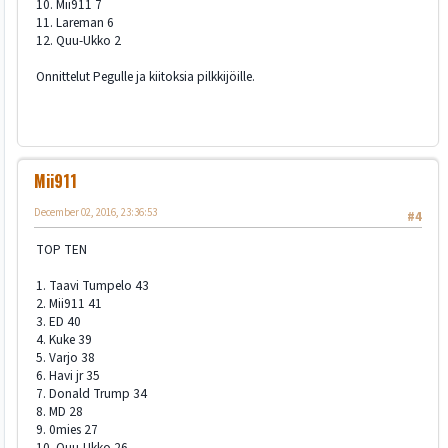
10. Mii911 7
11. Lareman 6
12. Quu-Ukko 2
Onnittelut Pegulle ja kiitoksia pilkkijöille.
Mii911
December 02, 2016, 23:36:53
#4
TOP TEN
1. Taavi Tumpelo 43
2. Mii911 41
3. ED 40
4. Kuke 39
5. Varjo 38
6. Havi jr 35
7. Donald Trump 34
8. MD 28
9. 0mies 27
10. Quu-Ukko 26