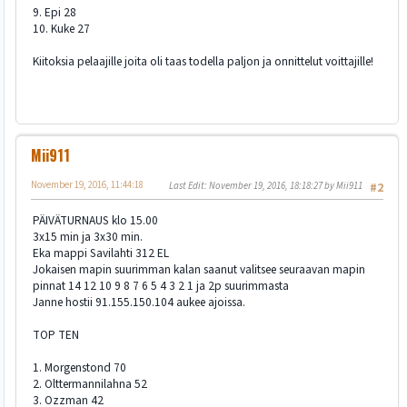
9. Epi 28
10. Kuke 27
Kiitoksia pelaajille joita oli taas todella paljon ja onnittelut voittajille!
Mii911
November 19, 2016, 11:44:18
Last Edit
: November 19, 2016, 18:18:27 by Mii911
#2
PÄIVÄTURNAUS klo 15.00
3x15 min ja 3x30 min.
Eka mappi Savilahti 312 EL
Jokaisen mapin suurimman kalan saanut valitsee seuraavan mapin
pinnat 14 12 10 9 8 7 6 5 4 3 2 1 ja 2p suurimmasta
Janne hostii 91.155.150.104 aukee ajoissa.
TOP TEN
1. Morgenstond 70
2. Olttermannilahna 52
3. Ozzman 42