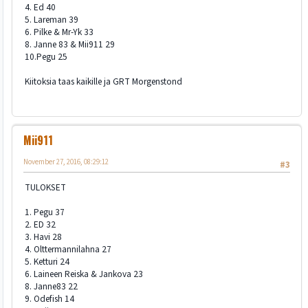
4. Ed 40
5. Lareman 39
6. Pilke & Mr-Yk 33
8. Janne 83 & Mii911 29
10.Pegu 25
Kiitoksia taas kaikille ja GRT Morgenstond
Mii911
November 27, 2016, 08:29:12
#3
TULOKSET
1. Pegu 37
2. ED 32
3. Havi 28
4. Olttermannilahna 27
5. Ketturi 24
6. Laineen Reiska & Jankova 23
8. Janne83 22
9. Odefish 14