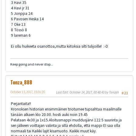
3 Havi 35
4 Havi jr 31
5 Jonppa 24
6 Pavosen Heska 14
7 Oke 13
8 Tössö 8
9 lareman 6
Ei ollu huikeeta osanottoa,mutta kiitoksia silti tulijoille! :-D
Keep going and never stop...
Tonza_888
October 13, 2017, 15:01:20
Last Edit
: October 14, 2017, 00:48:43 by Tonzah
#21
Perjantaita!!
Kronoksen historian ensimmäinen trioturnee tupsahtaa maailmalle
tänään alkaen klo 20.00. hosti auki noin 19.45
Pelataan 4x30 ja 1x15.Aloitusmappi muddusjärvi 122 5 suurinta ja
sen jälkeen voittajan valinta ja sillä ehdolla, että mappi EI saa olla
normaali tai Kaikki lajit kisamuoto. Kaikki muut käy.