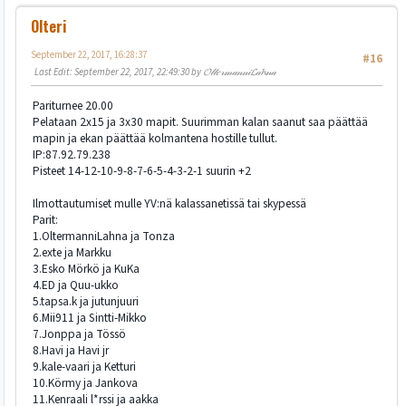
Olteri
September 22, 2017, 16:28:37
#16
Last Edit
: September 22, 2017, 22:49:30 by 𝓞𝓁𝓉𝑒𝓇𝓂𝒶𝓃𝓃𝒾𝓛𝒶𝓱𝓃𝒶
Pariturnee 20.00
Pelataan 2x15 ja 3x30 mapit. Suurimman kalan saanut saa päättää
mapin ja ekan päättää kolmantena hostille tullut.
IP:87.92.79.238
Pisteet 14-12-10-9-8-7-6-5-4-3-2-1 suurin +2
Ilmottautumiset mulle YV:nä kalassanetissä tai skypessä
Parit:
1.OltermanniLahna ja Tonza
2.exte ja Markku
3.Esko Mörkö ja KuKa
4.ED ja Quu-ukko
5.tapsa.k ja jutunjuuri
6.Mii911 ja Sintti-Mikko
7.Jonppa ja Tössö
8.Havi ja Havi jr
9.kale-vaari ja Ketturi
10.Körmy ja Jankova
11.Kenraali l*rssi ja aakka