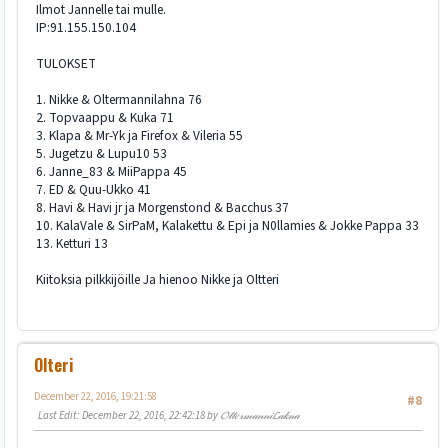
Ilmot Jannelle tai mulle.
IP:91.155.150.104
TULOKSET
1. Nikke & Oltermannilahna 76
2. Topvaappu & Kuka 71
3. Klapa & Mr-Yk ja Firefox & Vileria 55
5. Jugetzu & Lupu10 53
6. Janne_83 & MiiPappa 45
7. ED & Quu-Ukko 41
8. Havi & Havi jr ja Morgenstond & Bacchus 37
10. KalaVale & SirPaM, Kalakettu & Epi ja N0llamies & Jokke Pappa 33
13. Ketturi 13
Kiitoksia pilkkijöille Ja hienoo Nikke ja Oltteri
Olteri
December 22, 2016, 19:21:58
#8
Last Edit
: December 22, 2016, 22:42:18 by 𝓞𝓁𝓉𝑒𝓇𝓂𝒶𝓃𝓃𝒾𝓛𝒶𝓀𝓃𝒶