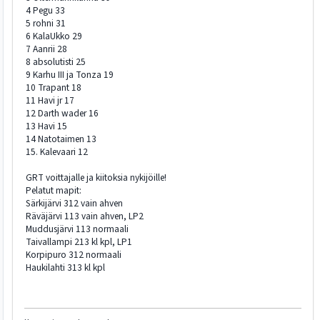
4 Pegu 33
5 rohni 31
6 KalaUkko 29
7 Aanrii 28
8 absolutisti 25
9 Karhu III ja Tonza 19
10 Trapant 18
11 Havi jr 17
12 Darth wader 16
13 Havi 15
14 Natotaimen 13
15. Kalevaari 12
GRT voittajalle ja kiitoksia nykijöille!
Pelatut mapit:
Särkijärvi 312 vain ahven
Räväjärvi 113 vain ahven, LP2
Muddusjärvi 113 normaali
Taivallampi 213 kl kpl, LP1
Korpipuro 312 normaali
Haukilahti 313 kl kpl