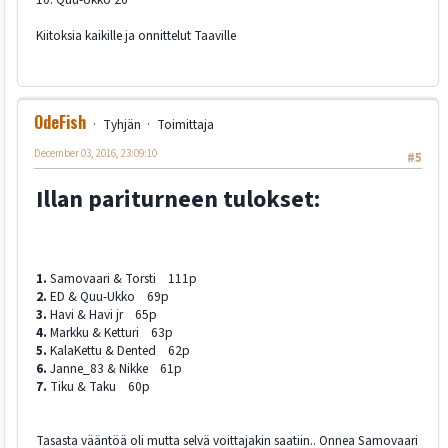
Kiitoksia kaikille ja onnittelut Taaville
OdeFish
Tyhjän
Toimittaja
December 03, 2016, 23:09:10
#5
Illan pariturneen tulokset:
1.
Samovaari & Torsti 111p
2.
ED & Quu-Ukko 69p
3.
Havi & Havi jr 65p
4.
Markku & Ketturi 63p
5.
KalaKettu & Dented 62p
6.
Janne_83 & Nikke 61p
7.
Tiku & Taku 60p
Tasasta vääntöä oli mutta selvä voittajakin saatiin.. Onnea Samovaari