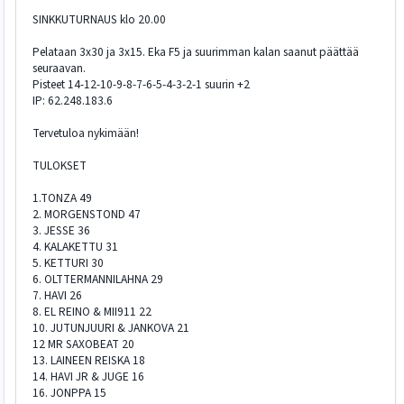
SINKKUTURNAUS klo 20.00
Pelataan 3x30 ja 3x15. Eka F5 ja suurimman kalan saanut päättää
seuraavan.
Pisteet 14-12-10-9-8-7-6-5-4-3-2-1 suurin +2
IP: 62.248.183.6
Tervetuloa nykimään!
TULOKSET
1.TONZA 49
2. MORGENSTOND 47
3. JESSE 36
4. KALAKETTU 31
5. KETTURI 30
6. OLTTERMANNILAHNA 29
7. HAVI 26
8. EL REINO & MII911 22
10. JUTUNJUURI & JANKOVA 21
12 MR SAXOBEAT 20
13. LAINEEN REISKA 18
14. HAVI JR & JUGE 16
16. JONPPA 15