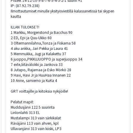
Pisteet 14-12-10-9-8-7-6-5-4-3-2-1 suurin +1
IP: (87.92.79.238)
Ilmottautumiset minulle yksityisviestillä kalassanetissä tai skypen
kautta
ILLAN TULOKSET!
1 Markku, Morgenstond ja Bacchus 90
2 ED, Epi ja Quu-Ukko 60
3 Oltermannilahna,Tonza ja Fiskarna 58
4 aku ankka, Jari Pekka ja Laura 41
5 Memmukka, Jugi ja Kalakettu 37
6 juoppo,PIKKUJUOPPO ja superjuoppo 34
7 exte,liitävälokki ja Jankova 33
8 Jutapo, Rajamaa ja Esko Mörkö 28
9 Havi, Havi Jr ja HuuHaa Innanen 22
10 Anne, samierno ja KuKa 4
GRT voittajille ja kiitoksia nykijöille!
Pelatut mapit:
Muddusjärvi 122 5 suurinta
Linlonlahti 313 EL
Mustalampi 313 vain särkikalat
Räväjärvi 113 vain ahven, kpl
Ullavanjärvi 313 vain kiiski, LP3