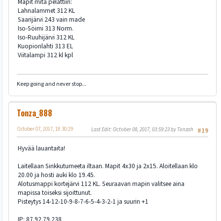
Mapit mitä pelattiin:
Lahnalammet 312 KL
Saarijärvi 243 vain made
Iso-Söimi 313 Norm.
Iso-Ruuhijärvi 312 KL
Kuopionlahti 313 EL
Viitalampi 312 kl kpl
Keep going and never stop...
Tonza_888
October 07, 2017, 18:30:29
Last Edit
: October 08, 2017, 03:59:23 by Tonzah
#19
Hyvää lauantaita!
Laitellaan Sinkkuturneeta iltaan. Mapit 4x30 ja 2x15. Aloitellaan klo
20.00 ja hosti auki klo 19.45.
Alotusmappi kortejärvi 112 KL. Seuraavan mapin valitsee aina
mapissa toiseksi sijoittunut.
Pisteytys 14-12-10-9-8-7-6-5-4-3-2-1 ja suurin +1
IP: 87.92.79.238