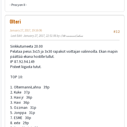
- Procyon II -
Olteri
January 27, 2017, 19:16:06
#12
Last Edit
: January 27, 2017, 22:51:06 by 𝓞𝓁𝓉𝑒𝓇𝓂𝒶𝓃𝓃𝒾𝓛𝒶𝓀𝓃𝒶
Sinkkuturneeta 20.00
Pelataa perus 3x15 ja 3x30 rapakot voittajan valinnoilla. Ekan mapin
päättää ekana hostille tullut.
IP 87.92.94.149
Pisteet liigasta tutut.
TOP 10:
1. OltermanniLahna 39p
2. Kuke 37p
3. Havi jr 36p
3. Havi 36p
5. Ozzman 31p
5. Jonppa 31p
7. ESME 30p
8. exte 29p