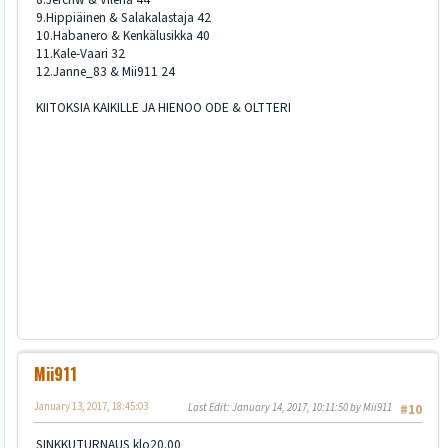
9.Hippiäinen & Salakalastaja 42
10.Habanero & Kenkälusikka 40
11.Kale-Vaari 32
12.Janne_83 & Mii911 24
KIITOKSIA KAIKILLE JA HIENOO ODE & OLTTERI
Mii911
January 13, 2017, 18:45:03
Last Edit
: January 14, 2017, 10:11:50 by Mii911
#10
SINKKUTURNAUS klo20.00