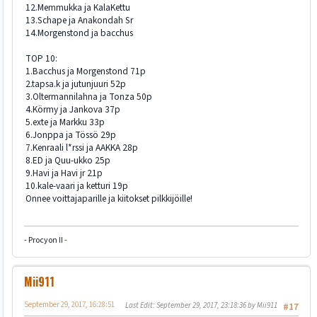
12.Memmukka ja KalaKettu
13.Schape ja Anakondah Sr
14.Morgenstond ja bacchus
TOP 10:
1.Bacchus ja Morgenstond 71p
2.tapsa.k ja jutunjuuri 52p
3.Oltermannilahna ja Tonza 50p
4.Körmy ja Jankova 37p
5.exte ja Markku 33p
6.Jonppa ja Tössö 29p
7.Kenraali l*rssi ja AAKKA 28p
8.ED ja Quu-ukko 25p
9.Havi ja Havi jr 21p
10.kale-vaari ja ketturi 19p
Onnee voittajaparille ja kiitokset pilkkijöille!
- Procyon II -
Mii911
September 29, 2017, 16:28:51
Last Edit
: September 29, 2017, 23:18:36 by Mii911
#17