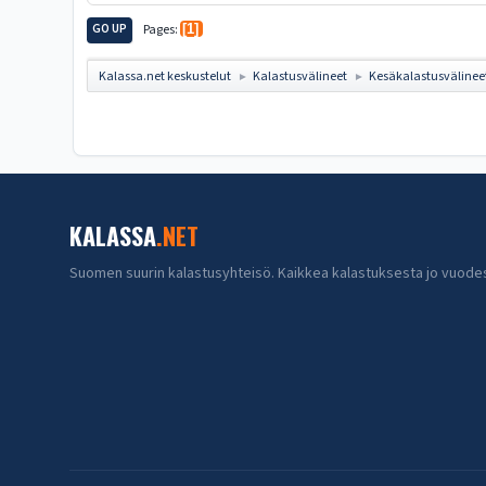
GO UP
Pages
1
Kalassa.net keskustelut
Kalastusvälineet
Kesäkalastusvälinee
►
►
KALASSA
.NET
Suomen suurin kalastusyhteisö. Kaikkea kalastuksesta jo vuode