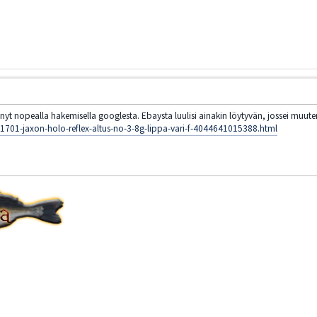
änyt nopealla hakemisella googlesta. Ebaysta luulisi ainakin löytyvän, jossei muute
t/1701-jaxon-holo-reflex-altus-no-3-8g-lippa-vari-f-4044641015388.html