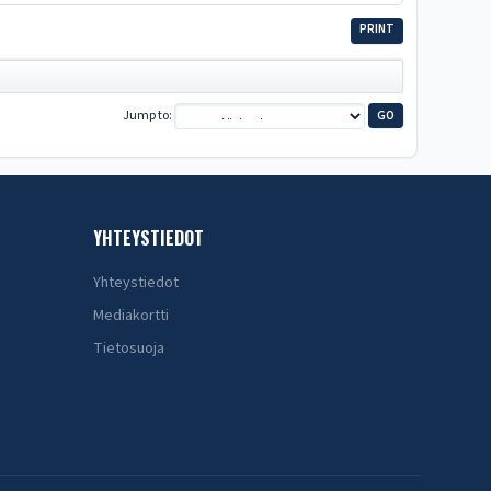
PRINT
Jump to
YHTEYSTIEDOT
Yhteystiedot
Mediakortti
Tietosuoja