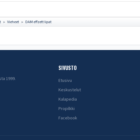
t
Vieheet
DAM effzett lipat
►
►
SIVUSTO
sta 1999.
Etusivu
Keskustelut
Kalapedia
Propilkki
Facebook