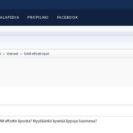
ALAPEDIA
PROPILKKI
FACEBOOK
t
Vieheet
DAM effzett lipat
►
►
M effzetin lipoista? Myydäänkö kyseisiä lippoja Suomessa?