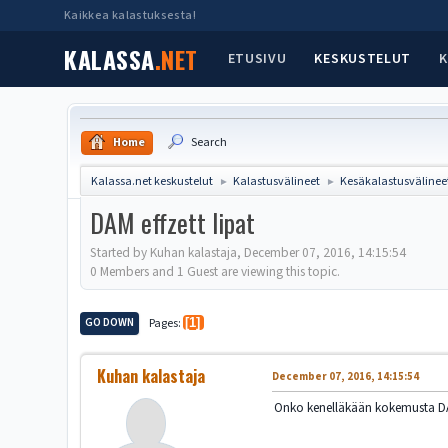
Kaikkea kalastuksesta!
KALASSA
.NET
ETUSIVU
KESKUSTELUT
K
Home
Search
Kalassa.net keskustelut
Kalastusvälineet
Kesäkalastusvälinee
►
►
DAM effzett lipat
Started by Kuhan kalastaja, December 07, 2016, 14:15:54
0 Members and 1 Guest are viewing this topic.
GO DOWN
Pages
1
Kuhan kalastaja
December 07, 2016, 14:15:54
Onko kenelläkään kokemusta DA