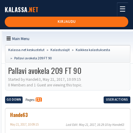
☰
KALASSA
.NET
KIRJAUDU
Main Menu
Kalassa.net keskustelut
Kalastuslajit
Kaikkea kalastuksesta
►
►
Pallavi avokela 209 FT 90
►
Pallavi avokela 209 FT 90
Started by Hande63, May 21, 2017, 10:09:15
0 Members and 1 Guest are viewing this topic.
GO DOWN
Pages
1
USER ACTIONS
Hande63
May 21, 2017, 10:09:15
Last Edit
: May 21, 2017, 16:29:10 by Hande63