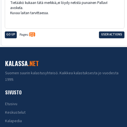
Tietääkö kukaan tätä merkkiä,ei löydy netistä punainen PallavI
avokela.
Kuvaa laitan tarvittaessa.
GO UP
Pages
1
USER ACTIONS
KALASSA
.NET
Suomen suurin kalastusyhteisö. Kaikkea kalastuksesta jo vuodesta
1999.
SIVUSTO
Etusivu
Keskustelut
Kalapedia