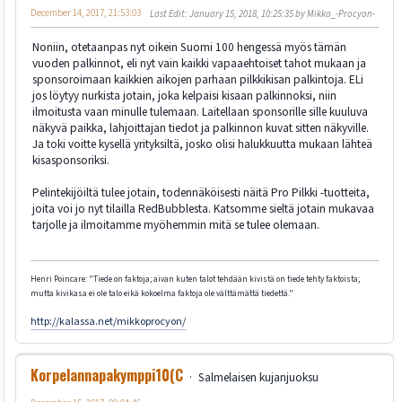
December 14, 2017, 21:53:03
Last Edit
: January 15, 2018, 10:25:35 by Mikko_-Procyon-
Noniin, otetaanpas nyt oikein Suomi 100 hengessä myös tämän
vuoden palkinnot, eli nyt vain kaikki vapaaehtoiset tahot mukaan ja
sponsoroimaan kaikkien aikojen parhaan pilkkikisan palkintoja. ELi
jos löytyy nurkista jotain, joka kelpaisi kisaan palkinnoksi, niin
ilmoitusta vaan minulle tulemaan. Laitellaan sponsorille sille kuuluva
näkyvä paikka, lahjoittajan tiedot ja palkinnon kuvat sitten näkyville.
Ja toki voitte kysellä yrityksiltä, josko olisi halukkuutta mukaan lähteä
kisasponsoriksi.
Pelintekijöiltä tulee jotain, todennäköisesti näitä Pro Pilkki -tuotteita,
joita voi jo nyt tilailla RedBubblesta. Katsomme sieltä jotain mukavaa
tarjolle ja ilmoitamme myöhemmin mitä se tulee olemaan.
Henri Poincare: "Tiede on faktoja; aivan kuten talot tehdään kivistä on tiede tehty faktoista;
mutta kivikasa ei ole talo eikä kokoelma faktoja ole välttämättä tiedettä."
http://kalassa.net/mikkoprocyon/
Korpelannapakymppi10(C
Salmelaisen kujanjuoksu