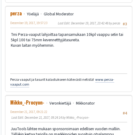
perza
Yöeläjä
Global Moderator
December 19, 2017, 19:57:23
Last Edit
: December 19, 2017, 23:42:48 by perza
#3
Tmi Perza-vaaput lahjoittaa tapansamukaan 10kpl vaappu setin tai
5kpl 100 tai 75mm kevennetttyjätasureita.
Kuvan laitan myöhemmin.
Perza vaaput ja tasurit kalastukseen kätevästi netistä!
www.perza-
vaaput.com
Mikko_-Procyon-
Veronkiertäjä
Mikkonator
December 21, 2017, 09:21:22
#4
Last Edit
: December 21, 2017, 09:24:14 by Mikko_-Procyon-
JuuTools lähtee mukaan sponsoroimaan edellisen vuoden malliin.
Tälläkin kertaa tarjolla on markkinoiden suosituin otsalamppu,