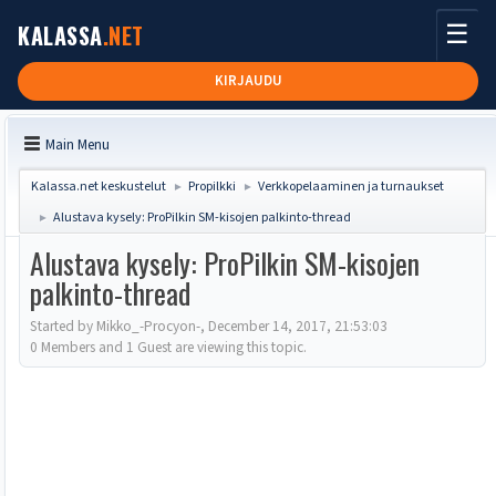
☰
KALASSA
.NET
KIRJAUDU
Main Menu
Kalassa.net keskustelut
Propilkki
Verkkopelaaminen ja turnaukset
►
►
Alustava kysely: ProPilkin SM-kisojen palkinto-thread
►
Alustava kysely: ProPilkin SM-kisojen
palkinto-thread
Started by Mikko_-Procyon-, December 14, 2017, 21:53:03
0 Members and 1 Guest are viewing this topic.