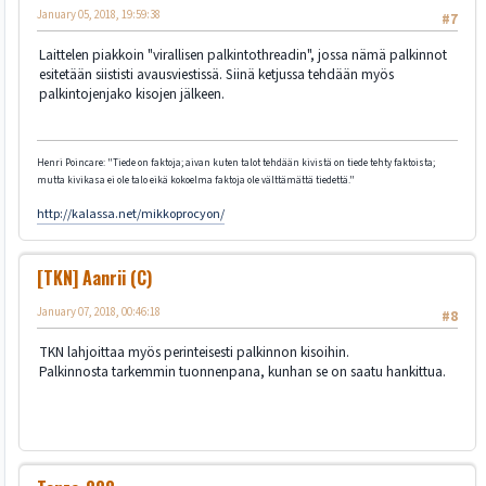
January 05, 2018, 19:59:38
#7
Laittelen piakkoin "virallisen palkintothreadin", jossa nämä palkinnot
esitetään siististi avausviestissä. Siinä ketjussa tehdään myös
palkintojenjako kisojen jälkeen.
Henri Poincare: "Tiede on faktoja; aivan kuten talot tehdään kivistä on tiede tehty faktoista;
mutta kivikasa ei ole talo eikä kokoelma faktoja ole välttämättä tiedettä."
http://kalassa.net/mikkoprocyon/
[TKN] Aanrii (C)
January 07, 2018, 00:46:18
#8
TKN lahjoittaa myös perinteisesti palkinnon kisoihin.
Palkinnosta tarkemmin tuonnenpana, kunhan se on saatu hankittua.