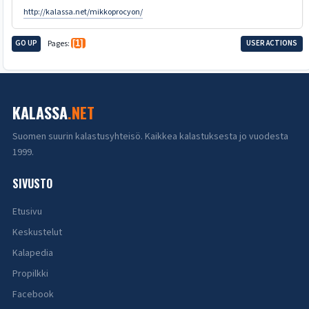
http://kalassa.net/mikkoprocyon/
GO UP
Pages
1
USER ACTIONS
KALASSA
.NET
Suomen suurin kalastusyhteisö. Kaikkea kalastuksesta jo vuodesta
1999.
SIVUSTO
Etusivu
Keskustelut
Kalapedia
Propilkki
Facebook