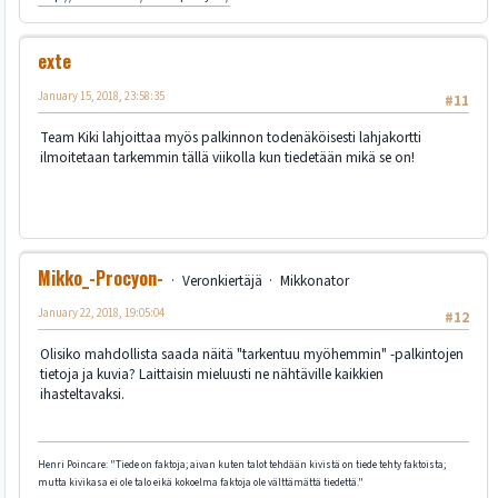
exte
January 15, 2018, 23:58:35
#11
Team Kiki lahjoittaa myös palkinnon todenäköisesti lahjakortti
ilmoitetaan tarkemmin tällä viikolla kun tiedetään mikä se on!
Mikko_-Procyon-
Veronkiertäjä
Mikkonator
January 22, 2018, 19:05:04
#12
Olisiko mahdollista saada näitä "tarkentuu myöhemmin" -palkintojen
tietoja ja kuvia? Laittaisin mieluusti ne nähtäville kaikkien
ihasteltavaksi.
Henri Poincare: "Tiede on faktoja; aivan kuten talot tehdään kivistä on tiede tehty faktoista;
mutta kivikasa ei ole talo eikä kokoelma faktoja ole välttämättä tiedettä."