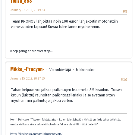
Tonza_888
January 07, 2018, 21:49:33
#9
Team KRONOS lahjoittaa noin 100 euron lahjakortin motonettiin
viime vuoden tapaan! Kuvaa tulee tänne myöhemmin.
Keep going and never stop...
Mikko_-Procyon-
Veronkiertäjä
Mikkonator
January 15, 2018, 20:27:50
#10
Tähän ketjuun voi jatkaa palkintojen lisäämistä SM-kisoihin. Toisen
ketjun (lukittu) rauhoitan palkintogalleriaksi ja se avataan sitten
myöhemmin palkintojenjakoa varten.
Henri Poincare: "Tiede on faktoja; aivan kuten talot tehdään kivistä on tiede tehty faktoista;
mutta kivikasa ei ole talo eikä kokoelma faktoja ole välttämättä tiedettä."
http://kalassa.net/mikkoprocyon/