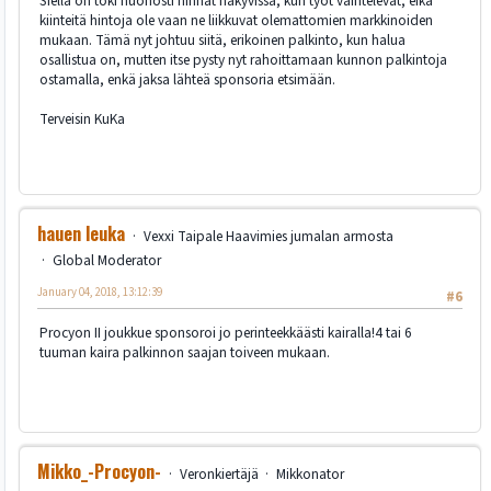
Siellä on toki huonosti hinnat näkyvissä, kun työt vaihtelevat, eikä
kiinteitä hintoja ole vaan ne liikkuvat olemattomien markkinoiden
mukaan. Tämä nyt johtuu siitä, erikoinen palkinto, kun halua
osallistua on, mutten itse pysty nyt rahoittamaan kunnon palkintoja
ostamalla, enkä jaksa lähteä sponsoria etsimään.
Terveisin KuKa
hauen leuka
Vexxi Taipale Haavimies jumalan armosta
Global Moderator
January 04, 2018, 13:12:39
#6
Procyon II joukkue sponsoroi jo perinteekkäästi kairalla!4 tai 6
tuuman kaira palkinnon saajan toiveen mukaan.
Mikko_-Procyon-
Veronkiertäjä
Mikkonator