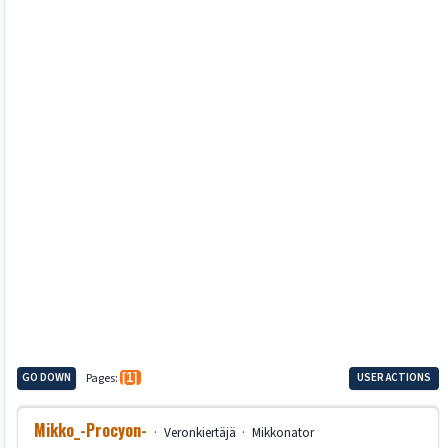
GO DOWN
Pages
1
USER ACTIONS
Mikko_-Procyon-
Veronkiertäjä
Mikkonator