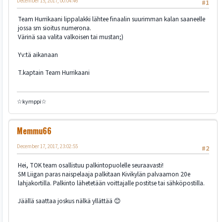
December 15, 2017, 00:04:46
#1
Team Hurrikaani lippalakki lähtee finaalin suurimman kalan saaneelle
jossa sm sioitus numerona.
Värinä saa valita valkoisen tai mustan;)
Yv:tä aikanaan
T.kaptain Team Hurrikaani
☆kymppi☆
Memmu66
December 17, 2017, 23:02:55
#2
Hei, TOK team osallistuu palkintopuolelle seuraavasti!
SM Liigan paras naispelaaja palkitaan Kivikylän palvaamon 20e
lahjakortilla. Palkinto lähetetään voittajalle postitse tai sähköpostilla.
Jäällä saattaa joskus nälkä yllättää 😊