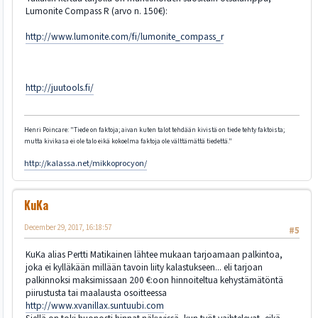
Lumonite Compass R (arvo n. 150€):
http://www.lumonite.com/fi/lumonite_compass_r
http://juutools.fi/
Henri Poincare: "Tiede on faktoja; aivan kuten talot tehdään kivistä on tiede tehty faktoista;
mutta kivikasa ei ole talo eikä kokoelma faktoja ole välttämättä tiedettä."
http://kalassa.net/mikkoprocyon/
KuKa
December 29, 2017, 16:18:57
#5
KuKa alias Pertti Matikainen lähtee mukaan tarjoamaan palkintoa,
joka ei kylläkään millään tavoin liity kalastukseen... eli tarjoan
palkinnoksi maksimissaan 200 €:oon hinnoiteltua kehystämätöntä
piirustusta tai maalausta osoitteessa
http://www.xvanillax.suntuubi.com