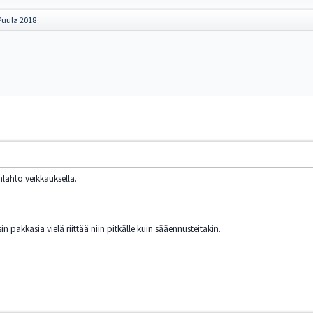
Puula 2018
nlähtö veikkauksella.
in pakkasia vielä riittää niin pitkälle kuin sääennusteitakin.