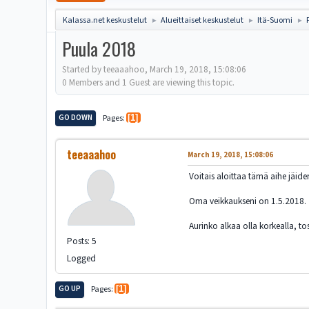
Kalassa.net keskustelut
Alueittaiset keskustelut
Itä-Suomi
►
►
►
Puula 2018
Started by teeaaahoo, March 19, 2018, 15:08:06
0 Members and 1 Guest are viewing this topic.
GO DOWN
Pages
1
teeaaahoo
March 19, 2018, 15:08:06
Voitais aloittaa tämä aihe jäide
Oma veikkaukseni on 1.5.2018.
Aurinko alkaa olla korkealla, tos
Posts: 5
Logged
GO UP
Pages
1