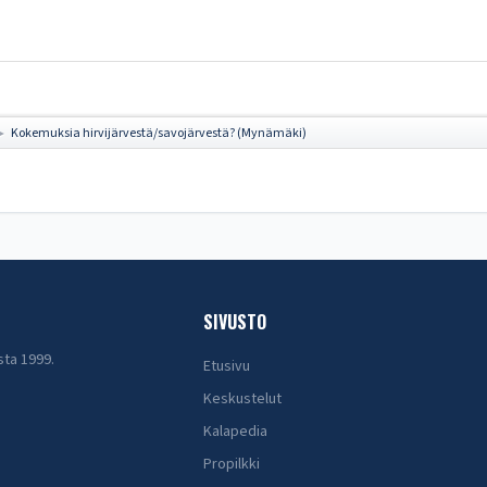
Kokemuksia hirvijärvestä/savojärvestä? (Mynämäki)
►
SIVUSTO
sta 1999.
Etusivu
Keskustelut
Kalapedia
Propilkki