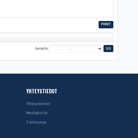
PRINT
Jump to
YHTEYSTIEDOT
Yhteystiedot
Mediakortti
Tietosuoja