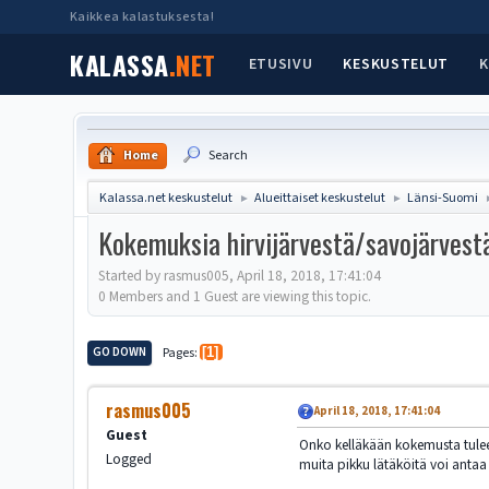
Kaikkea kalastuksesta!
KALASSA
.NET
ETUSIVU
KESKUSTELUT
K
Home
Search
Kalassa.net keskustelut
Alueittaiset keskustelut
Länsi-Suomi
►
►
Kokemuksia hirvijärvestä/savojärves
Started by rasmus005, April 18, 2018, 17:41:04
0 Members and 1 Guest are viewing this topic.
GO DOWN
Pages
1
rasmus005
April 18, 2018, 17:41:04
Guest
Onko kelläkään kokemusta tuleek
Logged
muita pikku lätäköitä voi antaa