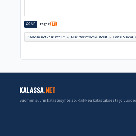
GO UP
Pages
1
Kalassa.net keskustelut
Alueittaiset keskustelut
Länsi-Suomi
►
►
KALASSA
.NET
Suomen suurin kalastusyhteisö. Kaikkea kalastuksesta jo vuode