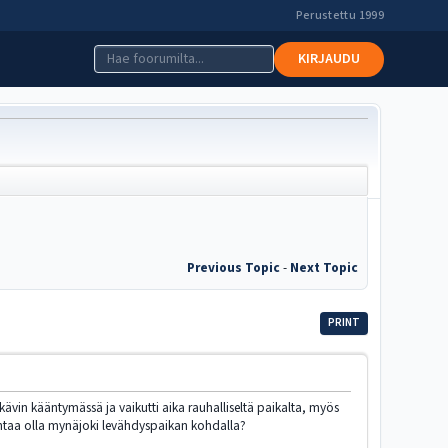
Perustettu 1999
KIRJAUDU
Previous Topic
-
Next Topic
PRINT
ävin kääntymässä ja vaikutti aika rauhalliseltä paikalta, myös
mahtaa olla mynäjoki levähdyspaikan kohdalla?