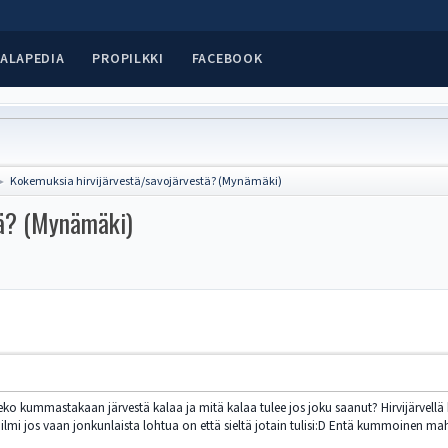
ALAPEDIA
PROPILKKI
FACEBOOK
Kokemuksia hirvijärvestä/savojärvestä? (Mynämäki)
►
tä? (Mynämäki)
o kummastakaan järvestä kalaa ja mitä kalaa tulee jos joku saanut? Hirvijärvellä k
 ilmi jos vaan jonkunlaista lohtua on että sieltä jotain tulisi:D Entä kummoinen 