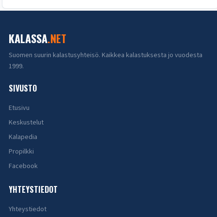
KALASSA
.NET
Suomen suurin kalastusyhteisö. Kaikkea kalastuksesta jo vuodesta
1999.
SIVUSTO
Etusivu
Keskustelut
Kalapedia
Propilkki
Facebook
YHTEYSTIEDOT
Yhteystiedot