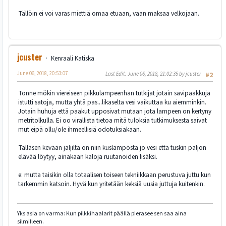
Tällöin ei voi varas miettiä omaa etuaan, vaan maksaa velkojaan.
jcuster
Kenraali Katiska
June 06, 2018, 20:53:07
Last Edit
: June 06, 2018, 21:02:35 by jcuster
#2
Tonne mökin viereiseen pikkulampeenhan tutkijat jotain savipaakkuja
istutti satoja, mutta yhtä pas...likaselta vesi vaikuttaa ku aiemminkin.
Jotain huhuja että paakut upposivat mutaan jota lampeen on kertyny
metritolkulla. Ei oo virallista tietoa mitä tuloksia tutkimuksesta saivat
mut eipä ollu/ole ihmeellisiä odotuksiakaan.
Tälläsen kevään jäljiltä on niin kuslämpöstä jo vesi että tuskin paljon
elävää löytyy, ainakaan kaloja ruutanoiden lisäksi.
e: mutta taisikin olla totaalisen toiseen tekniikkaan perustuva juttu kun
tarkemmin katsoin. Hyvä kun yritetään keksiä uusia juttuja kuitenkin.
Yks asia on varma: Kun pilkkihaalarit päällä pierasee sen saa aina
silmilleen.