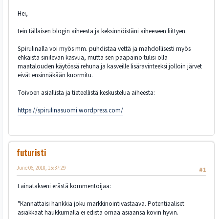
Hei,
tein tällaisen blogin aiheesta ja keksinnöistäni aiheeseen liittyen.
Spirulinalla voi myös mm. puhdistaa vettä ja mahdollisesti myös
ehkäistä sinilevän kasvua, mutta sen pääpaino tulisi olla
maatalouden käytössä rehuna ja kasveille lisäravinteeksi jolloin järvet
eivät ensinnäkään kuormitu.
Toivoen asiallista ja tieteellistä keskustelua aiheesta:
https://spirulinasuomi.wordpress.com/
futuristi
June 06, 2018, 15:37:29
#1
Lainatakseni erästä kommentoijaa:
"Kannattaisi hankkia joku markkinointivastaava. Potentiaaliset
asiakkaat haukkumalla ei edistä omaa asiaansa kovin hyvin.