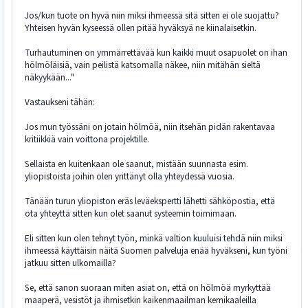
Jos/kun tuote on hyvä niin miksi ihmeessä sitä sitten ei ole suojattu?
Yhteisen hyvän kyseessä ollen pitää hyväksyä ne kiinalaisetkin.
Turhautuminen on ymmärrettävää kun kaikki muut osapuolet on ihan
hölmöläisiä, vain peilistä katsomalla näkee, niin mitähän sieltä
näkyykään..."
Vastaukseni tähän:
Jos mun työssäni on jotain hölmöä, niin itsehän pidän rakentavaa
kritiikkiä vain voittona projektille.
Sellaista en kuitenkaan ole saanut, mistään suunnasta esim.
yliopistoista joihin olen yrittänyt olla yhteydessä vuosia.
Tänään turun yliopiston eräs leväekspertti lähetti sähköpostia, että
ota yhteyttä sitten kun olet saanut systeemin toimimaan.
Eli sitten kun olen tehnyt työn, minkä valtion kuuluisi tehdä niin miksi
ihmeessä käyttäisin näitä Suomen palveluja enää hyväkseni, kun työni
jatkuu sitten ulkomailla?
Se, että sanon suoraan miten asiat on, että on hölmöä myrkyttää
maaperä, vesistöt ja ihmisetkin kaikenmaailman kemikaaleilla