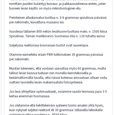
nimittäin juurikin lisääntyy kuivaus- ja pakkausvaiheessa eniten, joten
tuoreen levän käyttö on myös mikrobiologinen etu.
Perinteinen allaskasvatus tuottaa n. 3-6 grammaa spirulinaa päivässä
per neliömetri, kuivattuna massana siis.
Vuodessa tällainen 800 neliön levähuone tuottaisi maks. n. 1500 kiloa
Spirulinaa. Tämän markkinarvo Suomessa olisi n. 120 tuhatta euroa.
Suljetussa reaktorissa biomassan tuotot ovat suurempia.
Otamme esimerkiksi erään PBR-tutkimuksen 30 grammaa päivässä
per neliömetri.
Muistan lukeneeni, että voidaan saavuttaa myös 60 grammaa, mutta
tällöin levän kasvua tuetaan niin monella keinotekoisella ja
kestämättömällä tavalla, että näissä kokeissa ainoastaan ollaan voitu
osittain tavoitella levän maksimaalista fotosynteesiä.
Jos levä yhteyttäisi optimaalisesti, voisimme saada teoriassa jopa 3-5
kertaa enemmän biomassaa.
Jos oletamme että kehittelemäni systeemi toimii ainakin yhtä hyvin,
kuin nykyiset suljetut reaktorit eli 30 grammaa: tällaisella tekniikalla
voitaisiin tuottaa vuodessa n. 8500 kiloa.