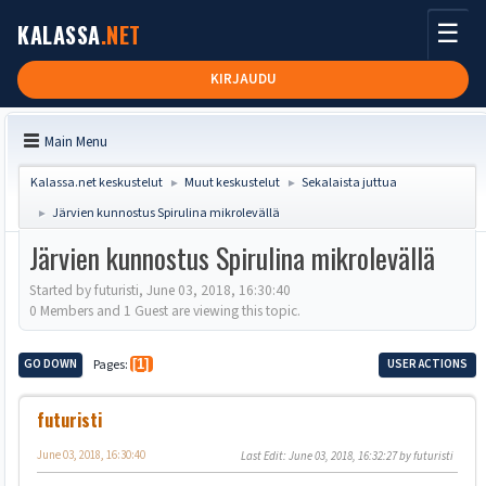
☰
KALASSA
.NET
KIRJAUDU
Main Menu
Kalassa.net keskustelut
Muut keskustelut
Sekalaista juttua
►
►
Järvien kunnostus Spirulina mikrolevällä
►
Järvien kunnostus Spirulina mikrolevällä
Started by futuristi, June 03, 2018, 16:30:40
0 Members and 1 Guest are viewing this topic.
GO DOWN
Pages
1
USER ACTIONS
futuristi
June 03, 2018, 16:30:40
Last Edit
: June 03, 2018, 16:32:27 by futuristi