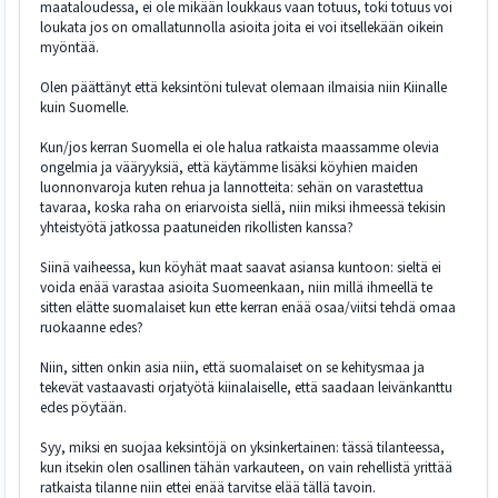
maataloudessa, ei ole mikään loukkaus vaan totuus, toki totuus voi
loukata jos on omallatunnolla asioita joita ei voi itsellekään oikein
myöntää.
Olen päättänyt että keksintöni tulevat olemaan ilmaisia niin Kiinalle
kuin Suomelle.
Kun/jos kerran Suomella ei ole halua ratkaista maassamme olevia
ongelmia ja vääryyksiä, että käytämme lisäksi köyhien maiden
luonnonvaroja kuten rehua ja lannotteita: sehän on varastettua
tavaraa, koska raha on eriarvoista siellä, niin miksi ihmeessä tekisin
yhteistyötä jatkossa paatuneiden rikollisten kanssa?
Siinä vaiheessa, kun köyhät maat saavat asiansa kuntoon: sieltä ei
voida enää varastaa asioita Suomeenkaan, niin millä ihmeellä te
sitten elätte suomalaiset kun ette kerran enää osaa/viitsi tehdä omaa
ruokaanne edes?
Niin, sitten onkin asia niin, että suomalaiset on se kehitysmaa ja
tekevät vastaavasti orjatyötä kiinalaiselle, että saadaan leivänkanttu
edes pöytään.
Syy, miksi en suojaa keksintöjä on yksinkertainen: tässä tilanteessa,
kun itsekin olen osallinen tähän varkauteen, on vain rehellistä yrittää
ratkaista tilanne niin ettei enää tarvitse elää tällä tavoin.