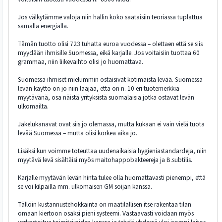
Jos välkytämme valoja niin hallin koko saataisiin teoriassa tuplattua
samalla energialla.
Tämän tuotto olisi 723 tuhatta euroa vuodessa – olettaen että se siis
myydään ihmisille Suomessa, eikä karjalle. Jos voitaisiin tuottaa 60
grammaa, niin liikevaihto olisi jo huomattava.
Suomessa ihmiset mielummin ostaisivat kotimaista levää. Suomessa
levän käyttö on jo niin laajaa, että on n. 10 eri tuotemerkkiä
myytävänä, osa näistä yrityksistä suomalaisia jotka ostavat levän
ulkomailta.
Jakelukanavat ovat siis jo olemassa, mutta kukaan ei vain vielä tuota
levää Suomessa – mutta olisi korkea aika jo.
Lisäksi kun voimme toteuttaa uudenaikaisia hygieniastandardeja, niin
myytävä levä sisältäisi myös maitohappobakteereja ja B.subtilis.
Karjalle myytävän levän hinta tulee olla huomattavasti pienempi, että
se voi kilpailla mm. ulkomaisen GM soijan kanssa.
Tällöin kustannustehokkainta on maatilallisen itse rakentaa tilan
omaan kiertoon osaksi pieni systeemi. Vastaavasti voidaan myös