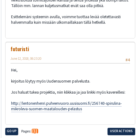
verkostoitua toimitsijoiden kanssa ja tehdä yhdessä yksi isompi laitos.
Tällöin mm. lannan kuljetusmatkat eivät saa olla pitkiä.
Esittelemäni systeemin avulla, voimme tuottaa levää oletettavasti
halvemmalla kuin missään ulkomaillakaan tällä hetkellä.
futuristi
June 12, 2018, 06:23:20
#4
Hei,
kirjoitus löytyy myös Uudensuomen palvelusta.
Jos haluat tukea projektia, niin klikkaa ja jaa linkki myös kavereillesi:
http://lentonenhenri.puheenvuoro.uusisuomi.fi/256740-spirulina-
mikroleva-suomen-maatalouden-pelastus
GO UP
Pages
1
USER ACTIONS