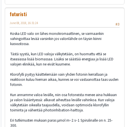
futuristi
June 08, 2018, 16:31:24
#3
Koska LED valo on lähes monokromaattinen, se varmaankin
vahingoittaa levää varsinkin jos valonlähde on täysin kiinni
kasvustossa.
Tästä syystä, kun LED valoja välkytetään, on huomattu että se
itseasiassa lisää biomassaa. Lisäksi se säästää energiaa ja lisää LED
valojen elinikää, kun ne eivät kuumene.
Klorofylli pystyy käsittelemään vain yhden fotonin kerrallaan ja
reaktioon kuluu hieman aikaa, kunnes se voi vastaanottaa taas uuden
fotonin.
Kun annamme valoa levälle, niin osa fotoneista menee aina hukkaan
ja valon lisääntyessä: alkavat aiheuttaa levälle vahinkoa. Kun valoja
välkytetään oikealla taajuudella, voidaan optimoida klorofyllin
toiminta ja vähentää photoinhibation-haittoja.
Eri tutkimusten mukaan paras μmol m−2 s−1 Spirulinalle on n. 25-
300.