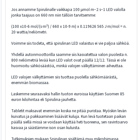
Jos annamme Spirulinalle vaikkapa 100 μmol m−2 s−1 LED valolla
jonka taajuus on 660 nm niin tällöin tarvitsemme:
(100 x10-6 mol/(s·m²) / 660 x 10-9 m) x 0.119626 565 J·m/mol = n.
20 wattia/neliömetri.
Voimme siis todeta, että spirulinan LED valaistus ei vie paljoa sähköä.
Yhdellä autonmoottorilla saamme siis kasvatettua valon puolesta n.
800 neliömetriä levää kun LED valot ovat päällä 12/12. Tässä ei ole
huomioitu sähkösäästöä, minkä valojen välkyttäminen aiheuttaa.
LED valojen välkyttämien siis tuottaa puolella sähkömäärästä,
enemmän biomassaa.
Laskemme seuraavaksi hallin tuoton euroissa käyttäen Suomen 85
euron kilohintaa eli Spirulina-jauhetta.
Tabletit maksavat enemmän koska ne pitää puristaa. Myöskin levän
kuivatus ja pakkaaminen lisäävät kuluja. Kun levä tuotetaan paikan
päällä siellä missä se voidaan käyttää heti tuoreena, sen ravintoarvo
kasvaa ja säästämme ison osan kuluista.
Tutkimuksien mukaan Spirulinan sisältämä muu mikrobimassa